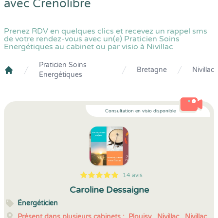
avec
Crenolibre
Prenez RDV en quelques clics et recevez un rappel sms
de votre rendez-vous avec un(e) Praticien Soins
Energétiques au cabinet ou par visio à Nivillac
Praticien Soins
Bretagne
Nivillac
Energétiques
Crenolibre
Consultation en visio disponible
14 avis
5
1
5
14
Caroline Dessaigne
Énergéticien
Présent dans plusieurs cabinets :
Plouisy,
Nivillac,
Nivillac