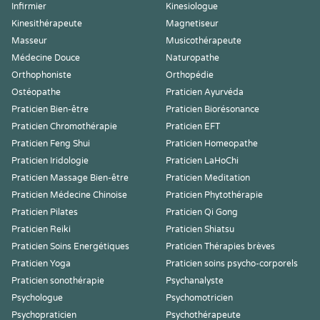
Infirmier
Kinesiologue
Kinesithérapeute
Magnetiseur
Masseur
Musicothérapeute
Médecine Douce
Naturopathe
Orthophoniste
Orthopédie
Ostéopathe
Praticien Ayurvéda
Praticien Bien-être
Praticien Biorésonance
Praticien Chromothérapie
Praticien EFT
Praticien Feng Shui
Praticien Homeopathe
Praticien Iridologie
Praticien LaHoChi
Praticien Massage Bien-être
Praticien Meditation
Praticien Médecine Chinoise
Praticien Phytothérapie
Praticien Pilates
Praticien Qi Gong
Praticien Reiki
Praticien Shiatsu
Praticien Soins Energétiques
Praticien Thérapies brèves
Praticien Yoga
Praticien soins psycho-corporels
Praticien sonothérapie
Psychanalyste
Psychologue
Psychomotricien
Psychopraticien
Psychothérapeute