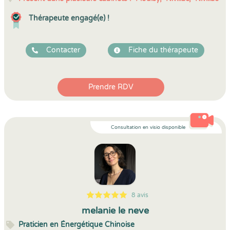
Thérapeute engagé(e) !
Contacter
Fiche du thérapeute
Prendre RDV
Consultation en visio disponible
8 avis
5
1
5
8
melanie le neve
Praticien en Énergétique Chinoise