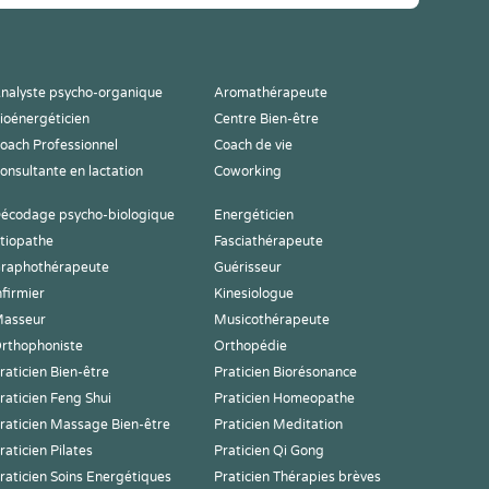
nalyste psycho-organique
Aromathérapeute
ioénergéticien
Centre Bien-être
oach Professionnel
Coach de vie
onsultante en lactation
Coworking
écodage psycho-biologique
Energéticien
tiopathe
Fasciathérapeute
raphothérapeute
Guérisseur
nfirmier
Kinesiologue
asseur
Musicothérapeute
rthophoniste
Orthopédie
raticien Bien-être
Praticien Biorésonance
raticien Feng Shui
Praticien Homeopathe
raticien Massage Bien-être
Praticien Meditation
raticien Pilates
Praticien Qi Gong
raticien Soins Energétiques
Praticien Thérapies brèves