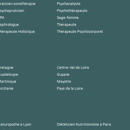
raticien sonothérapie
Psychanalyste
sychopraticien
Psychothérapeute
PA
Sage-femme
ophrologue
Thérapeute
hérapeute Holistique
Thérapeute Psychocorporel
retagne
Centre-Val de Loire
uadeloupe
Guyane
artinique
Mayotte
ccitanie
Pays de la Loire
aturopathe à Lyon
Diététicien Nutritionniste à Paris