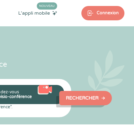
NOUVEAU
L'appli mobile
Connexion
ce
dez-vous
visio-conférence
RECHERCHER
rence".