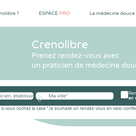
olibre ?
ESPACE
PRO
La médecine douce
Crenolibre
Prenez rendez-vous avec
un praticien de médecine dou
Ren
en 
si vous cochez la case "Je souhaite un rendez-vous en visio-confé