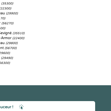
s
(35300)
(22300)
eau
(29900)
170)
r
(56270)
500)
Sevigné
(35510)
e-Armor
(22400)
eau
(29800)
ont
(56700)
29600)
s
(29490)
56300)
ouceur !