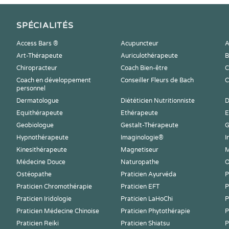
SPÉCIALITÉS
Access Bars ®
Acupuncteur
A
Art-Thérapeute
Auriculothérapeute
B
Chiropracteur
Coach Bien-être
C
Coach en développement
Conseiller Fleurs de Bach
C
personnel
Dermatologue
Diététicien Nutritionniste
D
Equithérapeute
Ethérapeute
E
Geobiologue
Gestalt-Thérapeute
G
Hypnothérapeute
Imaginologie®
I
Kinesithérapeute
Magnetiseur
M
Médecine Douce
Naturopathe
O
Ostéopathe
Praticien Ayurvéda
P
Praticien Chromothérapie
Praticien EFT
P
Praticien Iridologie
Praticien LaHoChi
P
Praticien Médecine Chinoise
Praticien Phytothérapie
P
Praticien Reiki
Praticien Shiatsu
P