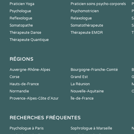
Praticien Yoga
Praticien soins psycho-corporels
P
Psychologue
Psychomotricien
P
Reflexologue
Relaxologue
S
Somatopathe
Somatothérapeute
S
Thérapeute Danse
Thérapeute EMDR
T
Thérapeute Quantique
RÉGIONS
Auvergne-Rhône-Alpes
Bourgogne-Franche-Comté
B
Corse
Grand Est
G
Hauts-de-France
La Réunion
M
Normandie
Nouvelle-Aquitaine
O
Provence-Alpes-Côte d'Azur
Île-de-France
RECHERCHES FRÉQUENTES
Psychologue à Paris
Sophrologue à Marseille
N