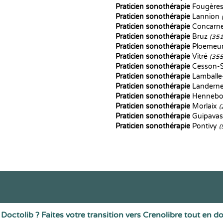
Praticien sonothérapie
Fougère
Praticien sonothérapie
Lannion
Praticien sonothérapie
Concarn
Praticien sonothérapie
Bruz
(35
Praticien sonothérapie
Ploemeu
Praticien sonothérapie
Vitré
(35
Praticien sonothérapie
Cesson-
Praticien sonothérapie
Lamball
Praticien sonothérapie
Landern
Praticien sonothérapie
Henneb
Praticien sonothérapie
Morlaix
(
Praticien sonothérapie
Guipava
Praticien sonothérapie
Pontivy
(
Doctolib ? Faites votre transition vers Crenolibre tout en d