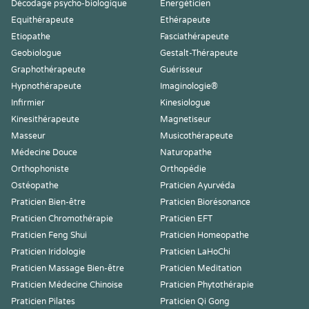
Décodage psycho-biologique
Energéticien
Equithérapeute
Ethérapeute
Etiopathe
Fasciathérapeute
Geobiologue
Gestalt-Thérapeute
Graphothérapeute
Guérisseur
Hypnothérapeute
Imaginologie®
Infirmier
Kinesiologue
Kinesithérapeute
Magnetiseur
Masseur
Musicothérapeute
Médecine Douce
Naturopathe
Orthophoniste
Orthopédie
Ostéopathe
Praticien Ayurvéda
Praticien Bien-être
Praticien Biorésonance
Praticien Chromothérapie
Praticien EFT
Praticien Feng Shui
Praticien Homeopathe
Praticien Iridologie
Praticien LaHoChi
Praticien Massage Bien-être
Praticien Meditation
Praticien Médecine Chinoise
Praticien Phytothérapie
Praticien Pilates
Praticien Qi Gong