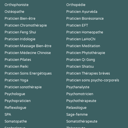
Orthophoniste
Orthopédie
Ostéopathe
Praticien Ayurvéda
Praticien Bien-être
Praticien Biorésonance
Praticien Chromothérapie
Praticien EFT
Praticien Feng Shui
Praticien Homeopathe
Praticien Iridologie
Praticien LaHoChi
Praticien Massage Bien-être
Praticien Meditation
Praticien Médecine Chinoise
Praticien Phytothérapie
Praticien Pilates
Praticien Qi Gong
Praticien Reiki
Praticien Shiatsu
Praticien Soins Energétiques
Praticien Thérapies brèves
Praticien Yoga
Praticien soins psycho-corporels
Praticien sonothérapie
Psychanalyste
Psychologue
Psychomotricien
Psychopraticien
Psychothérapeute
Reflexologue
Relaxologue
SPA
Sage-femme
Somatopathe
Somatothérapeute