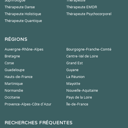
Sophrologue
Thérapeute
Thérapeute Danse
Thérapeute EMDR
Thérapeute Holistique
Thérapeute Psychocorporel
Thérapeute Quantique
RÉGIONS
Auvergne-Rhône-Alpes
Bourgogne-Franche-Comté
Bretagne
Centre-Val de Loire
Corse
Grand Est
Guadeloupe
Guyane
Hauts-de-France
La Réunion
Martinique
Mayotte
Normandie
Nouvelle-Aquitaine
Occitanie
Pays de la Loire
Provence-Alpes-Côte d'Azur
Île-de-France
RECHERCHES FRÉQUENTES