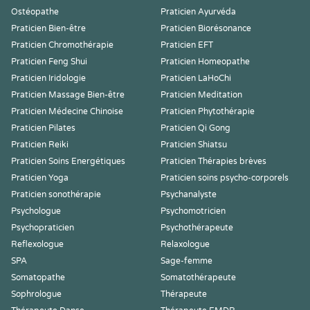
Ostéopathe
Praticien Ayurvéda
Praticien Bien-être
Praticien Biorésonance
Praticien Chromothérapie
Praticien EFT
Praticien Feng Shui
Praticien Homeopathe
Praticien Iridologie
Praticien LaHoChi
Praticien Massage Bien-être
Praticien Meditation
Praticien Médecine Chinoise
Praticien Phytothérapie
Praticien Pilates
Praticien Qi Gong
Praticien Reiki
Praticien Shiatsu
Praticien Soins Energétiques
Praticien Thérapies brèves
Praticien Yoga
Praticien soins psycho-corporels
Praticien sonothérapie
Psychanalyste
Psychologue
Psychomotricien
Psychopraticien
Psychothérapeute
Reflexologue
Relaxologue
SPA
Sage-femme
Somatopathe
Somatothérapeute
Sophrologue
Thérapeute