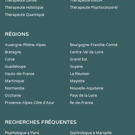
Thérapeute Danse
Thérapeute EMDR
Thérapeute Holistique
Thérapeute Psychocorporel
Thérapeute Quantique
RÉGIONS
Auvergne-Rhône-Alpes
Bourgogne-Franche-Comté
Bretagne
Centre-Val de Loire
Corse
Grand Est
Guadeloupe
Guyane
Hauts-de-France
La Réunion
Martinique
Mayotte
Normandie
Nouvelle-Aquitaine
Occitanie
Pays de la Loire
Provence-Alpes-Côte d'Azur
Île-de-France
RECHERCHES FRÉQUENTES
Psychologue à Paris
Sophrologue à Marseille