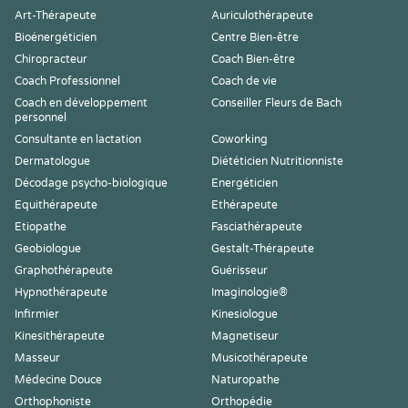
Art-Thérapeute
Auriculothérapeute
Bioénergéticien
Centre Bien-être
Chiropracteur
Coach Bien-être
Coach Professionnel
Coach de vie
Coach en développement
Conseiller Fleurs de Bach
personnel
Consultante en lactation
Coworking
Dermatologue
Diététicien Nutritionniste
Décodage psycho-biologique
Energéticien
Equithérapeute
Ethérapeute
Etiopathe
Fasciathérapeute
Geobiologue
Gestalt-Thérapeute
Graphothérapeute
Guérisseur
Hypnothérapeute
Imaginologie®
Infirmier
Kinesiologue
Kinesithérapeute
Magnetiseur
Masseur
Musicothérapeute
Médecine Douce
Naturopathe
Orthophoniste
Orthopédie