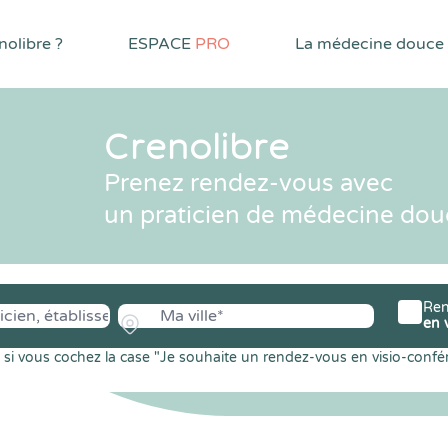
olibre ?
ESPACE
PRO
La médecine douce
Crenolibre
Prenez rendez-vous avec
un praticien de médecine dou
Ren
en 
si vous cochez la case "Je souhaite un rendez-vous en visio-confé