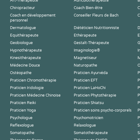
Art-Thérapeute
Auriculothérapeute
B
Chiropracteur
Coach Bien-être
C
Coach en développement
Conseiller Fleurs de Bach
C
personnel
Dermatologue
Diététicien Nutritionniste
D
Equithérapeute
Ethérapeute
E
Geobiologue
Gestalt-Thérapeute
G
Hypnothérapeute
Imaginologie®
I
Kinesithérapeute
Magnetiseur
M
Médecine Douce
Naturopathe
O
Ostéopathe
Praticien Ayurvéda
P
Praticien Chromothérapie
Praticien EFT
P
Praticien Iridologie
Praticien LaHoChi
P
Praticien Médecine Chinoise
Praticien Phytothérapie
P
Praticien Reiki
Praticien Shiatsu
P
Praticien Yoga
Praticien soins psycho-corporels
P
Psychologue
Psychomotricien
P
Reflexologue
Relaxologue
S
Somatopathe
Somatothérapeute
S