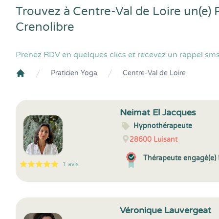
Trouvez à Centre-Val de Loire un(e) 
Crenolibre
Prenez RDV en quelques clics et recevez un rappel sms 
Praticien Yoga
Centre-Val de Loire
Crenolibre
Neimat El Jacques
Hypnothérapeute
28600
Luisant
Thérapeute engagé(e) 
1 avis
5
1
5
1
Véronique Lauvergeat