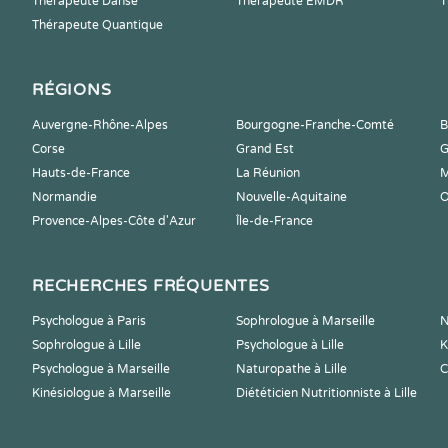
Thérapeute Danse
Thérapeute EMDR
T
Thérapeute Quantique
RÉGIONS
Auvergne-Rhône-Alpes
Bourgogne-Franche-Comté
B
Corse
Grand Est
G
Hauts-de-France
La Réunion
M
Normandie
Nouvelle-Aquitaine
O
Provence-Alpes-Côte d'Azur
Île-de-France
RECHERCHES FRÉQUENTES
Psychologue à Paris
Sophrologue à Marseille
N
Sophrologue à Lille
Psychologue à Lille
K
Psychologue à Marseille
Naturopathe à Lille
C
Kinésiologue à Marseille
Diététicien Nutritionniste à Lille