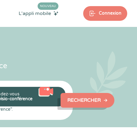
NOUVEAU
L'appli mobile
Connexion
ce
dez-vous
visio-conférence
RECHERCHER
rence".