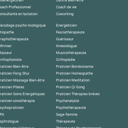
ioénergéticien
Centre Bien-être
oach Professionnel
Coach de vie
onsultante en lactation
Coworking
écodage psycho-biologique
Energéticien
tiopathe
Fasciathérapeute
raphothérapeute
Guérisseur
nfirmier
Kinesiologue
asseur
Musicothérapeute
rthophoniste
Orthopédie
raticien Bien-être
Praticien Biorésonance
raticien Feng Shui
Praticien Homeopathe
raticien Massage Bien-être
Praticien Meditation
raticien Pilates
Praticien Qi Gong
raticien Soins Energétiques
Praticien Thérapies brèves
raticien sonothérapie
Psychanalyste
sychopraticien
Psychothérapeute
PA
Sage-femme
ophrologue
Thérapeute