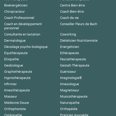
Bioénergéticien
Centre Bien-être
Chiropracteur
Coach Bien-être
Coach Professionnel
Coach de vie
Coach en développement
Conseiller Fleurs de Bach
personnel
Consultante en lactation
Coworking
Dermatologue
Diététicien Nutritionniste
Décodage psycho-biologique
Energéticien
Equithérapeute
Ethérapeute
Etiopathe
Fasciathérapeute
Geobiologue
Gestalt-Thérapeute
Graphothérapeute
Guérisseur
Hypnothérapeute
Imaginologie®
Infirmier
Kinesiologue
Kinesithérapeute
Magnetiseur
Masseur
Musicothérapeute
Médecine Douce
Naturopathe
Orthophoniste
Orthopédie
Ostéopathe
Praticien Ayurvéda