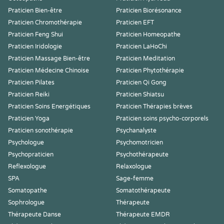
Praticien Bien-être
Praticien Biorésonance
Praticien Chromothérapie
Praticien EFT
Praticien Feng Shui
Praticien Homeopathe
Praticien Iridologie
Praticien LaHoChi
Praticien Massage Bien-être
Praticien Meditation
Praticien Médecine Chinoise
Praticien Phytothérapie
Praticien Pilates
Praticien Qi Gong
Praticien Reiki
Praticien Shiatsu
Praticien Soins Energétiques
Praticien Thérapies brèves
Praticien Yoga
Praticien soins psycho-corporels
Praticien sonothérapie
Psychanalyste
Psychologue
Psychomotricien
Psychopraticien
Psychothérapeute
Reflexologue
Relaxologue
SPA
Sage-femme
Somatopathe
Somatothérapeute
Sophrologue
Thérapeute
Thérapeute Danse
Thérapeute EMDR