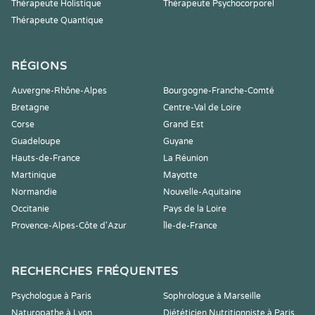
Thérapeute Holistique
Thérapeute Psychocorporel
Thérapeute Quantique
RÉGIONS
Auvergne-Rhône-Alpes
Bourgogne-Franche-Comté
Bretagne
Centre-Val de Loire
Corse
Grand Est
Guadeloupe
Guyane
Hauts-de-France
La Réunion
Martinique
Mayotte
Normandie
Nouvelle-Aquitaine
Occitanie
Pays de la Loire
Provence-Alpes-Côte d'Azur
Île-de-France
RECHERCHES FRÉQUENTES
Psychologue à Paris
Sophrologue à Marseille
Naturopathe à Lyon
Diététicien Nutritionniste à Paris