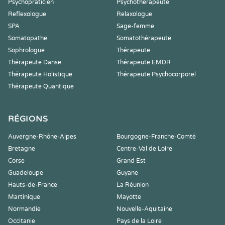
Psychopraticien
Psychothérapeute
Reflexologue
Relaxologue
SPA
Sage-femme
Somatopathe
Somatothérapeute
Sophrologue
Thérapeute
Thérapeute Danse
Thérapeute EMDR
Thérapeute Holistique
Thérapeute Psychocorporel
Thérapeute Quantique
RÉGIONS
Auvergne-Rhône-Alpes
Bourgogne-Franche-Comté
Bretagne
Centre-Val de Loire
Corse
Grand Est
Guadeloupe
Guyane
Hauts-de-France
La Réunion
Martinique
Mayotte
Normandie
Nouvelle-Aquitaine
Occitanie
Pays de la Loire