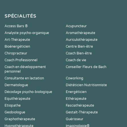
SPÉCIALITÉS
Access Bars ®
Acupuncteur
Analyste psycho-organique
Aromathérapeute
Art-Thérapeute
Auriculothérapeute
Bioénergéticien
Centre Bien-être
Chiropracteur
Coach Bien-être
Coach Professionnel
Coach de vie
Coach en développement
Conseiller Fleurs de Bach
personnel
Consultante en lactation
Coworking
Dermatologue
Diététicien Nutritionniste
Décodage psycho-biologique
Energéticien
Equithérapeute
Ethérapeute
Etiopathe
Fasciathérapeute
Geobiologue
Gestalt-Thérapeute
Graphothérapeute
Guérisseur
Hypnothérapeute
Imaginologie®