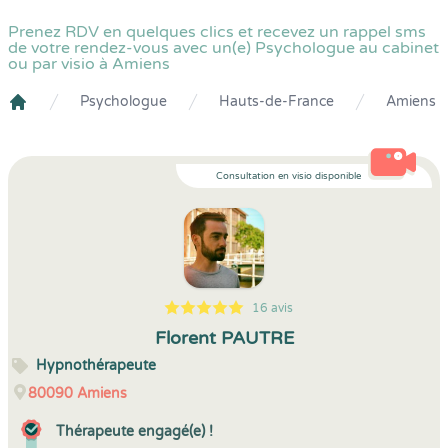
Prenez RDV en quelques clics et recevez un rappel sms
de votre rendez-vous avec un(e) Psychologue au cabinet
ou par visio à Amiens
Psychologue
Hauts-de-France
Amiens
Crenolibre
Consultation en visio disponible
16 avis
5
1
5
16
Florent PAUTRE
Hypnothérapeute
80090
Amiens
Thérapeute engagé(e) !