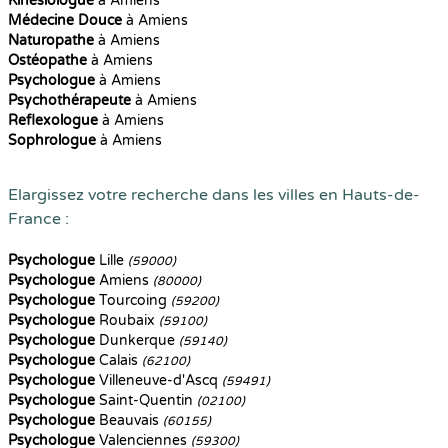
Kinesiologue
à Amiens
Médecine Douce
à Amiens
Naturopathe
à Amiens
Ostéopathe
à Amiens
Psychologue
à Amiens
Psychothérapeute
à Amiens
Reflexologue
à Amiens
Sophrologue
à Amiens
Elargissez votre recherche dans les villes en Hauts-de-
France :
Psychologue
Lille
(59000)
Psychologue
Amiens
(80000)
Psychologue
Tourcoing
(59200)
Psychologue
Roubaix
(59100)
Psychologue
Dunkerque
(59140)
Psychologue
Calais
(62100)
Psychologue
Villeneuve-d'Ascq
(59491)
Psychologue
Saint-Quentin
(02100)
Psychologue
Beauvais
(60155)
Psychologue
Valenciennes
(59300)