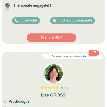
Thérapeute engagé(e) !
Contacter
Fiche du thérapeute
Prendre RDV
Consultation en visio disponible
9 avis
5
1
5
9
Lise GROSSI
Psychologue