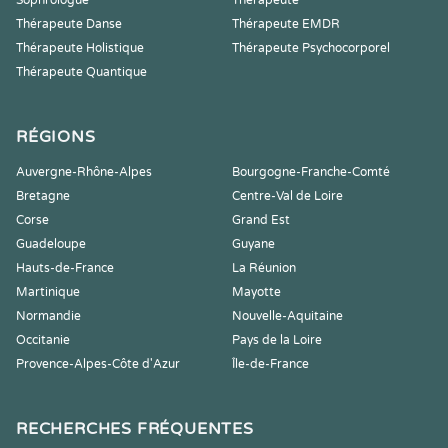
Sophrologue
Thérapeute
Thérapeute Danse
Thérapeute EMDR
Thérapeute Holistique
Thérapeute Psychocorporel
Thérapeute Quantique
RÉGIONS
Auvergne-Rhône-Alpes
Bourgogne-Franche-Comté
Bretagne
Centre-Val de Loire
Corse
Grand Est
Guadeloupe
Guyane
Hauts-de-France
La Réunion
Martinique
Mayotte
Normandie
Nouvelle-Aquitaine
Occitanie
Pays de la Loire
Provence-Alpes-Côte d'Azur
Île-de-France
RECHERCHES FRÉQUENTES