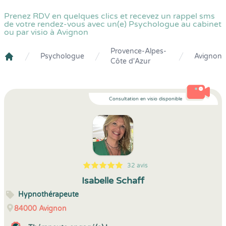
Prenez RDV en quelques clics et recevez un rappel sms
de votre rendez-vous avec un(e) Psychologue au cabinet
ou par visio à Avignon
Provence-Alpes-
Psychologue
Avignon
Côte d'Azur
Crenolibre
Consultation en visio disponible
32 avis
5
1
5
32
Isabelle Schaff
Hypnothérapeute
84000
Avignon