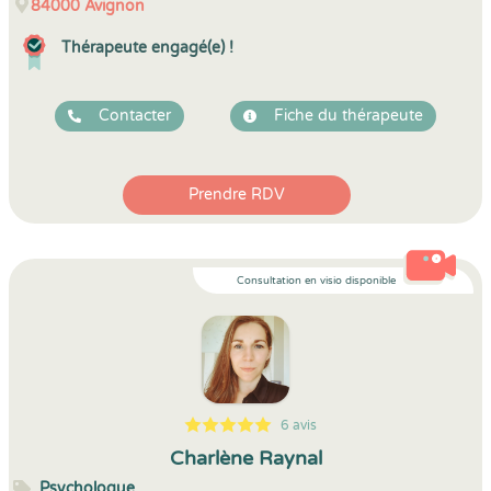
84000
Avignon
Thérapeute engagé(e) !
Contacter
Fiche du thérapeute
Prendre RDV
Consultation en visio disponible
6 avis
5
1
5
6
Charlène Raynal
Psychologue