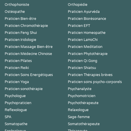
Orthophoniste
Orthopédie
Ostéopathe
Praticien Ayurvéda
Praticien Bien-être
Praticien Biorésonance
Praticien Chromothérapie
Praticien EFT
Praticien Feng Shui
Praticien Homeopathe
Praticien Iridologie
Praticien LaHoChi
Praticien Massage Bien-être
Praticien Meditation
Praticien Médecine Chinoise
Praticien Phytothérapie
Praticien Pilates
Praticien Qi Gong
Praticien Reiki
Praticien Shiatsu
Praticien Soins Energétiques
Praticien Thérapies brèves
Praticien Yoga
Praticien soins psycho-corporels
Praticien sonothérapie
Psychanalyste
Psychologue
Psychomotricien
Psychopraticien
Psychothérapeute
Reflexologue
Relaxologue
SPA
Sage-femme
Somatopathe
Somatothérapeute