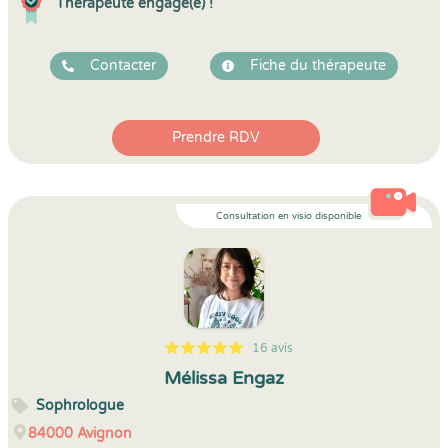
Thérapeute engagé(e) !
Contacter
Fiche du thérapeute
Prendre RDV
Consultation en visio disponible
16 avis
5
1
5
16
Mélissa Engaz
Sophrologue
84000
Avignon