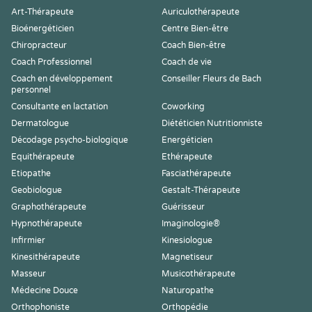
Art-Thérapeute
Auriculothérapeute
Bioénergéticien
Centre Bien-être
Chiropracteur
Coach Bien-être
Coach Professionnel
Coach de vie
Coach en développement
Conseiller Fleurs de Bach
personnel
Consultante en lactation
Coworking
Dermatologue
Diététicien Nutritionniste
Décodage psycho-biologique
Energéticien
Equithérapeute
Ethérapeute
Etiopathe
Fasciathérapeute
Geobiologue
Gestalt-Thérapeute
Graphothérapeute
Guérisseur
Hypnothérapeute
Imaginologie®
Infirmier
Kinesiologue
Kinesithérapeute
Magnetiseur
Masseur
Musicothérapeute
Médecine Douce
Naturopathe
Orthophoniste
Orthopédie