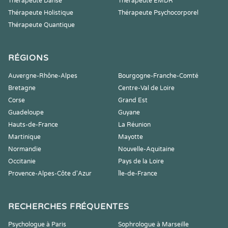
Thérapeute Danse
Thérapeute EMDR
Thérapeute Holistique
Thérapeute Psychocorporel
Thérapeute Quantique
RÉGIONS
Auvergne-Rhône-Alpes
Bourgogne-Franche-Comté
Bretagne
Centre-Val de Loire
Corse
Grand Est
Guadeloupe
Guyane
Hauts-de-France
La Réunion
Martinique
Mayotte
Normandie
Nouvelle-Aquitaine
Occitanie
Pays de la Loire
Provence-Alpes-Côte d'Azur
Île-de-France
RECHERCHES FRÉQUENTES
Psychologue à Paris
Sophrologue à Marseille