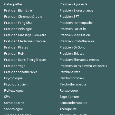
Ostéopathe
Praticien Ayurvéda
Praticien Bien-être
Praticien Biorésonance
Praticien Chromothérapie
Praticien EFT
Praticien Feng Shui
Praticien Homeopathe
Praticien Iridologie
Praticien LaHoChi
Praticien Massage Bien-être
Praticien Meditation
Praticien Médecine Chinoise
Praticien Phytothérapie
Praticien Pilates
Praticien Qi Gong
Praticien Reiki
Praticien Shiatsu
Praticien Soins Energétiques
Praticien Thérapies brèves
Praticien Yoga
Praticien soins psycho-corporels
Praticien sonothérapie
Psychanalyste
Psychologue
Psychomotricien
Psychopraticien
Psychothérapeute
Reflexologue
Relaxologue
SPA
Sage-femme
Somatopathe
Somatothérapeute
Sophrologue
Thérapeute