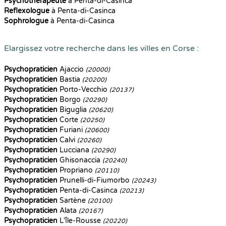
Psychothérapeute
à Penta-di-Casinca
Reflexologue
à Penta-di-Casinca
Sophrologue
à Penta-di-Casinca
Elargissez votre recherche dans les villes en Corse :
Psychopraticien
Ajaccio
(20000)
Psychopraticien
Bastia
(20200)
Psychopraticien
Porto-Vecchio
(20137)
Psychopraticien
Borgo
(20290)
Psychopraticien
Biguglia
(20620)
Psychopraticien
Corte
(20250)
Psychopraticien
Furiani
(20600)
Psychopraticien
Calvi
(20260)
Psychopraticien
Lucciana
(20290)
Psychopraticien
Ghisonaccia
(20240)
Psychopraticien
Propriano
(20110)
Psychopraticien
Prunelli-di-Fiumorbo
(20243)
Psychopraticien
Penta-di-Casinca
(20213)
Psychopraticien
Sartène
(20100)
Psychopraticien
Alata
(20167)
Psychopraticien
L'Île-Rousse
(20220)