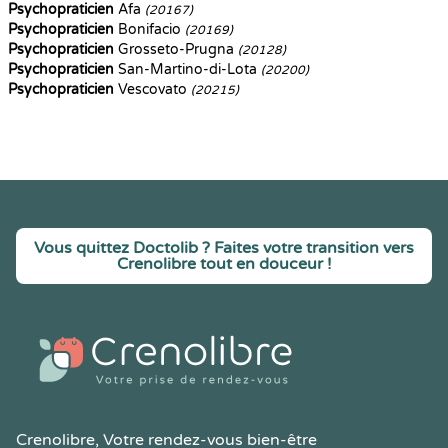
Psychopraticien
Afa
(20167)
Psychopraticien
Bonifacio
(20169)
Psychopraticien
Grosseto-Prugna
(20128)
Psychopraticien
San-Martino-di-Lota
(20200)
Psychopraticien
Vescovato
(20215)
Vous quittez Doctolib ? Faites votre transition vers
Crenolibre tout en douceur !
Crenolibre
, Votre rendez-vous bien-être