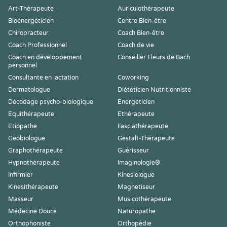
Art-Thérapeute
Auriculothérapeute
Bioénergéticien
Centre Bien-être
Chiropracteur
Coach Bien-être
Coach Professionnel
Coach de vie
Coach en développement
Conseiller Fleurs de Bach
personnel
Consultante en lactation
Coworking
Dermatologue
Diététicien Nutritionniste
Décodage psycho-biologique
Energéticien
Equithérapeute
Ethérapeute
Etiopathe
Fasciathérapeute
Geobiologue
Gestalt-Thérapeute
Graphothérapeute
Guérisseur
Hypnothérapeute
Imaginologie®
Infirmier
Kinesiologue
Kinesithérapeute
Magnetiseur
Masseur
Musicothérapeute
Médecine Douce
Naturopathe
Orthophoniste
Orthopédie