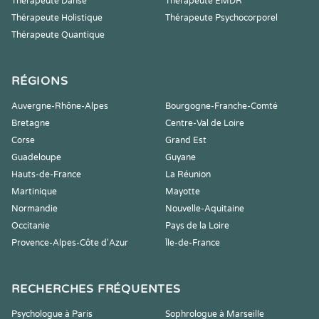
Thérapeute Danse
Thérapeute EMDR
Thérapeute Holistique
Thérapeute Psychocorporel
Thérapeute Quantique
RÉGIONS
Auvergne-Rhône-Alpes
Bourgogne-Franche-Comté
Bretagne
Centre-Val de Loire
Corse
Grand Est
Guadeloupe
Guyane
Hauts-de-France
La Réunion
Martinique
Mayotte
Normandie
Nouvelle-Aquitaine
Occitanie
Pays de la Loire
Provence-Alpes-Côte d'Azur
Île-de-France
RECHERCHES FRÉQUENTES
Psychologue à Paris
Sophrologue à Marseille