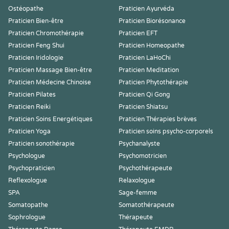
Ostéopathe
Praticien Ayurvéda
Praticien Bien-être
Praticien Biorésonance
Praticien Chromothérapie
Praticien EFT
Praticien Feng Shui
Praticien Homeopathe
Praticien Iridologie
Praticien LaHoChi
Praticien Massage Bien-être
Praticien Meditation
Praticien Médecine Chinoise
Praticien Phytothérapie
Praticien Pilates
Praticien Qi Gong
Praticien Reiki
Praticien Shiatsu
Praticien Soins Energétiques
Praticien Thérapies brèves
Praticien Yoga
Praticien soins psycho-corporels
Praticien sonothérapie
Psychanalyste
Psychologue
Psychomotricien
Psychopraticien
Psychothérapeute
Reflexologue
Relaxologue
SPA
Sage-femme
Somatopathe
Somatothérapeute
Sophrologue
Thérapeute