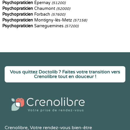
Psychopraticien
Épernay
(51200)
Psychopraticien
Chaumont
(52000)
Psychopraticien
Forbach
(57600)
Psychopraticien
Montigny-lès-Metz
(57158)
Psychopraticien
Sarreguemines
(57200)
Vous quittez Doctolib ? Faites votre transition vers
Crenolibre tout en douceur !
Crenolibre
, Votre rendez-vous bien-être