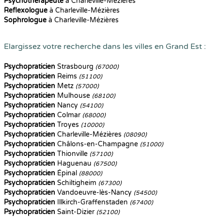
Psychothérapeute
à Charleville-Mézières
Reflexologue
à Charleville-Mézières
Sophrologue
à Charleville-Mézières
Elargissez votre recherche dans les villes en Grand Est :
Psychopraticien
Strasbourg
(67000)
Psychopraticien
Reims
(51100)
Psychopraticien
Metz
(57000)
Psychopraticien
Mulhouse
(68100)
Psychopraticien
Nancy
(54100)
Psychopraticien
Colmar
(68000)
Psychopraticien
Troyes
(10000)
Psychopraticien
Charleville-Mézières
(08090)
Psychopraticien
Châlons-en-Champagne
(51000)
Psychopraticien
Thionville
(57100)
Psychopraticien
Haguenau
(67500)
Psychopraticien
Épinal
(88000)
Psychopraticien
Schiltigheim
(67300)
Psychopraticien
Vandoeuvre-lès-Nancy
(54500)
Psychopraticien
Illkirch-Graffenstaden
(67400)
Psychopraticien
Saint-Dizier
(52100)