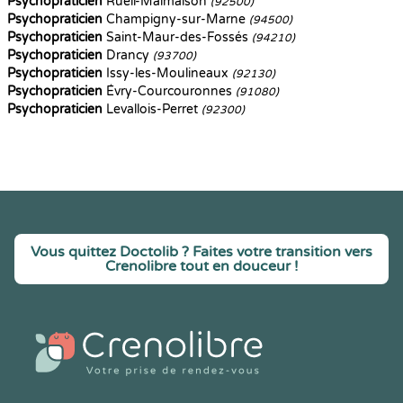
Psychopraticien
Rueil-Malmaison
(92500)
Psychopraticien
Champigny-sur-Marne
(94500)
Psychopraticien
Saint-Maur-des-Fossés
(94210)
Psychopraticien
Drancy
(93700)
Psychopraticien
Issy-les-Moulineaux
(92130)
Psychopraticien
Évry-Courcouronnes
(91080)
Psychopraticien
Levallois-Perret
(92300)
Vous quittez Doctolib ? Faites votre transition vers
Crenolibre tout en douceur !