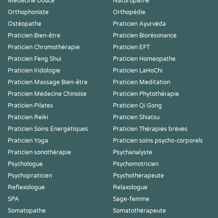
Médecine Douce
Naturopathe
Orthophoniste
Orthopédie
Ostéopathe
Praticien Ayurvéda
Praticien Bien-être
Praticien Biorésonance
Praticien Chromothérapie
Praticien EFT
Praticien Feng Shui
Praticien Homeopathe
Praticien Iridologie
Praticien LaHoChi
Praticien Massage Bien-être
Praticien Meditation
Praticien Médecine Chinoise
Praticien Phytothérapie
Praticien Pilates
Praticien Qi Gong
Praticien Reiki
Praticien Shiatsu
Praticien Soins Energétiques
Praticien Thérapies brèves
Praticien Yoga
Praticien soins psycho-corporels
Praticien sonothérapie
Psychanalyste
Psychologue
Psychomotricien
Psychopraticien
Psychothérapeute
Reflexologue
Relaxologue
SPA
Sage-femme
Somatopathe
Somatothérapeute