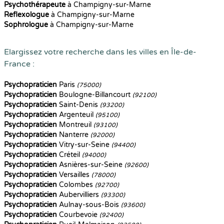
Psychothérapeute
à Champigny-sur-Marne
Reflexologue
à Champigny-sur-Marne
Sophrologue
à Champigny-sur-Marne
Elargissez votre recherche dans les villes en Île-de-
France :
Psychopraticien
Paris
(75000)
Psychopraticien
Boulogne-Billancourt
(92100)
Psychopraticien
Saint-Denis
(93200)
Psychopraticien
Argenteuil
(95100)
Psychopraticien
Montreuil
(93100)
Psychopraticien
Nanterre
(92000)
Psychopraticien
Vitry-sur-Seine
(94400)
Psychopraticien
Créteil
(94000)
Psychopraticien
Asnières-sur-Seine
(92600)
Psychopraticien
Versailles
(78000)
Psychopraticien
Colombes
(92700)
Psychopraticien
Aubervilliers
(93300)
Psychopraticien
Aulnay-sous-Bois
(93600)
Psychopraticien
Courbevoie
(92400)