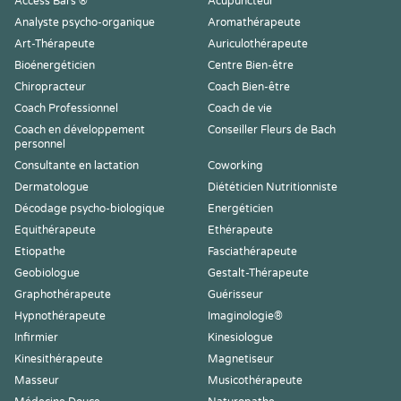
Access Bars ®
Acupuncteur
Analyste psycho-organique
Aromathérapeute
Art-Thérapeute
Auriculothérapeute
Bioénergéticien
Centre Bien-être
Chiropracteur
Coach Bien-être
Coach Professionnel
Coach de vie
Coach en développement
Conseiller Fleurs de Bach
personnel
Consultante en lactation
Coworking
Dermatologue
Diététicien Nutritionniste
Décodage psycho-biologique
Energéticien
Equithérapeute
Ethérapeute
Etiopathe
Fasciathérapeute
Geobiologue
Gestalt-Thérapeute
Graphothérapeute
Guérisseur
Hypnothérapeute
Imaginologie®
Infirmier
Kinesiologue
Kinesithérapeute
Magnetiseur
Masseur
Musicothérapeute