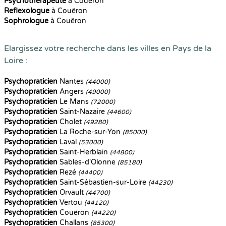
Psychothérapeute
à Couëron
Reflexologue
à Couëron
Sophrologue
à Couëron
Elargissez votre recherche dans les villes en Pays de la
Loire :
Psychopraticien
Nantes
(44000)
Psychopraticien
Angers
(49000)
Psychopraticien
Le Mans
(72000)
Psychopraticien
Saint-Nazaire
(44600)
Psychopraticien
Cholet
(49280)
Psychopraticien
La Roche-sur-Yon
(85000)
Psychopraticien
Laval
(53000)
Psychopraticien
Saint-Herblain
(44800)
Psychopraticien
Sables-d'Olonne
(85180)
Psychopraticien
Rezé
(44400)
Psychopraticien
Saint-Sébastien-sur-Loire
(44230)
Psychopraticien
Orvault
(44700)
Psychopraticien
Vertou
(44120)
Psychopraticien
Couëron
(44220)
Psychopraticien
Challans
(85300)