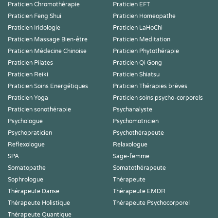
Praticien Chromothérapie
Praticien EFT
Praticien Feng Shui
Praticien Homeopathe
Praticien Iridologie
Praticien LaHoChi
Praticien Massage Bien-être
Praticien Meditation
Praticien Médecine Chinoise
Praticien Phytothérapie
Praticien Pilates
Praticien Qi Gong
Praticien Reiki
Praticien Shiatsu
Praticien Soins Energétiques
Praticien Thérapies brèves
Praticien Yoga
Praticien soins psycho-corporels
Praticien sonothérapie
Psychanalyste
Psychologue
Psychomotricien
Psychopraticien
Psychothérapeute
Reflexologue
Relaxologue
SPA
Sage-femme
Somatopathe
Somatothérapeute
Sophrologue
Thérapeute
Thérapeute Danse
Thérapeute EMDR
Thérapeute Holistique
Thérapeute Psychocorporel
Thérapeute Quantique