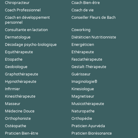
Chiropracteur
Coach Bien-être
Coach Professionnel
Coach de vie
Coach en développement
Conseiller Fleurs de Bach
personnel
Consultante en lactation
Coworking
Dermatologue
Diététicien Nutritionniste
Décodage psycho-biologique
Energéticien
Equithérapeute
Ethérapeute
Etiopathe
Fasciathérapeute
Geobiologue
Gestalt-Thérapeute
Graphothérapeute
Guérisseur
Hypnothérapeute
Imaginologie®
Infirmier
Kinesiologue
Kinesithérapeute
Magnetiseur
Masseur
Musicothérapeute
Médecine Douce
Naturopathe
Orthophoniste
Orthopédie
Ostéopathe
Praticien Ayurvéda
Praticien Bien-être
Praticien Biorésonance