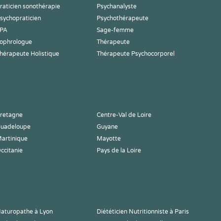
raticien sonothérapie
Psychanalyste
sychopraticien
Psychothérapeute
PA
Sage-femme
ophrologue
Thérapeute
hérapeute Holistique
Thérapeute Psychocorporel
retagne
Centre-Val de Loire
uadeloupe
Guyane
artinique
Mayotte
ccitanie
Pays de la Loire
aturopathe à Lyon
Diététicien Nutritionniste à Paris