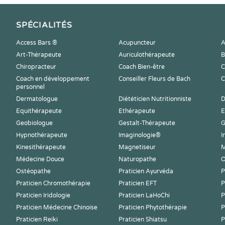
SPÉCIALITÉS
Access Bars ®
Acupuncteur
A
Art-Thérapeute
Auriculothérapeute
B
Chiropracteur
Coach Bien-être
C
Coach en développement
Conseiller Fleurs de Bach
C
personnel
Dermatologue
Diététicien Nutritionniste
D
Equithérapeute
Ethérapeute
E
Geobiologue
Gestalt-Thérapeute
G
Hypnothérapeute
Imaginologie®
I
Kinesithérapeute
Magnetiseur
M
Médecine Douce
Naturopathe
O
Ostéopathe
Praticien Ayurvéda
P
Praticien Chromothérapie
Praticien EFT
P
Praticien Iridologie
Praticien LaHoChi
P
Praticien Médecine Chinoise
Praticien Phytothérapie
P
Praticien Reiki
Praticien Shiatsu
P