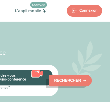
NOUVEAU
L'appli mobile
Connexion
ce
dez-vous
visio-conférence
RECHERCHER
rence".