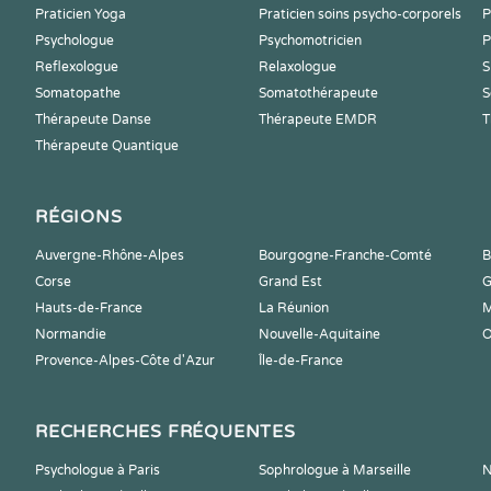
Praticien Yoga
Praticien soins psycho-corporels
P
Psychologue
Psychomotricien
P
Reflexologue
Relaxologue
S
Somatopathe
Somatothérapeute
S
Thérapeute Danse
Thérapeute EMDR
T
Thérapeute Quantique
RÉGIONS
Auvergne-Rhône-Alpes
Bourgogne-Franche-Comté
B
Corse
Grand Est
G
Hauts-de-France
La Réunion
M
Normandie
Nouvelle-Aquitaine
O
Provence-Alpes-Côte d'Azur
Île-de-France
RECHERCHES FRÉQUENTES
Psychologue à Paris
Sophrologue à Marseille
N