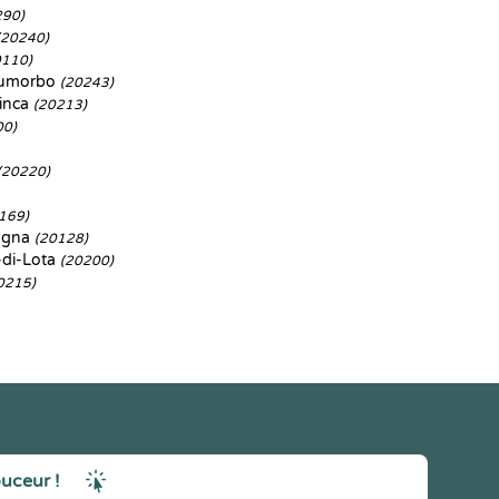
290)
(20240)
0110)
Fiumorbo
(20243)
inca
(20213)
00)
(20220)
169)
ugna
(20128)
di-Lota
(20200)
0215)
ouceur !