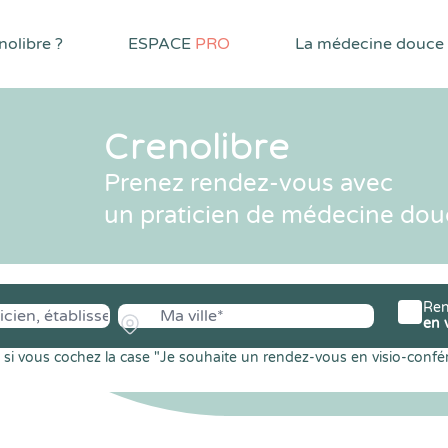
olibre ?
ESPACE
PRO
La médecine douce
Crenolibre
Prenez rendez-vous avec
un praticien de médecine dou
Ren
en 
si vous cochez la case "Je souhaite un rendez-vous en visio-confé