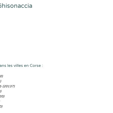
Ghisonaccia
ns les villes en Corse :
0)
)
io
(20137)
)
20)
0)