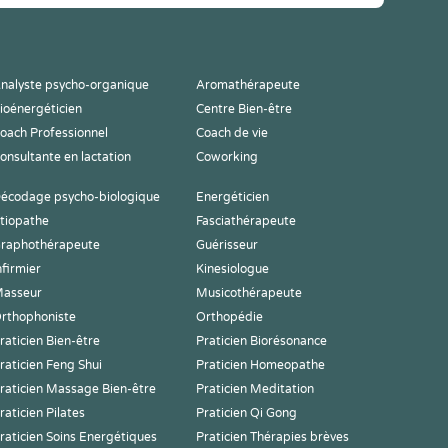
nalyste psycho-organique
Aromathérapeute
ioénergéticien
Centre Bien-être
oach Professionnel
Coach de vie
onsultante en lactation
Coworking
écodage psycho-biologique
Energéticien
tiopathe
Fasciathérapeute
raphothérapeute
Guérisseur
nfirmier
Kinesiologue
asseur
Musicothérapeute
rthophoniste
Orthopédie
raticien Bien-être
Praticien Biorésonance
raticien Feng Shui
Praticien Homeopathe
raticien Massage Bien-être
Praticien Meditation
raticien Pilates
Praticien Qi Gong
raticien Soins Energétiques
Praticien Thérapies brèves