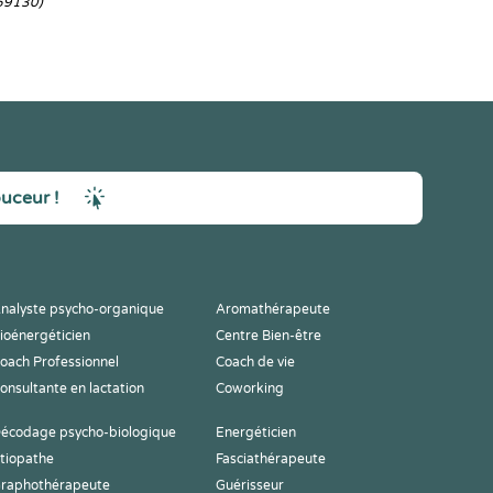
59130)
ouceur !
nalyste psycho-organique
Aromathérapeute
ioénergéticien
Centre Bien-être
oach Professionnel
Coach de vie
onsultante en lactation
Coworking
écodage psycho-biologique
Energéticien
tiopathe
Fasciathérapeute
raphothérapeute
Guérisseur