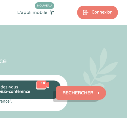
NOUVEAU
L'appli mobile
Connexion
ce
dez-vous
visio-conférence
RECHERCHER
rence".