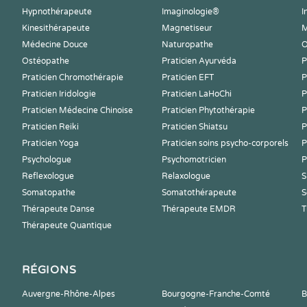
Hypnothérapeute
Imaginologie®
I
Kinesithérapeute
Magnetiseur
M
Médecine Douce
Naturopathe
O
Ostéopathe
Praticien Ayurvéda
P
Praticien Chromothérapie
Praticien EFT
P
Praticien Iridologie
Praticien LaHoChi
P
Praticien Médecine Chinoise
Praticien Phytothérapie
P
Praticien Reiki
Praticien Shiatsu
P
Praticien Yoga
Praticien soins psycho-corporels
P
Psychologue
Psychomotricien
P
Reflexologue
Relaxologue
S
Somatopathe
Somatothérapeute
S
Thérapeute Danse
Thérapeute EMDR
T
Thérapeute Quantique
RÉGIONS
Auvergne-Rhône-Alpes
Bourgogne-Franche-Comté
B