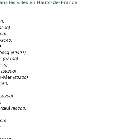
ans les villes en Hauts-de-France :
0)
9200)
00)
59140)
)
'Ascq
(59491)
in
(02100)
155)
s
(59300)
r-Mer
(62200)
150)
60200)
)
arœul
(59700)
00)
)