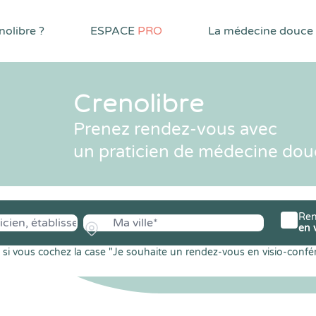
olibre ?
ESPACE
PRO
La médecine douce
Crenolibre
Prenez rendez-vous avec
un praticien de médecine dou
Ren
en 
si vous cochez la case "Je souhaite un rendez-vous en visio-confé