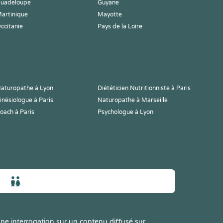
uadeloupe
Guyane
artinique
Mayotte
ccitanie
Pays de la Loire
aturopathe à Lyon
Diététicien Nutritionniste à Paris
inésiologue à Paris
Naturopathe à Marseille
oach à Paris
Psychologue à Lyon
ne interrogation sur un contenu diffusé sur