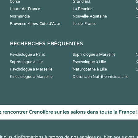
Corse
Grand Est
G
Hauts-de-France
La Réunion
M
Normandie
Nouvelle-Aquitaine
O
Provence-Alpes-Côte d'Azur
Île-de-France
RECHERCHES FRÉQUENTES
Psychologue à Paris
Sophrologue à Marseille
N
Sophrologue à Lille
Psychologue à Lille
K
Psychologue à Marseille
Naturopathe à Lille
C
Kinésiologue à Marseille
Diététicien Nutritionniste à Lille
 rencontrer Crenolibre sur les salons dans toute la France !
r plus d'informations à propos de nos services ou bien vous avez u