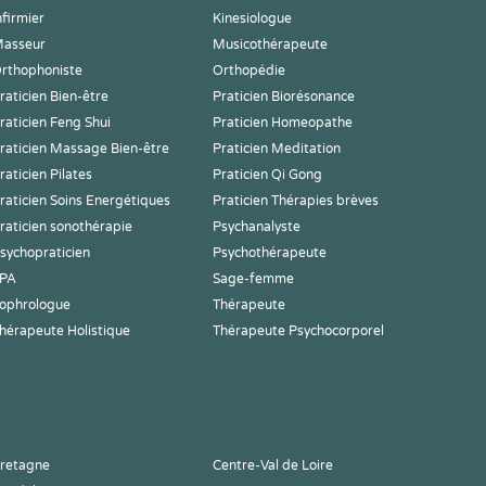
nfirmier
Kinesiologue
asseur
Musicothérapeute
rthophoniste
Orthopédie
raticien Bien-être
Praticien Biorésonance
raticien Feng Shui
Praticien Homeopathe
raticien Massage Bien-être
Praticien Meditation
raticien Pilates
Praticien Qi Gong
raticien Soins Energétiques
Praticien Thérapies brèves
raticien sonothérapie
Psychanalyste
sychopraticien
Psychothérapeute
PA
Sage-femme
ophrologue
Thérapeute
hérapeute Holistique
Thérapeute Psychocorporel
retagne
Centre-Val de Loire