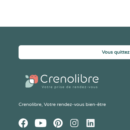
Vous quittez 
Crenolibre
, Votre rendez-vous bien-être
Youtube
Facebook
Pintereset
Instagram
LinkedIn