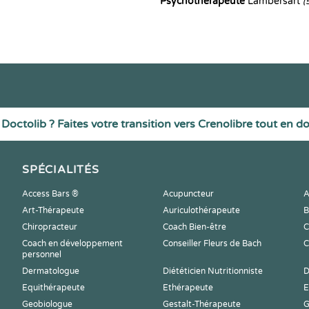
Psychothérapeute
Lambersart
(
Doctolib ? Faites votre transition vers Crenolibre tout en d
SPÉCIALITÉS
Access Bars ®
Acupuncteur
A
Art-Thérapeute
Auriculothérapeute
B
Chiropracteur
Coach Bien-être
C
Coach en développement
Conseiller Fleurs de Bach
C
personnel
Dermatologue
Diététicien Nutritionniste
D
Equithérapeute
Ethérapeute
E
Geobiologue
Gestalt-Thérapeute
G