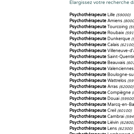
Elargissez votre recherche d
Psychothérapeute
Lille
(59000)
Psychothérapeute
Amiens
(8000
Psychothérapeute
Tourcoing
(5
Psychothérapeute
Roubaix
(591
Psychothérapeute
Dunkerque
(
Psychothérapeute
Calais
(62100
Psychothérapeute
Villeneuve-d
Psychothérapeute
Saint-Quent
Psychothérapeute
Beauvais
(60
Psychothérapeute
Valencienne
Psychothérapeute
Boulogne-su
Psychothérapeute
Wattrelos
(59
Psychothérapeute
Arras
(62000)
Psychothérapeute
Compiègne
(
Psychothérapeute
Douai
(59500
Psychothérapeute
Marcq-en-B
Psychothérapeute
Creil
(60100)
Psychothérapeute
Cambrai
(594
Psychothérapeute
Liévin
(62800
Psychothérapeute
Lens
(62300)