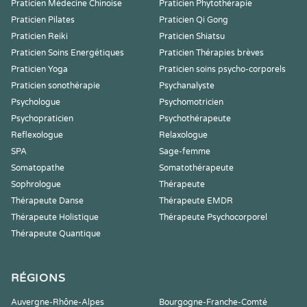
Praticien Médecine Chinoise
Praticien Phytothérapie
Praticien Pilates
Praticien Qi Gong
Praticien Reiki
Praticien Shiatsu
Praticien Soins Energétiques
Praticien Thérapies brèves
Praticien Yoga
Praticien soins psycho-corporels
Praticien sonothérapie
Psychanalyste
Psychologue
Psychomotricien
Psychopraticien
Psychothérapeute
Reflexologue
Relaxologue
SPA
Sage-femme
Somatopathe
Somatothérapeute
Sophrologue
Thérapeute
Thérapeute Danse
Thérapeute EMDR
Thérapeute Holistique
Thérapeute Psychocorporel
Thérapeute Quantique
RÉGIONS
Auvergne-Rhône-Alpes
Bourgogne-Franche-Comté