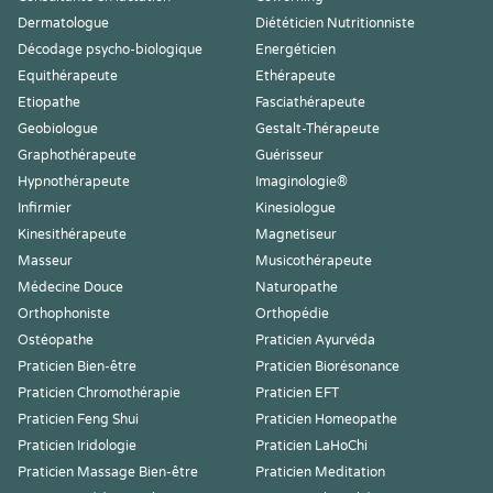
Dermatologue
Diététicien Nutritionniste
Décodage psycho-biologique
Energéticien
Equithérapeute
Ethérapeute
Etiopathe
Fasciathérapeute
Geobiologue
Gestalt-Thérapeute
Graphothérapeute
Guérisseur
Hypnothérapeute
Imaginologie®
Infirmier
Kinesiologue
Kinesithérapeute
Magnetiseur
Masseur
Musicothérapeute
Médecine Douce
Naturopathe
Orthophoniste
Orthopédie
Ostéopathe
Praticien Ayurvéda
Praticien Bien-être
Praticien Biorésonance
Praticien Chromothérapie
Praticien EFT
Praticien Feng Shui
Praticien Homeopathe
Praticien Iridologie
Praticien LaHoChi
Praticien Massage Bien-être
Praticien Meditation