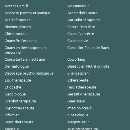
Access Bars ®
Acupuncteur
Analyste psycho-organique
Aromathérapeute
Art-Thérapeute
Auriculothérapeute
Bioénergéticien
Centre Bien-être
Chiropracteur
Coach Bien-être
Coach Professionnel
Coach de vie
Coach en développement
Conseiller Fleurs de Bach
personnel
Consultante en lactation
Coworking
Dermatologue
Diététicien Nutritionniste
Décodage psycho-biologique
Energéticien
Equithérapeute
Ethérapeute
Etiopathe
Fasciathérapeute
Geobiologue
Gestalt-Thérapeute
Graphothérapeute
Guérisseur
Hypnothérapeute
Imaginologie®
Infirmier
Kinesiologue
Kinesithérapeute
Magnetiseur
Masseur
Musicothérapeute