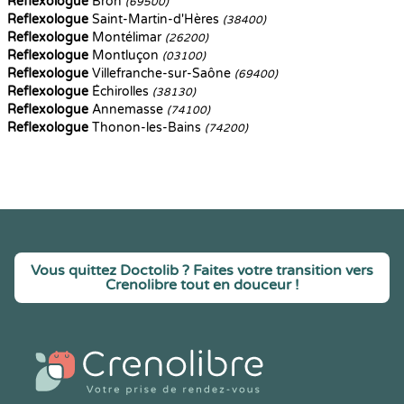
Reflexologue
Bron
(69500)
Reflexologue
Saint-Martin-d'Hères
(38400)
Reflexologue
Montélimar
(26200)
Reflexologue
Montluçon
(03100)
Reflexologue
Villefranche-sur-Saône
(69400)
Reflexologue
Échirolles
(38130)
Reflexologue
Annemasse
(74100)
Reflexologue
Thonon-les-Bains
(74200)
Vous quittez Doctolib ? Faites votre transition vers
Crenolibre tout en douceur !