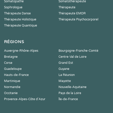
Somatopathe
Somatothérapeute
Sophrologue
Thérapeute
Thérapeute Danse
Thérapeute EMDR
Thérapeute Holistique
Thérapeute Psychocorporel
Thérapeute Quantique
RÉGIONS
Auvergne-Rhône-Alpes
Bourgogne-Franche-Comté
Bretagne
Centre-Val de Loire
Corse
Grand Est
Guadeloupe
Guyane
Hauts-de-France
La Réunion
Martinique
Mayotte
Normandie
Nouvelle-Aquitaine
Occitanie
Pays de la Loire
Provence-Alpes-Côte d'Azur
Île-de-France