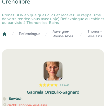
Crenolibre
Prenez RDV en quelques clics et recevez un rappel sms
de votre rendez-vous avec un(e) Reflexologue au cabinet
ou par visio à Thonon-les-Bains
Auvergne-
Thonon-
Reflexologue
Rhône-Alpes
les-Bains
Crenolibre
11 avis
5
1
5
11
Gabriela Orszulik-Sagnard
Bowtech
74200
Thonon-les-Bains