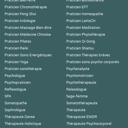
Praticien Bien-être
Praticien Biorésonance
Praticien Chromothérapie
Praticien EFT
Praticien Feng Shui
Praticien Homeopathe
Praticien Iridologie
Praticien LaHoChi
Praticien Massage Bien-être
Praticien Meditation
Praticien Médecine Chinoise
Praticien Phytothérapie
Praticien Pilates
Praticien Qi Gong
Praticien Reiki
Praticien Shiatsu
Praticien Soins Energétiques
Praticien Thérapies brèves
Praticien Yoga
Praticien soins psycho-corporels
Praticien sonothérapie
Psychanalyste
Psychologue
Psychomotricien
Psychopraticien
Psychothérapeute
Reflexologue
Relaxologue
SPA
Sage-femme
Somatopathe
Somatothérapeute
Sophrologue
Thérapeute
Thérapeute Danse
Thérapeute EMDR
Thérapeute Holistique
Thérapeute Psychocorporel