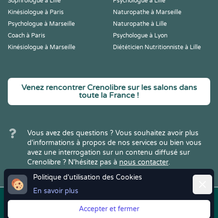
Sophrologue à Lille
Psychologue à Lille
Kinésiologue à Paris
Naturopathe à Marseille
Psychologue à Marseille
Naturopathe à Lille
Coach à Paris
Psychologue à Lyon
Kinésiologue à Marseille
Diététicien Nutritionniste à Lille
Venez rencontrer Crenolibre sur les salons dans
toute la France !
Vous avez des questions ? Vous souhaitez avoir plus
d'informations à propos de nos services ou bien vous
avez une interrogation sur un contenu diffusé sur
Crenolibre ? N'hésitez pas à
nous contacter
.
Politique d'utilisation des Cookies
Ferme
En savoir plus
Copyright © 2022
Crenolibre
, tous
Mentions
|
CGV
|
RGPD
Accepter et fermer
droits réservés.
Légales