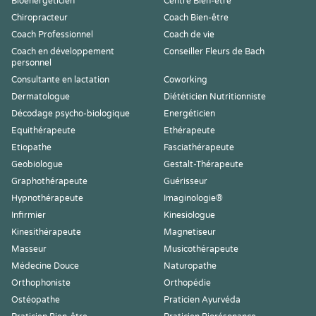
Bioénergéticien
Centre Bien-être
Chiropracteur
Coach Bien-être
Coach Professionnel
Coach de vie
Coach en développement
Conseiller Fleurs de Bach
personnel
Consultante en lactation
Coworking
Dermatologue
Diététicien Nutritionniste
Décodage psycho-biologique
Energéticien
Equithérapeute
Ethérapeute
Etiopathe
Fasciathérapeute
Geobiologue
Gestalt-Thérapeute
Graphothérapeute
Guérisseur
Hypnothérapeute
Imaginologie®
Infirmier
Kinesiologue
Kinesithérapeute
Magnetiseur
Masseur
Musicothérapeute
Médecine Douce
Naturopathe
Orthophoniste
Orthopédie
Ostéopathe
Praticien Ayurvéda