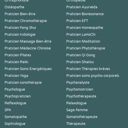
Orthophoniste
Orthopédie
Ostéopathe
Praticien Ayurvéda
Praticien Bien-être
Praticien Biorésonance
Praticien Chromothérapie
Praticien EFT
Praticien Feng Shui
Praticien Homeopathe
Praticien Iridologie
Praticien LaHoChi
Praticien Massage Bien-être
Praticien Meditation
Praticien Médecine Chinoise
Praticien Phytothérapie
Praticien Pilates
Praticien Qi Gong
Praticien Reiki
Praticien Shiatsu
Praticien Soins Energétiques
Praticien Thérapies brèves
Praticien Yoga
Praticien soins psycho-corporels
Praticien sonothérapie
Psychanalyste
Psychologue
Psychomotricien
Psychopraticien
Psychothérapeute
Reflexologue
Relaxologue
SPA
Sage-femme
Somatopathe
Somatothérapeute
Sophrologue
Thérapeute