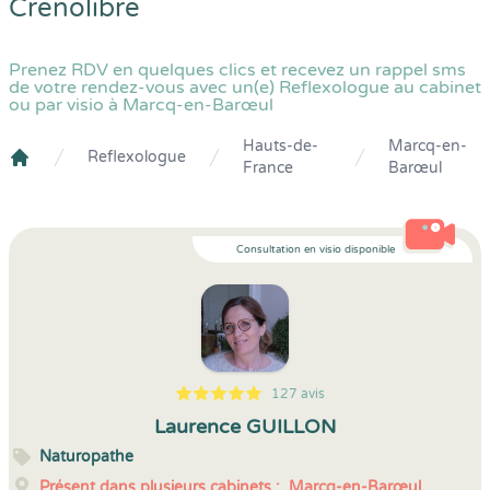
Crenolibre
Prenez RDV en quelques clics et recevez un rappel sms
de votre rendez-vous avec un(e) Reflexologue au cabinet
ou par visio à Marcq-en-Barœul
Hauts-de-
Marcq-en-
Reflexologue
France
Barœul
Crenolibre
Consultation en visio disponible
127 avis
5
1
5
127
Laurence GUILLON
Naturopathe
Présent dans plusieurs cabinets :
Marcq-en-Barœul