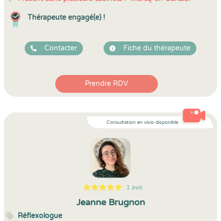
Thérapeute engagé(e) !
Contacter
Fiche du thérapeute
Prendre RDV
Consultation en visio disponible
1 avis
5
1
5
1
Jeanne Brugnon
Réflexologue