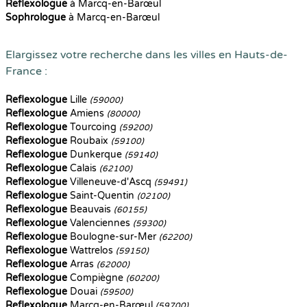
Reflexologue
à Marcq-en-Barœul
Sophrologue
à Marcq-en-Barœul
Elargissez votre recherche dans les villes en Hauts-de-
France :
Reflexologue
Lille
(59000)
Reflexologue
Amiens
(80000)
Reflexologue
Tourcoing
(59200)
Reflexologue
Roubaix
(59100)
Reflexologue
Dunkerque
(59140)
Reflexologue
Calais
(62100)
Reflexologue
Villeneuve-d'Ascq
(59491)
Reflexologue
Saint-Quentin
(02100)
Reflexologue
Beauvais
(60155)
Reflexologue
Valenciennes
(59300)
Reflexologue
Boulogne-sur-Mer
(62200)
Reflexologue
Wattrelos
(59150)
Reflexologue
Arras
(62000)
Reflexologue
Compiègne
(60200)
Reflexologue
Douai
(59500)
Reflexologue
Marcq-en-Barœul
(59700)