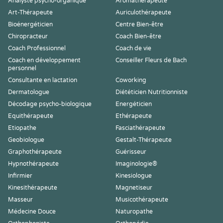
Analyste psycho-organique
Aromathérapeute
Art-Thérapeute
Auriculothérapeute
Bioénergéticien
Centre Bien-être
Chiropracteur
Coach Bien-être
Coach Professionnel
Coach de vie
Coach en développement
Conseiller Fleurs de Bach
personnel
Consultante en lactation
Coworking
Dermatologue
Diététicien Nutritionniste
Décodage psycho-biologique
Energéticien
Equithérapeute
Ethérapeute
Etiopathe
Fasciathérapeute
Geobiologue
Gestalt-Thérapeute
Graphothérapeute
Guérisseur
Hypnothérapeute
Imaginologie®
Infirmier
Kinesiologue
Kinesithérapeute
Magnetiseur
Masseur
Musicothérapeute
Médecine Douce
Naturopathe