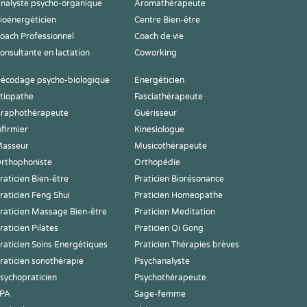
nalyste psycho-organique
Aromathérapeute
ioénergéticien
Centre Bien-être
oach Professionnel
Coach de vie
onsultante en lactation
Coworking
écodage psycho-biologique
Energéticien
tiopathe
Fasciathérapeute
raphothérapeute
Guérisseur
nfirmier
Kinesiologue
asseur
Musicothérapeute
rthophoniste
Orthopédie
raticien Bien-être
Praticien Biorésonance
raticien Feng Shui
Praticien Homeopathe
raticien Massage Bien-être
Praticien Meditation
raticien Pilates
Praticien Qi Gong
raticien Soins Energétiques
Praticien Thérapies brèves
raticien sonothérapie
Psychanalyste
sychopraticien
Psychothérapeute
PA
Sage-femme