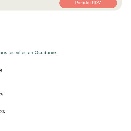
Prendre RDV
ns les villes en Occitanie :
)
0)
00)