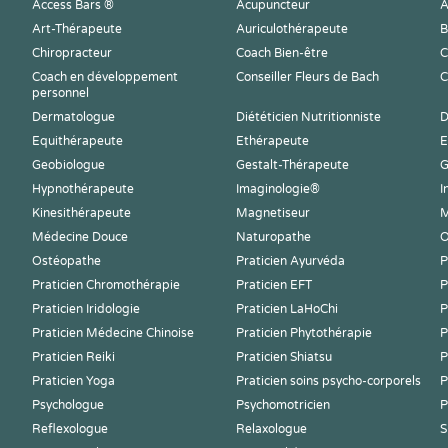
Access Bars ®
Acupuncteur
A
Art-Thérapeute
Auriculothérapeute
B
Chiropracteur
Coach Bien-être
C
Coach en développement
Conseiller Fleurs de Bach
C
personnel
Dermatologue
Diététicien Nutritionniste
D
Equithérapeute
Ethérapeute
E
Geobiologue
Gestalt-Thérapeute
G
Hypnothérapeute
Imaginologie®
I
Kinesithérapeute
Magnetiseur
M
Médecine Douce
Naturopathe
O
Ostéopathe
Praticien Ayurvéda
P
Praticien Chromothérapie
Praticien EFT
P
Praticien Iridologie
Praticien LaHoChi
P
Praticien Médecine Chinoise
Praticien Phytothérapie
P
Praticien Reiki
Praticien Shiatsu
P
Praticien Yoga
Praticien soins psycho-corporels
P
Psychologue
Psychomotricien
P
Reflexologue
Relaxologue
S