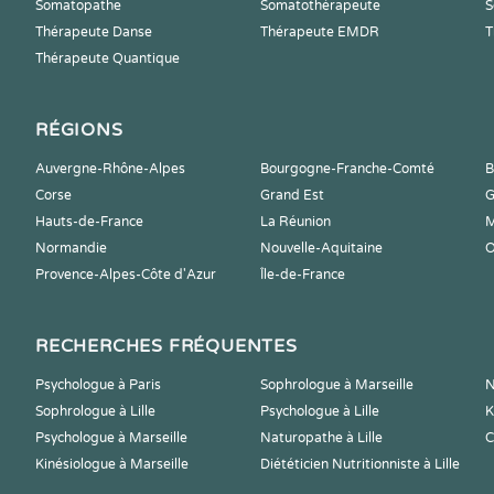
Somatopathe
Somatothérapeute
S
Thérapeute Danse
Thérapeute EMDR
T
Thérapeute Quantique
RÉGIONS
Auvergne-Rhône-Alpes
Bourgogne-Franche-Comté
B
Corse
Grand Est
G
Hauts-de-France
La Réunion
M
Normandie
Nouvelle-Aquitaine
O
Provence-Alpes-Côte d'Azur
Île-de-France
RECHERCHES FRÉQUENTES
Psychologue à Paris
Sophrologue à Marseille
N
Sophrologue à Lille
Psychologue à Lille
K
Psychologue à Marseille
Naturopathe à Lille
C
Kinésiologue à Marseille
Diététicien Nutritionniste à Lille