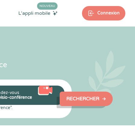
NOUVEAU
L'appli mobile
Connexion
ce
dez-vous
visio-conférence
RECHERCHER
rence".