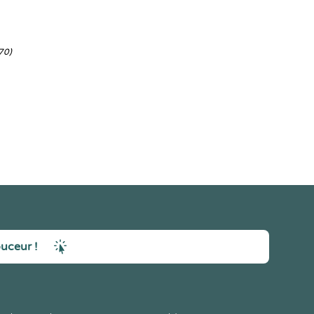
70)
ouceur !