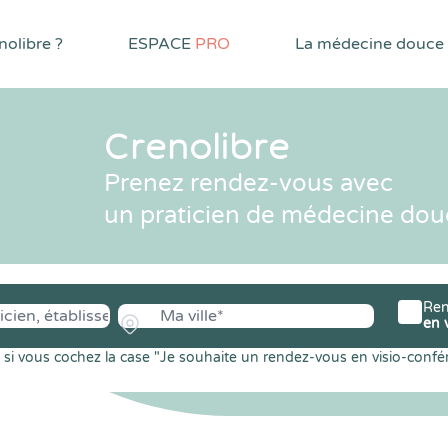
olibre ?
ESPACE
PRO
La médecine douce
Crenolibre
Prenez rendez-vous avec
un praticien de médecine dou
Ren
en 
si vous cochez la case "Je souhaite un rendez-vous en visio-confé