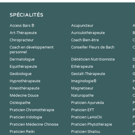
SPÉCIALITÉS
Access Bars ®
Acupuncteur
A
Art-Thérapeute
Auriculothérapeute
B
Chiropracteur
Coach Bien-être
C
Coach en développement
Conseiller Fleurs de Bach
C
personnel
Dermatologue
Diététicien Nutritionniste
D
Equithérapeute
Ethérapeute
E
Geobiologue
Gestalt-Thérapeute
G
Hypnothérapeute
Imaginologie®
I
Kinesithérapeute
Magnetiseur
M
Médecine Douce
Naturopathe
O
Ostéopathe
Praticien Ayurvéda
P
Praticien Chromothérapie
Praticien EFT
P
Praticien Iridologie
Praticien LaHoChi
P
Praticien Médecine Chinoise
Praticien Phytothérapie
P
Praticien Reiki
Praticien Shiatsu
P