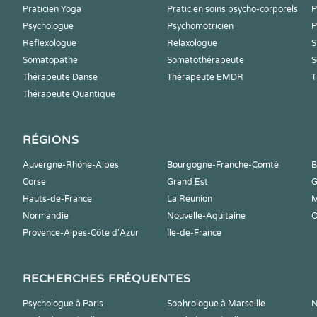
Praticien Yoga
Praticien soins psycho-corporels
P
Psychologue
Psychomotricien
P
Reflexologue
Relaxologue
S
Somatopathe
Somatothérapeute
S
Thérapeute Danse
Thérapeute EMDR
T
Thérapeute Quantique
RÉGIONS
Auvergne-Rhône-Alpes
Bourgogne-Franche-Comté
B
Corse
Grand Est
G
Hauts-de-France
La Réunion
M
Normandie
Nouvelle-Aquitaine
O
Provence-Alpes-Côte d'Azur
Île-de-France
RECHERCHES FRÉQUENTES
Psychologue à Paris
Sophrologue à Marseille
N