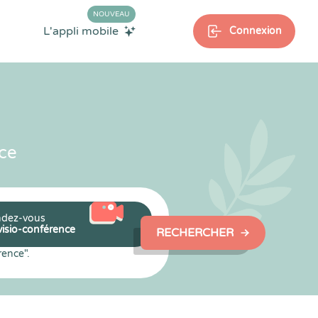
NOUVEAU
L'appli mobile
Connexion
ce
dez-vous
visio-conférence
RECHERCHER
rence".