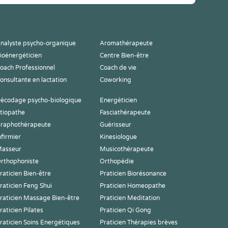
nalyste psycho-organique
Aromathérapeute
ioénergéticien
Centre Bien-être
oach Professionnel
Coach de vie
onsultante en lactation
Coworking
écodage psycho-biologique
Energéticien
tiopathe
Fasciathérapeute
raphothérapeute
Guérisseur
nfirmier
Kinesiologue
asseur
Musicothérapeute
rthophoniste
Orthopédie
raticien Bien-être
Praticien Biorésonance
raticien Feng Shui
Praticien Homeopathe
raticien Massage Bien-être
Praticien Meditation
raticien Pilates
Praticien Qi Gong
raticien Soins Energétiques
Praticien Thérapies brèves