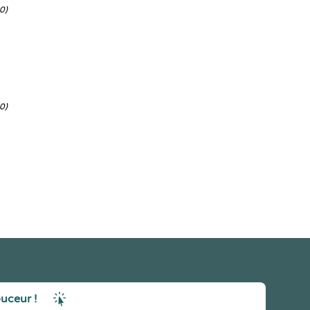
0)
0)
ouceur !