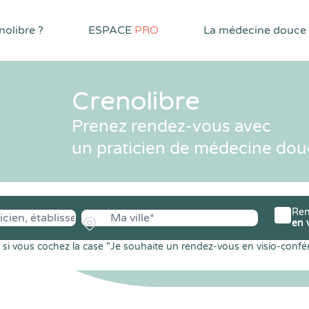
olibre ?
ESPACE
PRO
La médecine douce
Crenolibre
Prenez rendez-vous avec
un praticien de médecine dou
Ren
en 
si vous cochez la case "Je souhaite un rendez-vous en visio-confé