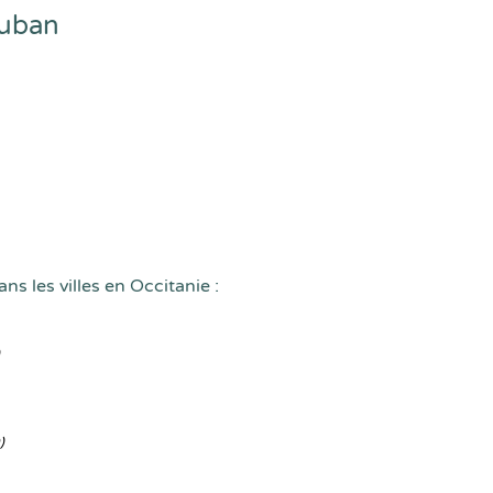
auban
ns les villes en Occitanie :
)