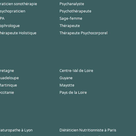
raticien sonothérapie
Psychanalyste
sychopraticien
Psychothérapeute
PA
Sage-femme
ophrologue
Thérapeute
hérapeute Holistique
Thérapeute Psychocorporel
retagne
Centre-Val de Loire
uadeloupe
Guyane
artinique
Mayotte
ccitanie
Pays de la Loire
aturopathe à Lyon
Diététicien Nutritionniste à Paris