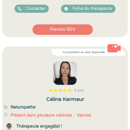
Contacter
Fiche du thérapeute
Prendre RDV
Consultation en visio disponible
9 avis
5
1
5
9
Céline Kermeur
Naturopathe
Présent dans plusieurs cabinets :
Vannes
Thérapeute engagé(e) !