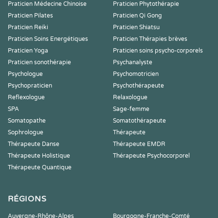
Praticien Médecine Chinoise
Praticien Phytothérapie
Praticien Pilates
Praticien Qi Gong
Praticien Reiki
Praticien Shiatsu
Praticien Soins Energétiques
Praticien Thérapies brèves
Praticien Yoga
Praticien soins psycho-corporels
Praticien sonothérapie
Psychanalyste
Psychologue
Psychomotricien
Psychopraticien
Psychothérapeute
Reflexologue
Relaxologue
SPA
Sage-femme
Somatopathe
Somatothérapeute
Sophrologue
Thérapeute
Thérapeute Danse
Thérapeute EMDR
Thérapeute Holistique
Thérapeute Psychocorporel
Thérapeute Quantique
RÉGIONS
Auvergne-Rhône-Alpes
Bourgogne-Franche-Comté