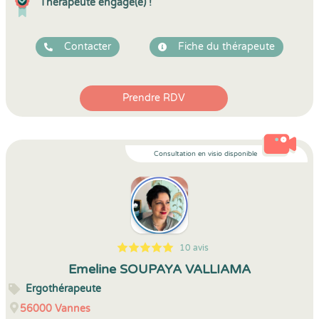
Thérapeute engagé(e) !
Contacter
Fiche du thérapeute
Prendre RDV
Consultation en visio disponible
10 avis
5
1
5
10
Emeline SOUPAYA VALLIAMA
Ergothérapeute
56000
Vannes