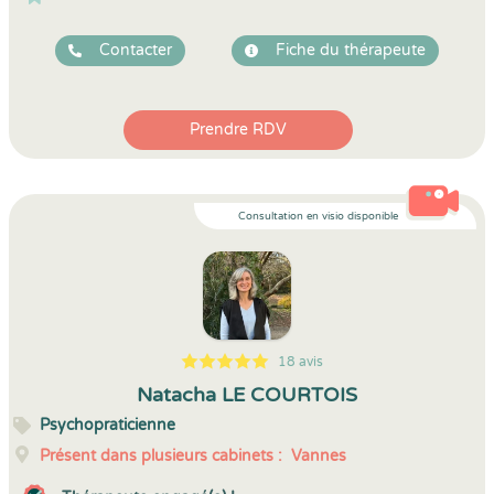
Contacter
Fiche du thérapeute
Prendre RDV
Consultation en visio disponible
18 avis
5
1
5
18
Natacha LE COURTOIS
Psychopraticienne
Présent dans plusieurs cabinets :
Vannes