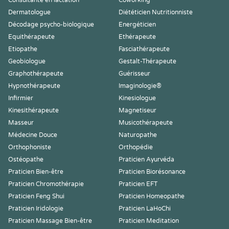
Consultante en lactation
Coworking
Dermatologue
Diététicien Nutritionniste
Décodage psycho-biologique
Energéticien
Equithérapeute
Ethérapeute
Etiopathe
Fasciathérapeute
Geobiologue
Gestalt-Thérapeute
Graphothérapeute
Guérisseur
Hypnothérapeute
Imaginologie®
Infirmier
Kinesiologue
Kinesithérapeute
Magnetiseur
Masseur
Musicothérapeute
Médecine Douce
Naturopathe
Orthophoniste
Orthopédie
Ostéopathe
Praticien Ayurvéda
Praticien Bien-être
Praticien Biorésonance
Praticien Chromothérapie
Praticien EFT
Praticien Feng Shui
Praticien Homeopathe
Praticien Iridologie
Praticien LaHoChi
Praticien Massage Bien-être
Praticien Meditation