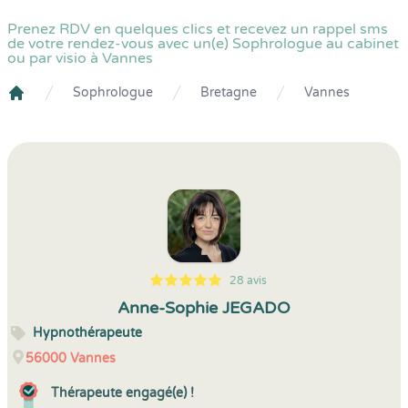
Prenez RDV en quelques clics et recevez un rappel sms
de votre rendez-vous avec un(e) Sophrologue au cabinet
ou par visio à Vannes
Sophrologue
Bretagne
Vannes
Crenolibre
28 avis
5
1
5
28
Anne-Sophie JEGADO
Hypnothérapeute
56000
Vannes
Thérapeute engagé(e) !