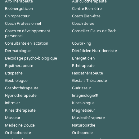
Art-Thérapeute
Auriculothérapeute
Bioénergéticien
Centre Bien-être
Chiropracteur
Coach Bien-être
Coach Professionnel
Coach de vie
Coach en développement
Conseiller Fleurs de Bach
personnel
Consultante en lactation
Coworking
Dermatologue
Diététicien Nutritionniste
Décodage psycho-biologique
Energéticien
Equithérapeute
Ethérapeute
Etiopathe
Fasciathérapeute
Geobiologue
Gestalt-Thérapeute
Graphothérapeute
Guérisseur
Hypnothérapeute
Imaginologie®
Infirmier
Kinesiologue
Kinesithérapeute
Magnetiseur
Masseur
Musicothérapeute
Médecine Douce
Naturopathe
Orthophoniste
Orthopédie