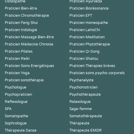
Ostéopathe
Praticien Ayurvéda
Praticien Bien-être
Praticien Biorésonance
Praticien Chromothérapie
Praticien EFT
Praticien Feng Shui
Praticien Homeopathe
Praticien Iridologie
Praticien LaHoChi
Praticien Massage Bien-être
Praticien Meditation
Praticien Médecine Chinoise
Praticien Phytothérapie
Praticien Pilates
Praticien Qi Gong
Praticien Reiki
Praticien Shiatsu
Praticien Soins Energétiques
Praticien Thérapies brèves
Praticien Yoga
Praticien soins psycho-corporels
Praticien sonothérapie
Psychanalyste
Psychologue
Psychomotricien
Psychopraticien
Psychothérapeute
Reflexologue
Relaxologue
SPA
Sage-femme
Somatopathe
Somatothérapeute
Sophrologue
Thérapeute
Thérapeute Danse
Thérapeute EMDR