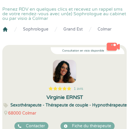
Prenez RDV en quelques clics et recevez un rappel sms
de votre rendez-vous avec un(e) Sophrologue au cabinet
ou par visio à Colmar
Sophrologue
Grand Est
Colmar
Crenolibre
Consultation en visio disponible
1 avis
5
1
5
1
Virginie ERNST
Sexothérapeute - Thérapeute de couple - Hypnothérapeute
68000
Colmar
Contacter
Fiche du thérapeute