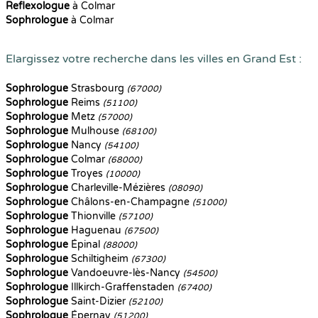
Reflexologue
à Colmar
Sophrologue
à Colmar
Elargissez votre recherche dans les villes en Grand Est :
Sophrologue
Strasbourg
(67000)
Sophrologue
Reims
(51100)
Sophrologue
Metz
(57000)
Sophrologue
Mulhouse
(68100)
Sophrologue
Nancy
(54100)
Sophrologue
Colmar
(68000)
Sophrologue
Troyes
(10000)
Sophrologue
Charleville-Mézières
(08090)
Sophrologue
Châlons-en-Champagne
(51000)
Sophrologue
Thionville
(57100)
Sophrologue
Haguenau
(67500)
Sophrologue
Épinal
(88000)
Sophrologue
Schiltigheim
(67300)
Sophrologue
Vandoeuvre-lès-Nancy
(54500)
Sophrologue
Illkirch-Graffenstaden
(67400)
Sophrologue
Saint-Dizier
(52100)
Sophrologue
Épernay
(51200)