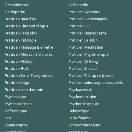
Orthophoniste
Orthopédie
Ostéopathe
Praticien Ayurvéda
Praticien Bien-être
Praticien Biorésonance
Praticien Chromothérapie
Praticien EFT
Praticien Feng Shui
Praticien Homeopathe
Praticien Iridologie
Praticien LaHoChi
Praticien Massage Bien-être
Praticien Meditation
Praticien Médecine Chinoise
Praticien Phytothérapie
Praticien Pilates
Praticien Qi Gong
Praticien Reiki
Praticien Shiatsu
Praticien Soins Energétiques
Praticien Thérapies brèves
Praticien Yoga
Praticien soins psycho-corporels
Praticien sonothérapie
Psychanalyste
Psychologue
Psychomotricien
Psychopraticien
Psychothérapeute
Reflexologue
Relaxologue
SPA
Sage-femme
Somatopathe
Somatothérapeute