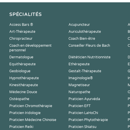
SPÉCIALITÉS
Access Bars ®
Acupuncteur
A
Art-Thérapeute
Auriculothérapeute
B
Chiropracteur
Coach Bien-être
C
Coach en développement
Conseiller Fleurs de Bach
C
personnel
Dermatologue
Diététicien Nutritionniste
D
Equithérapeute
Ethérapeute
E
Geobiologue
Gestalt-Thérapeute
G
Hypnothérapeute
Imaginologie®
I
Kinesithérapeute
Magnetiseur
M
Médecine Douce
Naturopathe
O
Ostéopathe
Praticien Ayurvéda
P
Praticien Chromothérapie
Praticien EFT
P
Praticien Iridologie
Praticien LaHoChi
P
Praticien Médecine Chinoise
Praticien Phytothérapie
P
Praticien Reiki
Praticien Shiatsu
P