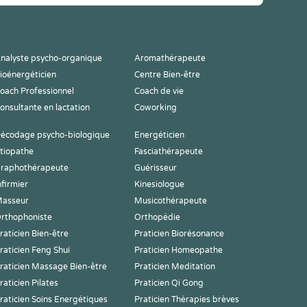
nalyste psycho-organique
Aromathérapeute
ioénergéticien
Centre Bien-être
oach Professionnel
Coach de vie
onsultante en lactation
Coworking
écodage psycho-biologique
Energéticien
tiopathe
Fasciathérapeute
raphothérapeute
Guérisseur
nfirmier
Kinesiologue
asseur
Musicothérapeute
rthophoniste
Orthopédie
raticien Bien-être
Praticien Biorésonance
raticien Feng Shui
Praticien Homeopathe
raticien Massage Bien-être
Praticien Meditation
raticien Pilates
Praticien Qi Gong
raticien Soins Energétiques
Praticien Thérapies brèves