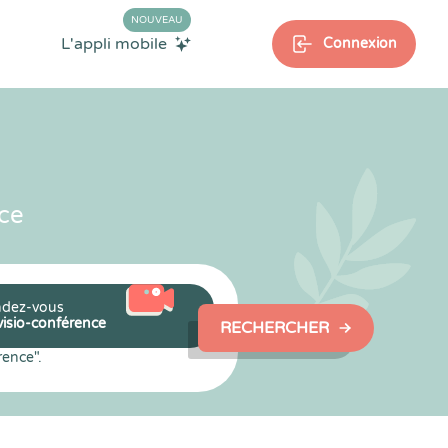
NOUVEAU
L'appli mobile
Connexion
ce
dez-vous
visio-conférence
RECHERCHER
rence".