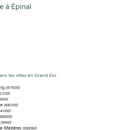
 à Épinal
ns les villes en Grand Est :
urg
(67000)
1100)
000)
se
(68100)
54100)
68000)
10000)
lle-Mézières
(08090)