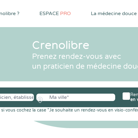
olibre ?
ESPACE
PRO
La médecine douce
Crenolibre
Prenez rendez-vous avec
un praticien de médecine dou
Ren
en 
si vous cochez la case "Je souhaite un rendez-vous en visio-confé