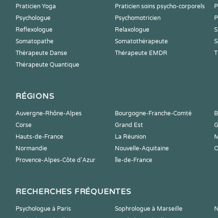
Praticien Yoga
Praticien soins psycho-corporels
P
Psychologue
Psychomotricien
P
Reflexologue
Relaxologue
S
Somatopathe
Somatothérapeute
S
Thérapeute Danse
Thérapeute EMDR
T
Thérapeute Quantique
RÉGIONS
Auvergne-Rhône-Alpes
Bourgogne-Franche-Comté
B
Corse
Grand Est
G
Hauts-de-France
La Réunion
M
Normandie
Nouvelle-Aquitaine
O
Provence-Alpes-Côte d'Azur
Île-de-France
RECHERCHES FRÉQUENTES
Psychologue à Paris
Sophrologue à Marseille
N