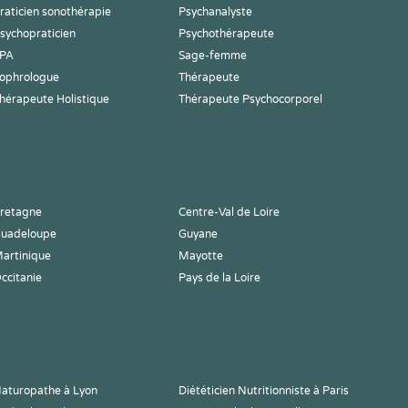
raticien sonothérapie
Psychanalyste
sychopraticien
Psychothérapeute
PA
Sage-femme
ophrologue
Thérapeute
hérapeute Holistique
Thérapeute Psychocorporel
retagne
Centre-Val de Loire
uadeloupe
Guyane
artinique
Mayotte
ccitanie
Pays de la Loire
aturopathe à Lyon
Diététicien Nutritionniste à Paris