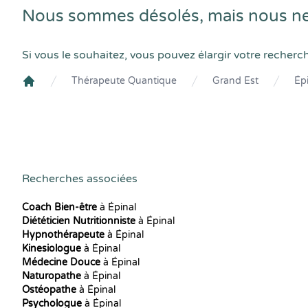
Nous sommes désolés, mais nous ne
Si vous le souhaitez, vous pouvez élargir votre recherc
Thérapeute Quantique
Grand Est
Ép
Crenolibre
Recherches associées
Coach Bien-être
à Épinal
Diététicien Nutritionniste
à Épinal
Hypnothérapeute
à Épinal
Kinesiologue
à Épinal
Médecine Douce
à Épinal
Naturopathe
à Épinal
Ostéopathe
à Épinal
Psychologue
à Épinal