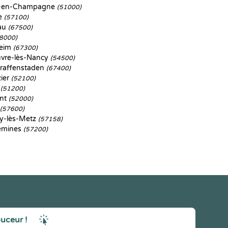
-en-Champagne
(51000)
le
(57100)
au
(67500)
8000)
heim
(67300)
vre-lès-Nancy
(54500)
Graffenstaden
(67400)
zier
(52100)
y
(51200)
nt
(52000)
(57600)
y-lès-Metz
(57158)
emines
(57200)
ouceur !