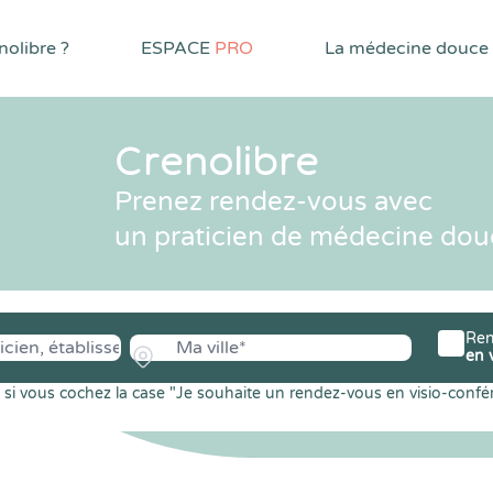
olibre ?
ESPACE
PRO
La médecine douce
Crenolibre
Prenez rendez-vous avec
un praticien de médecine dou
Ren
en 
si vous cochez la case "Je souhaite un rendez-vous en visio-confé