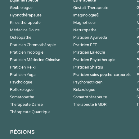
Equithérapeute
Ethérapeute
E
Geobiologue
Gestalt-Thérapeute
G
Hypnothérapeute
Imaginologie®
I
Kinesithérapeute
Magnetiseur
M
Médecine Douce
Naturopathe
O
Ostéopathe
Praticien Ayurvéda
P
Praticien Chromothérapie
Praticien EFT
P
Praticien Iridologie
Praticien LaHoChi
P
Praticien Médecine Chinoise
Praticien Phytothérapie
P
Praticien Reiki
Praticien Shiatsu
P
Praticien Yoga
Praticien soins psycho-corporels
P
Psychologue
Psychomotricien
P
Reflexologue
Relaxologue
S
Somatopathe
Somatothérapeute
S
Thérapeute Danse
Thérapeute EMDR
T
Thérapeute Quantique
RÉGIONS