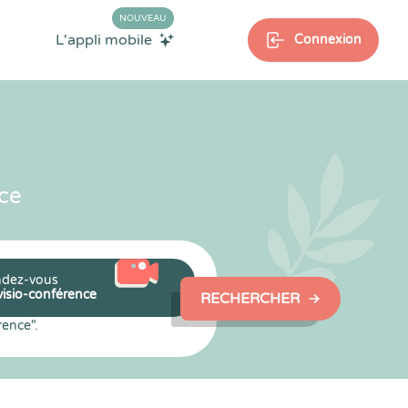
NOUVEAU
L'appli mobile
Connexion
ce
dez-vous
visio-conférence
RECHERCHER
rence".