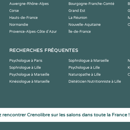
Auvergne-Rhône-Alpes
Bourgogne-Franche-Comté
B
Corse
Grand Est
G
Hauts-de-France
La Réunion
M
Normandie
Nouvelle-Aquitaine
O
Provence-Alpes-Côte d'Azur
Île-de-France
RECHERCHES FRÉQUENTES
Psychologue à Paris
Sophrologue à Marseille
N
Sophrologue à Lille
Psychologue à Lille
K
Psychologue à Marseille
Naturopathe à Lille
C
Kinésiologue à Marseille
Diététicien Nutritionniste à Lille
 rencontrer Crenolibre sur les salons dans toute la France !