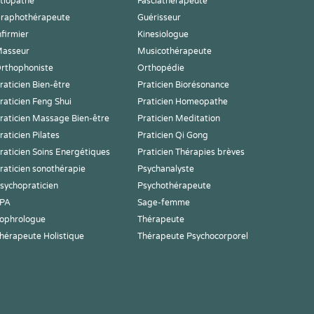
tiopathe
Fasciathérapeute
raphothérapeute
Guérisseur
nfirmier
Kinesiologue
asseur
Musicothérapeute
rthophoniste
Orthopédie
raticien Bien-être
Praticien Biorésonance
raticien Feng Shui
Praticien Homeopathe
raticien Massage Bien-être
Praticien Meditation
raticien Pilates
Praticien Qi Gong
raticien Soins Energétiques
Praticien Thérapies brèves
raticien sonothérapie
Psychanalyste
sychopraticien
Psychothérapeute
PA
Sage-femme
ophrologue
Thérapeute
hérapeute Holistique
Thérapeute Psychocorporel