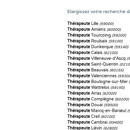
Elargissez votre recherche d
Thérapeute
Lille
(59000)
Thérapeute
Amiens
(80000)
Thérapeute
Tourcoing
(59200)
Thérapeute
Roubaix
(59100)
Thérapeute
Dunkerque
(59140)
Thérapeute
Calais
(62100)
Thérapeute
Villeneuve-d'Ascq
(
Thérapeute
Saint-Quentin
(0210
Thérapeute
Beauvais
(60155)
Thérapeute
Valenciennes
(59300
Thérapeute
Boulogne-sur-Mer
Thérapeute
Wattrelos
(59150)
Thérapeute
Arras
(62000)
Thérapeute
Compiègne
(60200)
Thérapeute
Douai
(59500)
Thérapeute
Marcq-en-Barœul
(
Thérapeute
Creil
(60100)
Thérapeute
Cambrai
(59400)
Thérapeute
Liévin
(62800)