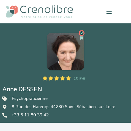
Open mai
18 avis
5
1
5
18
Anne DESSEN
Psychopraticienne
8 Rue des Harengs 44230 Saint-Sébastien-sur-Loire
+33 6 11 80 39 42