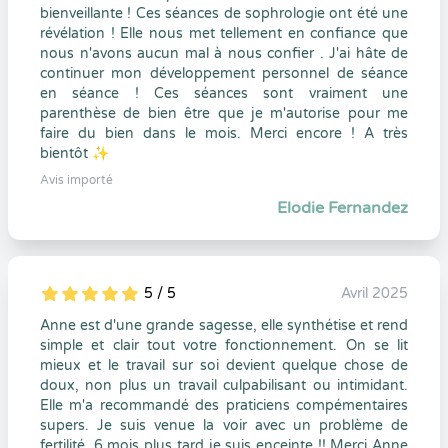
bienveillante ! Ces séances de sophrologie ont été une
révélation ! Elle nous met tellement en confiance que
nous n'avons aucun mal à nous confier . J'ai hâte de
continuer mon développement personnel de séance
en séance ! Ces séances sont vraiment une
parenthèse de bien être que je m'autorise pour me
faire du bien dans le mois. Merci encore ! A très
bientôt ✨
Avis importé
Elodie Fernandez
5 / 5
Avril 2025
5
1
5
0
Anne est d'une grande sagesse, elle synthétise et rend
simple et clair tout votre fonctionnement. On se lit
mieux et le travail sur soi devient quelque chose de
doux, non plus un travail culpabilisant ou intimidant.
Elle m'a recommandé des praticiens compémentaires
supers. Je suis venue la voir avec un problème de
fertilité, 6 mois plus tard je suis enceinte !! Merci Anne