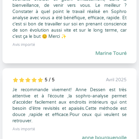
bienveillance, de venir vers vous. Le meilleur ?
Constater à quel point le travail réalisé en Sophro
analyse avec vous a été bénéfique, efficace, rapide. Et
c'est si bon de travailler sur soi en prenant conscience
de son évolution aussi vite et sur le long terme, car
c'est ça le but 😊 Merci ✨
Avis importé
Marine Touré
5 / 5
Avril 2025
5
1
5
0
Je recommande vivement! Anne Dessen est très
attentive et à l'écoute ,la sophro-analyse permet
d'accéder facilement aux endroits intérieurs qui ont
besoin d'être revisités et apaisés.Cette méthode est
douce ,rapide et efficace.Pour ceux qui veulent se
retrouver.
Avis importé
anne bourguenolle