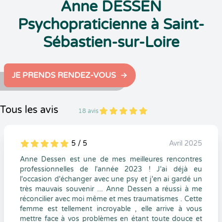
Anne DESSEN
Psychopraticienne à Saint-
Sébastien-sur-Loire
JE PRENDS RENDEZ-VOUS
Tous les avis
18 avis
5
1
5
18
5 / 5
Avril 2025
5
1
5
0
Anne Dessen est une de mes meilleures rencontres
professionnelles de l'année 2023 ! J'ai déjà eu
l'occasion d'échanger avec une psy et j'en ai gardé un
très mauvais souvenir ... Anne Dessen a réussi à me
réconcilier avec moi même et mes traumatismes . Cette
femme est tellement incroyable , elle arrive à vous
mettre face à vos problèmes en étant toute douce et