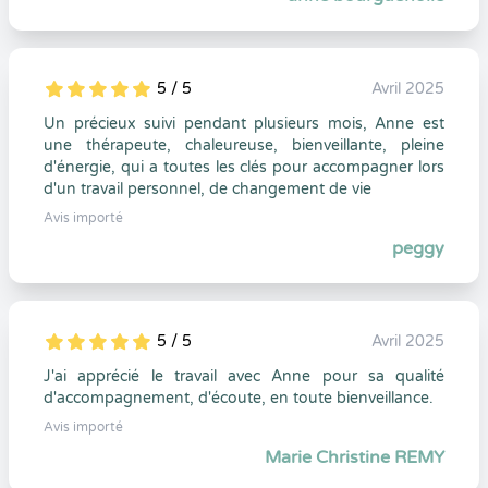
5 / 5
Avril 2025
5
1
5
0
Un précieux suivi pendant plusieurs mois, Anne est
une thérapeute, chaleureuse, bienveillante, pleine
d'énergie, qui a toutes les clés pour accompagner lors
d'un travail personnel, de changement de vie
Avis importé
peggy
5 / 5
Avril 2025
5
1
5
0
J'ai apprécié le travail avec Anne pour sa qualité
d'accompagnement, d'écoute, en toute bienveillance.
Avis importé
Marie Christine REMY