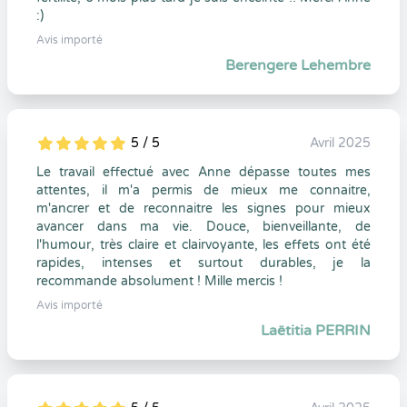
:)
Avis importé
Berengere Lehembre
5 / 5
Avril 2025
5
1
5
0
Le travail effectué avec Anne dépasse toutes mes
attentes, il m'a permis de mieux me connaitre,
m'ancrer et de reconnaitre les signes pour mieux
avancer dans ma vie. Douce, bienveillante, de
l'humour, très claire et clairvoyante, les effets ont été
rapides, intenses et surtout durables, je la
recommande absolument ! Mille mercis !
Avis importé
Laëtitia PERRIN