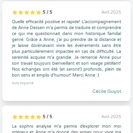
5 / 5
Avril 2025
5
1
5
0
Quelle efficacité positive et rapide! L'accompagnement
de Anne Dessen m'a permis de traduire et comprendre
ce qui me questionnait dans mon historique familial
genré. Grâce à Anne, j'ai pu prendre de la distance et
je laisse dorénavant vivre les événements sans être
plus particulièrement impactée en cas de difficulté. La
sereinité acquise m'a grandie. Je remercie Anne pour
son travail toujours bienveillant et son visage pétillant!
Nos échanges ont été (et seront!) profonds, plein de
bon sens et emplis d'humour! Merci Anne :)
Avis importé
Cécile Guyot
5 / 5
Avril 2025
5
1
5
0
La sophro analyse m’a permis d’explorer mon moi
intérieur et Anne m’a donné des armes pour vivre ma