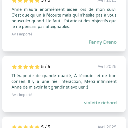
5 / 5
Avril 2025
5
1
5
0
Anne m'aura énormément aidée lors de mon suivi.
C'est quelqu'un à l'écoute mais qui n'hésite pas à vous
bousculer quand il le faut. J'ai atteint des objectifs que
je ne pensais pas atteignables.
Avis importé
Fanny Dreno
5 / 5
Avril 2025
5
1
5
0
Thérapeute de grande qualité, À l'écoute, et de bon
conseil, Il y a une réel interaction, Merci infiniment
Anne de m'avoir fait grandir et évoluer :)
Avis importé
violette richard
5 / 5
Avril 2025