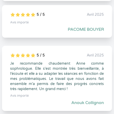
5 / 5
Avril 2025
5
1
5
0
Avis importé
PACOME BOUYER
5 / 5
Avril 2025
5
1
5
0
Je recommande chaudement Anne comme
sophrologue. Elle s'est montrée très bienveillante, à
l'écoute et elle a su adapter les séances en fonction de
mes problématiques. Le travail que nous avons fait
ensemble m'a permis de faire des progrès concrets
très rapidement. Un grand merci !
Avis importé
Anouk Collignon