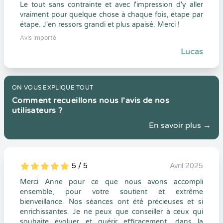
Le tout sans contrainte et avec l'impression d'y aller
vraiment pour quelque chose à chaque fois, étape par
étape. J'en ressors grandi et plus apaisé. Merci !
Avis importé
Lucas
ON VOUS EXPLIQUE TOUT
Comment recueillons nous l'avis de nos
utilisateurs ?
En savoir plus →
5 / 5
Avril 2025
5
1
5
0
Merci Anne pour ce que nous avons accompli
ensemble, pour votre soutient et extrême
bienveillance. Nos séances ont été précieuses et si
enrichissantes. Je ne peux que conseiller à ceux qui
souhaite évoluer et guérir efficacement, dans la