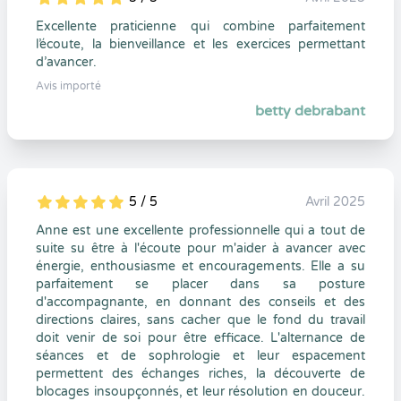
5
1
5
0
Excellente praticienne qui combine parfaitement
l’écoute, la bienveillance et les exercices permettant
d’avancer.
Avis importé
betty debrabant
5 / 5
Avril 2025
5
1
5
0
Anne est une excellente professionnelle qui a tout de
suite su être à l'écoute pour m'aider à avancer avec
énergie, enthousiasme et encouragements. Elle a su
parfaitement se placer dans sa posture
d'accompagnante, en donnant des conseils et des
directions claires, sans cacher que le fond du travail
doit venir de soi pour être efficace. L'alternance de
séances et de sophrologie et leur espacement
permettent des échanges riches, la découverte de
blocages insoupçonnés, et leur résolution en douceur.