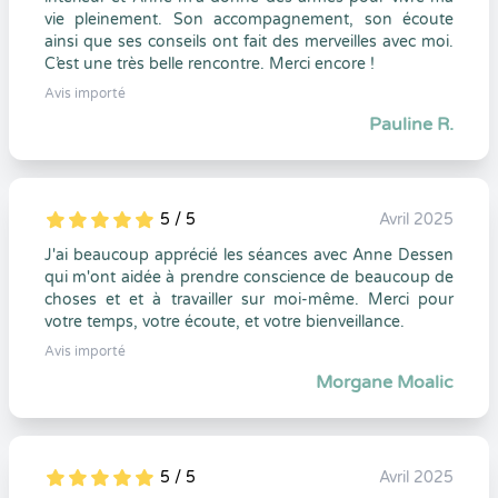
vie pleinement. Son accompagnement, son écoute
ainsi que ses conseils ont fait des merveilles avec moi.
C’est une très belle rencontre. Merci encore !
Avis importé
Pauline R.
5 / 5
Avril 2025
5
1
5
0
J'ai beaucoup apprécié les séances avec Anne Dessen
qui m'ont aidée à prendre conscience de beaucoup de
choses et et à travailler sur moi-même. Merci pour
votre temps, votre écoute, et votre bienveillance.
Avis importé
Morgane Moalic
5 / 5
Avril 2025
5
1
5
0