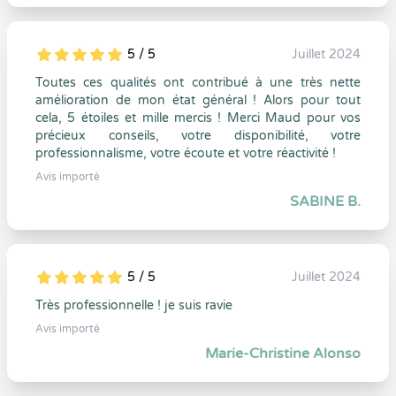
5 / 5
Juillet 2024
5
1
5
0
Toutes ces qualités ont contribué à une très nette
amélioration de mon état général ! Alors pour tout
cela, 5 étoiles et mille mercis ! Merci Maud pour vos
précieux conseils, votre disponibilité, votre
professionnalisme, votre écoute et votre réactivité !
Avis importé
SABINE B.
5 / 5
Juillet 2024
5
1
5
0
Très professionnelle ! je suis ravie
Avis importé
Marie-Christine Alonso