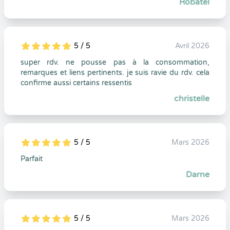
Robatel
5 / 5
Avril 2026
5
1
5
0
super rdv. ne pousse pas à la consommation,
remarques et liens pertinents. je suis ravie du rdv. cela
confirme aussi certains ressentis
christelle
5 / 5
Mars 2026
5
1
5
0
Parfait
Darne
5 / 5
Mars 2026
5
1
5
0