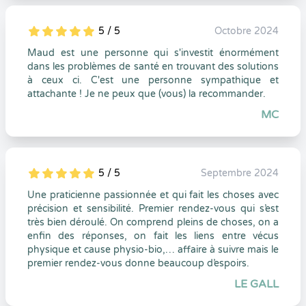
5 / 5
Octobre 2024
5
1
5
0
Maud est une personne qui s'investit énormément
dans les problèmes de santé en trouvant des solutions
à ceux ci. C'est une personne sympathique et
attachante ! Je ne peux que (vous) la recommander.
MC
5 / 5
Septembre 2024
5
1
5
0
Une praticienne passionnée et qui fait les choses avec
précision et sensibilité. Premier rendez-vous qui s’est
très bien déroulé. On comprend pleins de choses, on a
enfin des réponses, on fait les liens entre vécus
physique et cause physio-bio,… affaire à suivre mais le
premier rendez-vous donne beaucoup d’espoirs.
LE GALL