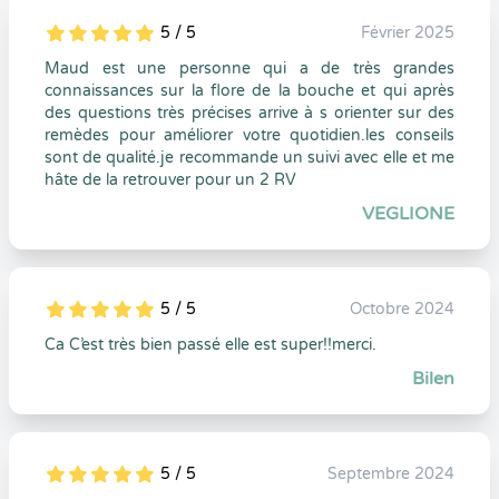
5 / 5
Février 2025
5
1
5
0
Maud est une personne qui a de très grandes
connaissances sur la flore de la bouche et qui après
des questions très précises arrive à s orienter sur des
remèdes pour améliorer votre quotidien.les conseils
sont de qualité.je recommande un suivi avec elle et me
hâte de la retrouver pour un 2 RV
VEGLIONE
5 / 5
Octobre 2024
5
1
5
0
Ca C’est très bien passé elle est super!!merci.
Bilen
5 / 5
Septembre 2024
5
1
5
0