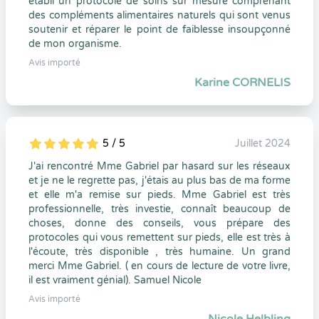
établi un protocole de soins sur mesure comprenant
des compléments alimentaires naturels qui sont venus
soutenir et réparer le point de faiblesse insoupçonné
de mon organisme.
Avis importé
Karine CORNELIS
5 / 5
Juillet 2024
5
1
5
0
J'ai rencontré Mme Gabriel par hasard sur les réseaux
et je ne le regrette pas, j'étais au plus bas de ma forme
et elle m'a remise sur pieds. Mme Gabriel est très
professionnelle, très investie, connaît beaucoup de
choses, donne des conseils, vous prépare des
protocoles qui vous remettent sur pieds, elle est très à
l'écoute, très disponible , très humaine. Un grand
merci Mme Gabriel. ( en cours de lecture de votre livre,
il est vraiment génial). Samuel Nicole
Avis importé