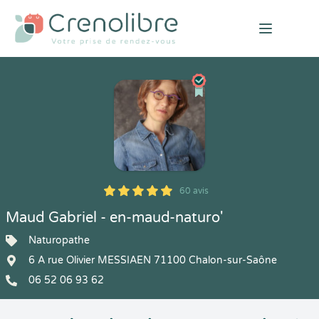
Open mai
60 avis
5
1
5
60
Maud Gabriel - en-maud-naturo'
Naturopathe
6 A rue Olivier MESSIAEN 71100 Chalon-sur-Saône
06 52 06 93 62