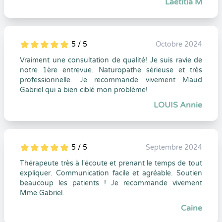
Laetitia M
5 / 5
Octobre 2024
5
1
5
0
Vraiment une consultation de qualité! Je suis ravie de
notre 1ère entrevue. Naturopathe sérieuse et très
professionnelle. Je recommande vivement Maud
Gabriel qui a bien ciblé mon problème!
LOUIS Annie
5 / 5
Septembre 2024
5
1
5
0
Thérapeute très à l'écoute et prenant le temps de tout
expliquer. Communication facile et agréable. Soutien
beaucoup les patients ! Je recommande vivement
Mme Gabriel.
Caine