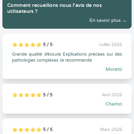
Comment recueillons nous l'avis de nos
utilisateurs ?
En savoir plus →
5 / 5
Juillet 2026
5
1
5
0
Grande qualité d’écoute Explications précises sur des
pathologies complexes Je recommande
Moretti
5 / 5
Avril 2026
5
1
5
0
Charlot
5 / 5
Mars 2026
5
1
5
0