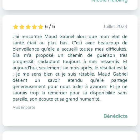
Nicole Helbling
5 / 5
Juillet 2024
5
1
5
0
J'ai rencontré Maud Gabriel alors que mon état de
santé était au plus bas. C'est avec beaucoup de
bienveillance qu'elle a accueilli toutes mes difficultés.
Ella m'a proposé un chemin de guérison très
progressif, s'adaptant toujours à mes ressentis. Et
aujourd'hui, seulement six mois après, le résultat est là
: je me sens bien et je suis rétablie. Maud Gabriel
détient un savoir étendu qu'elle partage
généreusement pour nous aider à avancer. Et je ne
saurais trop la remercier pour sa disponibilité sans
pareille, son écoute et sa grand humanité.
Avis importé
Bénédicte