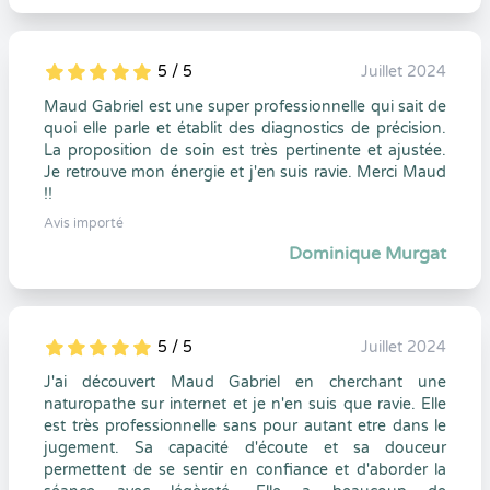
5 / 5
Juillet 2024
5
1
5
0
Maud Gabriel est une super professionnelle qui sait de
quoi elle parle et établit des diagnostics de précision.
La proposition de soin est très pertinente et ajustée.
Je retrouve mon énergie et j'en suis ravie. Merci Maud
!!
Avis importé
Dominique Murgat
5 / 5
Juillet 2024
5
1
5
0
J'ai découvert Maud Gabriel en cherchant une
naturopathe sur internet et je n'en suis que ravie. Elle
est très professionnelle sans pour autant etre dans le
jugement. Sa capacité d'écoute et sa douceur
permettent de se sentir en confiance et d'aborder la