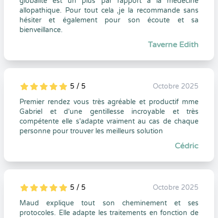
globalité est un plus par rapport à la médecine
allopathique. Pour tout cela ,je la recommande sans
hésiter et également pour son écoute et sa
bienveillance.
Taverne Edith
5 / 5
Octobre 2025
5
1
5
0
Premier rendez vous très agréable et productif mme
Gabriel et d'une gentillesse incroyable et très
compétente elle s'adapte vraiment au cas de chaque
personne pour trouver les meilleurs solution
Cédric
5 / 5
Octobre 2025
5
1
5
0
Maud explique tout son cheminement et ses
protocoles. Elle adapte les traitements en fonction de