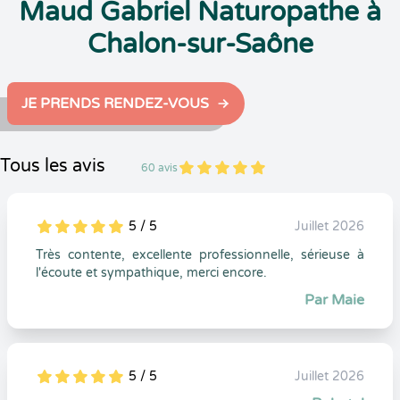
Maud Gabriel Naturopathe à
Chalon-sur-Saône
JE PRENDS RENDEZ-VOUS
Tous les avis
60 avis
5
1
5
60
5 / 5
Juillet 2026
5
1
5
0
Très contente, excellente professionnelle, sérieuse à
l'écoute et sympathique, merci encore.
Par Maie
5 / 5
Juillet 2026
5
1
5
0