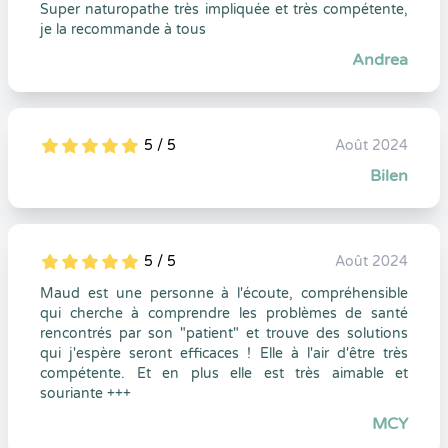
Super naturopathe très impliquée et très compétente,
je la recommande à tous
Andrea
5 / 5
Août 2024
5
1
5
0
Bilen
5 / 5
Août 2024
5
1
5
0
Maud est une personne à l'écoute, compréhensible
qui cherche à comprendre les problèmes de santé
rencontrés par son "patient" et trouve des solutions
qui j'espère seront efficaces ! Elle à l'air d'être très
compétente. Et en plus elle est très aimable et
souriante +++
MCY