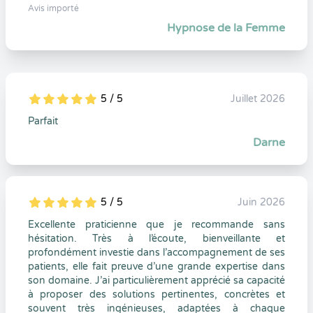
Avis importé
Hypnose de la Femme
5 / 5
Juillet 2026
5
1
5
0
Parfait
Darne
5 / 5
Juin 2026
5
1
5
0
Excellente praticienne que je recommande sans
hésitation. Très à l’écoute, bienveillante et
profondément investie dans l’accompagnement de ses
patients, elle fait preuve d’une grande expertise dans
son domaine. J’ai particulièrement apprécié sa capacité
à proposer des solutions pertinentes, concrètes et
souvent très ingénieuses, adaptées à chaque