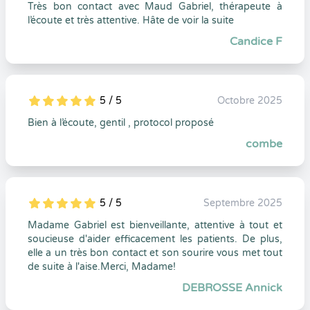
Très bon contact avec Maud Gabriel, thérapeute à
l’écoute et très attentive. Hâte de voir la suite
Candice F
5 / 5
Octobre 2025
5
1
5
0
Bien à l’écoute, gentil , protocol proposé
combe
5 / 5
Septembre 2025
5
1
5
0
Madame Gabriel est bienveillante, attentive à tout et
soucieuse d'aider efficacement les patients. De plus,
elle a un très bon contact et son sourire vous met tout
de suite à l'aise.Merci, Madame!
DEBROSSE Annick