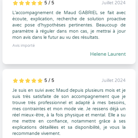
5 / 5
Juillet 2024
5
1
5
0
L'accompagnement de Maud GABRIEL se fait avec
écoute, explication, recherche de solution proactive
avec pose d'hypothèses pertinentes. Beaucoup de
paramètre à réguler dans mon cas, je mettrai à jour
mon avis dans le futur au vu des résultats.
Avis importé
Helene Laurent
5 / 5
Juillet 2024
5
1
5
0
Je suis en suivi avec Maud depuis plusieurs mois et je
suis très satisfaite de son accompagnement que je
trouve très professionnel et adapté à mes besoins,
mes contraintes et mon mode vie. Je ressens déjà un
réel mieux-être, à la fois physique et mental. Elle a su
me mettre en confiance, notamment grâce à ses
explications détaillées et sa disponibilité, je vous la
recommande vivement.