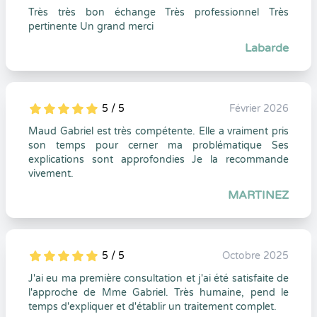
Très très bon échange Très professionnel Très
pertinente Un grand merci
Labarde
5 / 5
Février 2026
5
1
5
0
Maud Gabriel est très compétente. Elle a vraiment pris
son temps pour cerner ma problématique Ses
explications sont approfondies Je la recommande
vivement.
MARTINEZ
5 / 5
Octobre 2025
5
1
5
0
J'ai eu ma première consultation et j'ai été satisfaite de
l'approche de Mme Gabriel. Très humaine, pend le
temps d'expliquer et d'établir un traitement complet.