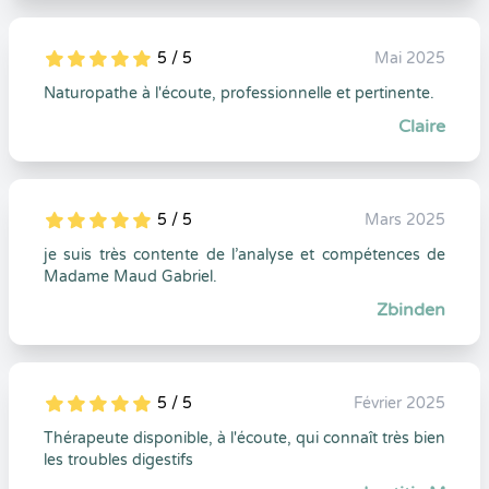
5 / 5
Mai 2025
5
1
5
0
Naturopathe à l'écoute, professionnelle et pertinente.
Claire
5 / 5
Mars 2025
5
1
5
0
je suis très contente de l’analyse et compétences de
Madame Maud Gabriel.
Zbinden
5 / 5
Février 2025
5
1
5
0
Thérapeute disponible, à l'écoute, qui connaît très bien
les troubles digestifs