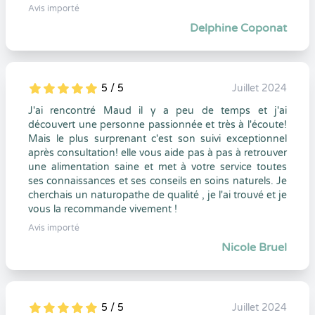
Avis importé
Delphine Coponat
5 / 5
Juillet 2024
5
1
5
0
J'ai rencontré Maud il y a peu de temps et j'ai
découvert une personne passionnée et très à l'écoute!
Mais le plus surprenant c'est son suivi exceptionnel
après consultation! elle vous aide pas à pas à retrouver
une alimentation saine et met à votre service toutes
ses connaissances et ses conseils en soins naturels. Je
cherchais un naturopathe de qualité , je l'ai trouvé et je
vous la recommande vivement !
Avis importé
Nicole Bruel
5 / 5
Juillet 2024
5
1
5
0