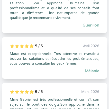
situation. Son approche humaine, son
professionnalisme et la qualité de ses conseils font
toute la différence. Une naturopathe de grande
qualité que je recommande vivement.
Guerillon
5 / 5
Avril 2026
5
1
5
0
Maud est exceptionnelle. Très attentive et investie à
trouver les solutions et résoudre les problématiques,
vous pouvez la consulter les yeux fermés !
Mélanie
5 / 5
Mars 2026
5
1
5
0
Mme Gabriel est très professionnelle et connaît son
sujet sur le bout des doigts.Son approche dans la