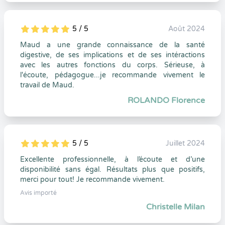
5 / 5
Août 2024
5
1
5
0
Maud a une grande connaissance de la santé
digestive, de ses implications et de ses intéractions
avec les autres fonctions du corps. Sérieuse, à
l'écoute, pédagogue...je recommande vivement le
travail de Maud.
ROLANDO Florence
5 / 5
Juillet 2024
5
1
5
0
Excellente professionnelle, à l’écoute et d’une
disponibilité sans égal. Résultats plus que positifs,
merci pour tout! Je recommande vivement.
Avis importé
Christelle Milan