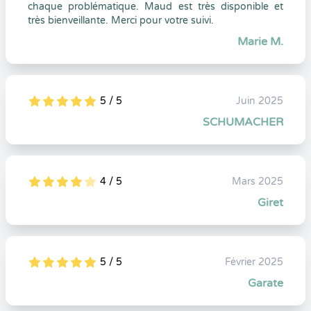
chaque problématique. Maud est très disponible et
très bienveillante. Merci pour votre suivi.
Marie M.
5 / 5
Juin 2025
5
1
5
0
SCHUMACHER
4 / 5
Mars 2025
5
1
4
0
Giret
5 / 5
Février 2025
5
1
5
0
Garate