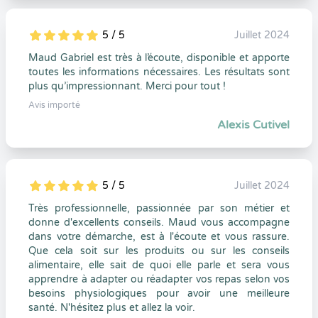
5 / 5
Juillet 2024
5
1
5
0
Maud Gabriel est très à l’écoute, disponible et apporte
toutes les informations nécessaires. Les résultats sont
plus qu’impressionnant. Merci pour tout !
Avis importé
Alexis Cutivel
5 / 5
Juillet 2024
5
1
5
0
Très professionnelle, passionnée par son métier et
donne d'excellents conseils. Maud vous accompagne
dans votre démarche, est à l'écoute et vous rassure.
Que cela soit sur les produits ou sur les conseils
alimentaire, elle sait de quoi elle parle et sera vous
apprendre à adapter ou réadapter vos repas selon vos
besoins physiologiques pour avoir une meilleure
santé. N'hésitez plus et allez la voir.