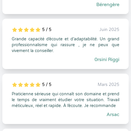
Bérengère
5 / 5
Juin 2025
5
1
5
0
Grande capacité d’écoute et d’adaptabilité. Un grand
professionnalisme qui rassure , je ne peux que
vivement la conseiller.
0rsini Riggi
5 / 5
Mars 2025
5
1
5
0
Praticienne sérieuse qui connaît son domaine et prend
le temps de vraiment étudier votre situation. Travail
méticuleux, réel et rapide. À l’écoute. Je recommande
Arsac