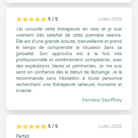
5 / 5
Juillet 2026
5
1
5
0
J’ai consulté cette thérapeute en visio et je suis
vraiment très satisfait de cette première séance.
Elle est d’une grande écoute, bienveillante et prend
le temps de comprendre la situation dans sa
globalité. Son approche est à la fois très
professionnelle et extrêmement compétente, avec
des explications claires et pertinentes. Je me suis
senti en confiance dès le début de l’échange. Je la
recommande sans hésitation à toute personne
recherchant une thérapeute sérieuse, humaine et
investie.
Ferreira Geoffroy
5 / 5
Juillet 2026
5
1
5
0
Parfait