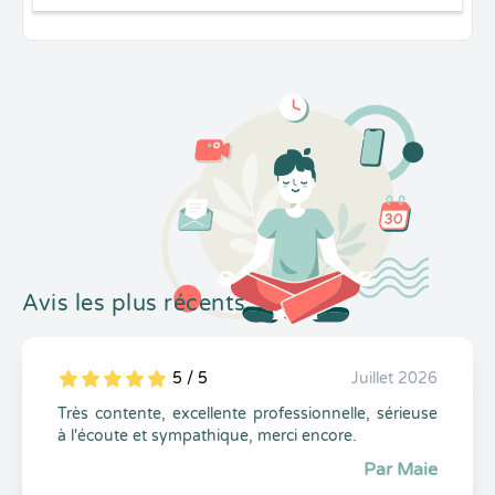
Avis les plus récents
5 / 5
Juillet 2026
5
1
5
0
Très contente, excellente professionnelle, sérieuse
à l'écoute et sympathique, merci encore.
Par Maie