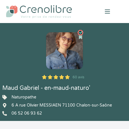
Open mai
60 avis
5
1
5
60
Maud Gabriel - en-maud-naturo'
Naturopathe
6 A rue Olivier MESSIAEN 71100 Chalon-sur-Saône
06 52 06 93 62