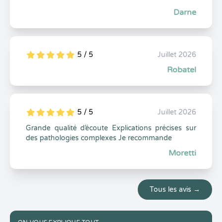
Darne
5 / 5
Juillet 2026
5
1
5
0
Robatel
5 / 5
Juillet 2026
5
1
5
0
Grande qualité d’écoute Explications précises sur
des pathologies complexes Je recommande
Moretti
Tous les avis →