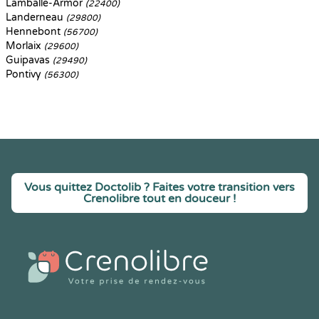
Lamballe-Armor
(22400)
Landerneau
(29800)
Hennebont
(56700)
Morlaix
(29600)
Guipavas
(29490)
Pontivy
(56300)
Vous quittez Doctolib ? Faites votre transition vers
Crenolibre tout en douceur !