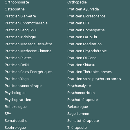
Orthophoniste
Orthopédie
Ostéopathe
Praticien Ayurvéda
Praticien Bien-être
Praticien Biorésonance
Praticien Chromothérapie
Praticien EFT
Praticien Feng Shui
Praticien Homeopathe
Praticien Iridologie
Praticien LaHoChi
Praticien Massage Bien-être
Praticien Meditation
Praticien Médecine Chinoise
Praticien Phytothérapie
Praticien Pilates
Praticien Qi Gong
Praticien Reiki
Praticien Shiatsu
Praticien Soins Energétiques
Praticien Thérapies brèves
Praticien Yoga
Praticien soins psycho-corporels
Praticien sonothérapie
Psychanalyste
Psychologue
Psychomotricien
Psychopraticien
Psychothérapeute
Reflexologue
Relaxologue
SPA
Sage-femme
Somatopathe
Somatothérapeute
Sophrologue
Thérapeute