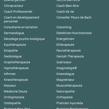
Bioénergéticien
Centre Bien-être
Chiropracteur
Coach Bien-être
Coach Professionnel
Coach de vie
Coach en développement
Conseiller Fleurs de Bach
personnel
Consultante en lactation
Coworking
Dermatologue
Diététicien Nutritionniste
Décodage psycho-biologique
Energéticien
Equithérapeute
Ethérapeute
Etiopathe
Fasciathérapeute
Geobiologue
Gestalt-Thérapeute
Graphothérapeute
Guérisseur
Hypnothérapeute
Imaginologie®
Infirmier
Kinesiologue
Kinesithérapeute
Magnetiseur
Masseur
Musicothérapeute
Médecine Douce
Naturopathe
Orthophoniste
Orthopédie
Ostéopathe
Praticien Ayurvéda