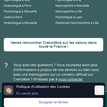
Sophrologue à Lille
Psychologue à Lille
Kinésiologue à Paris
Naturopathe à Marseille
Psychologue à Marseille
Naturopathe à Lille
Coach à Paris
Psychologue à Lyon
Kinésiologue à Marseille
Diététicien Nutritionniste à Lille
Venez rencontrer Crenolibre sur les salons dans
toute la France !
Vous avez des questions ? Vous souhaitez avoir plus
d'informations à propos de nos services ou bien vous
avez une interrogation sur un contenu diffusé sur
Crenolibre ? N'hésitez pas à
nous contacter
.
Politique d'utilisation des Cookies
Ferme
En savoir plus
Copyright © 2022
Crenolibre
, tous
Mentions
|
CGV
|
RGPD
Accepter et fermer
droits réservés.
Légales