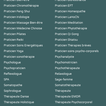
Praticien Bien-être
Praticien Biorésonance
Praticien Chromothérapie
Praticien EFT
Praticien Feng Shui
Praticien Homeopathe
Praticien Iridologie
Praticien LaHoChi
Praticien Massage Bien-être
Praticien Meditation
Praticien Médecine Chinoise
Praticien Phytothérapie
Praticien Pilates
Praticien Qi Gong
Praticien Reiki
Praticien Shiatsu
Praticien Soins Energétiques
Praticien Thérapies brèves
Praticien Yoga
Praticien soins psycho-corporels
Praticien sonothérapie
Psychanalyste
Psychologue
Psychomotricien
Psychopraticien
Psychothérapeute
Reflexologue
Relaxologue
SPA
Sage-femme
Somatopathe
Somatothérapeute
Sophrologue
Thérapeute
Thérapeute Danse
Thérapeute EMDR
Thérapeute Holistique
Thérapeute Psychocorporel