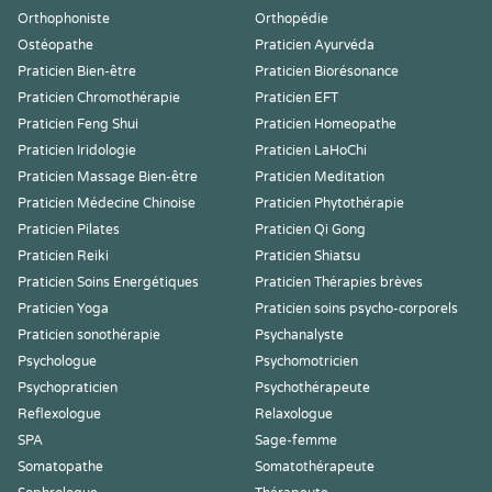
Orthophoniste
Orthopédie
Ostéopathe
Praticien Ayurvéda
Praticien Bien-être
Praticien Biorésonance
Praticien Chromothérapie
Praticien EFT
Praticien Feng Shui
Praticien Homeopathe
Praticien Iridologie
Praticien LaHoChi
Praticien Massage Bien-être
Praticien Meditation
Praticien Médecine Chinoise
Praticien Phytothérapie
Praticien Pilates
Praticien Qi Gong
Praticien Reiki
Praticien Shiatsu
Praticien Soins Energétiques
Praticien Thérapies brèves
Praticien Yoga
Praticien soins psycho-corporels
Praticien sonothérapie
Psychanalyste
Psychologue
Psychomotricien
Psychopraticien
Psychothérapeute
Reflexologue
Relaxologue
SPA
Sage-femme
Somatopathe
Somatothérapeute