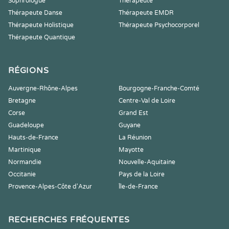
Sophrologue
Thérapeute
Thérapeute Danse
Thérapeute EMDR
Thérapeute Holistique
Thérapeute Psychocorporel
Thérapeute Quantique
RÉGIONS
Auvergne-Rhône-Alpes
Bourgogne-Franche-Comté
Bretagne
Centre-Val de Loire
Corse
Grand Est
Guadeloupe
Guyane
Hauts-de-France
La Réunion
Martinique
Mayotte
Normandie
Nouvelle-Aquitaine
Occitanie
Pays de la Loire
Provence-Alpes-Côte d'Azur
Île-de-France
RECHERCHES FRÉQUENTES