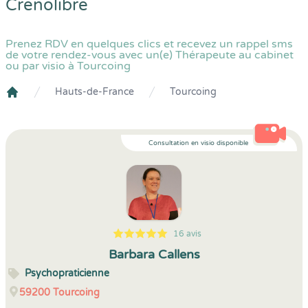
Crenolibre
Prenez RDV en quelques clics et recevez un rappel sms
de votre rendez-vous avec un(e) Thérapeute au cabinet
ou par visio à Tourcoing
Hauts-de-France
Tourcoing
Crenolibre
Consultation en visio disponible
16 avis
5
1
5
16
Barbara Callens
Psychopraticienne
59200
Tourcoing