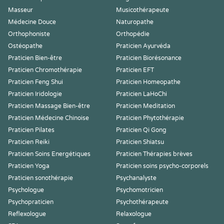
Masseur
Musicothérapeute
Médecine Douce
Naturopathe
Orthophoniste
Orthopédie
Ostéopathe
Praticien Ayurvéda
Praticien Bien-être
Praticien Biorésonance
Praticien Chromothérapie
Praticien EFT
Praticien Feng Shui
Praticien Homeopathe
Praticien Iridologie
Praticien LaHoChi
Praticien Massage Bien-être
Praticien Meditation
Praticien Médecine Chinoise
Praticien Phytothérapie
Praticien Pilates
Praticien Qi Gong
Praticien Reiki
Praticien Shiatsu
Praticien Soins Energétiques
Praticien Thérapies brèves
Praticien Yoga
Praticien soins psycho-corporels
Praticien sonothérapie
Psychanalyste
Psychologue
Psychomotricien
Psychopraticien
Psychothérapeute
Reflexologue
Relaxologue