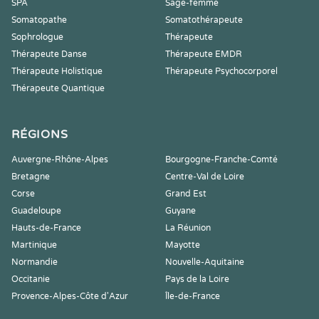
SPA
Sage-femme
Somatopathe
Somatothérapeute
Sophrologue
Thérapeute
Thérapeute Danse
Thérapeute EMDR
Thérapeute Holistique
Thérapeute Psychocorporel
Thérapeute Quantique
RÉGIONS
Auvergne-Rhône-Alpes
Bourgogne-Franche-Comté
Bretagne
Centre-Val de Loire
Corse
Grand Est
Guadeloupe
Guyane
Hauts-de-France
La Réunion
Martinique
Mayotte
Normandie
Nouvelle-Aquitaine
Occitanie
Pays de la Loire
Provence-Alpes-Côte d'Azur
Île-de-France