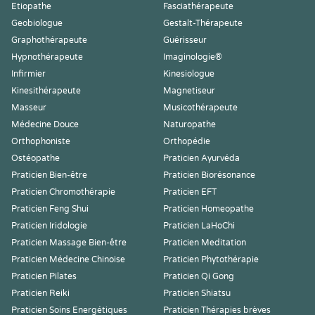
Etiopathe
Fasciathérapeute
Geobiologue
Gestalt-Thérapeute
Graphothérapeute
Guérisseur
Hypnothérapeute
Imaginologie®
Infirmier
Kinesiologue
Kinesithérapeute
Magnetiseur
Masseur
Musicothérapeute
Médecine Douce
Naturopathe
Orthophoniste
Orthopédie
Ostéopathe
Praticien Ayurvéda
Praticien Bien-être
Praticien Biorésonance
Praticien Chromothérapie
Praticien EFT
Praticien Feng Shui
Praticien Homeopathe
Praticien Iridologie
Praticien LaHoChi
Praticien Massage Bien-être
Praticien Meditation
Praticien Médecine Chinoise
Praticien Phytothérapie
Praticien Pilates
Praticien Qi Gong
Praticien Reiki
Praticien Shiatsu
Praticien Soins Energétiques
Praticien Thérapies brèves