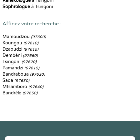
Reflexologue
à Tsingoni
Sophrologue
à Tsingoni
Affinez votre recherche :
Mamoudzou
(97600)
Koungou
(97610)
Dzaoudzi
(97615)
Dembéni
(97660)
Tsingoni
(97620)
Pamandzi
(97615)
Bandraboua
(97620)
Sada
(97630)
Mtsamboro
(97640)
Bandrélé
(97650)