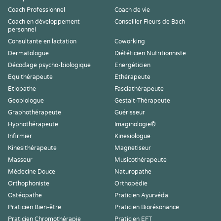
Coach Professionnel
Coach de vie
Coach en développement
Conseiller Fleurs de Bach
personnel
Consultante en lactation
Coworking
Dermatologue
Diététicien Nutritionniste
Décodage psycho-biologique
Energéticien
Equithérapeute
Ethérapeute
Etiopathe
Fasciathérapeute
Geobiologue
Gestalt-Thérapeute
Graphothérapeute
Guérisseur
Hypnothérapeute
Imaginologie®
Infirmier
Kinesiologue
Kinesithérapeute
Magnetiseur
Masseur
Musicothérapeute
Médecine Douce
Naturopathe
Orthophoniste
Orthopédie
Ostéopathe
Praticien Ayurvéda
Praticien Bien-être
Praticien Biorésonance
Praticien Chromothérapie
Praticien EFT