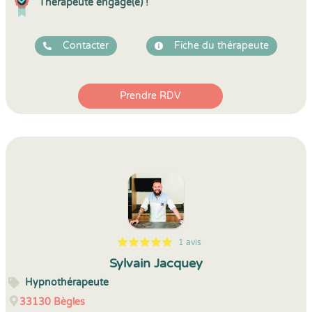
Thérapeute engagé(e) !
Contacter
Fiche du thérapeute
Prendre RDV
1 avis
5
1
5
1
Sylvain Jacquey
Hypnothérapeute
33130
Bègles