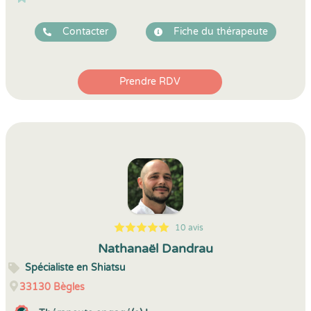
Contacter
Fiche du thérapeute
Prendre RDV
10 avis
5
1
5
10
Nathanaël Dandrau
Spécialiste en Shiatsu
33130
Bègles