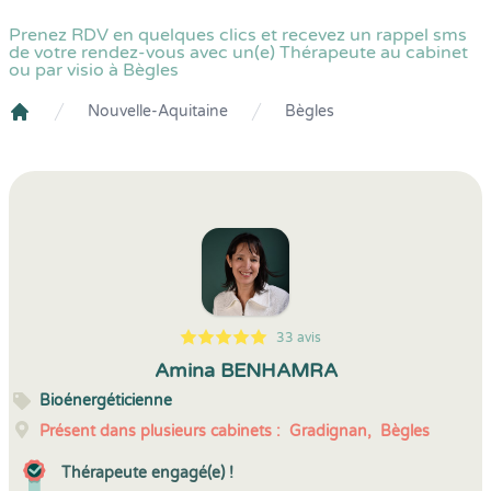
Prenez RDV en quelques clics et recevez un rappel sms
de votre rendez-vous avec un(e) Thérapeute au cabinet
ou par visio à Bègles
Nouvelle-Aquitaine
Bègles
Crenolibre
33 avis
5
1
5
33
Amina BENHAMRA
Bioénergéticienne
Présent dans plusieurs cabinets :
Gradignan,
Bègles
Thérapeute engagé(e) !