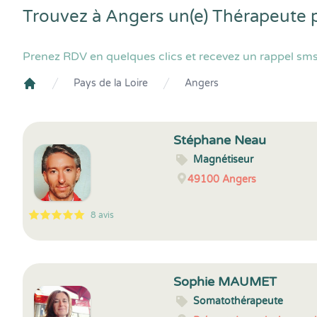
Trouvez à Angers un(e) Thérapeute 
Prenez RDV en quelques clics et recevez un rappel sms
Pays de la Loire
Angers
Crenolibre
Stéphane Neau
Magnétiseur
49100
Angers
8 avis
5
1
5
8
Sophie MAUMET
Somatothérapeute