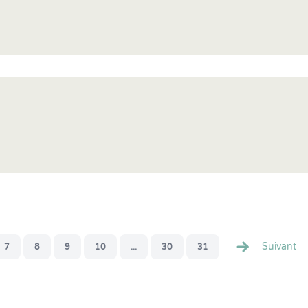
Suivant
7
8
9
10
...
30
31