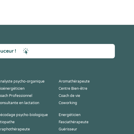
ouceur !
nalyste psycho-organique
Aromathérapeute
ioénergéticien
Centre Bien-être
oach Professionnel
Coach de vie
onsultante en lactation
Coworking
écodage psycho-biologique
Energéticien
tiopathe
Fasciathérapeute
raphothérapeute
Guérisseur