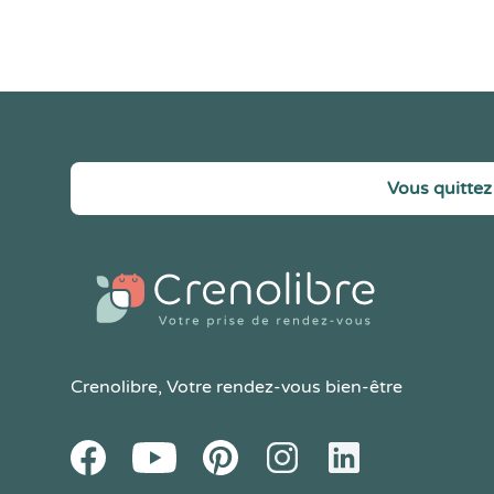
Vous quittez 
Crenolibre
, Votre rendez-vous bien-être
Youtube
Facebook
Pintereset
Instagram
LinkedIn