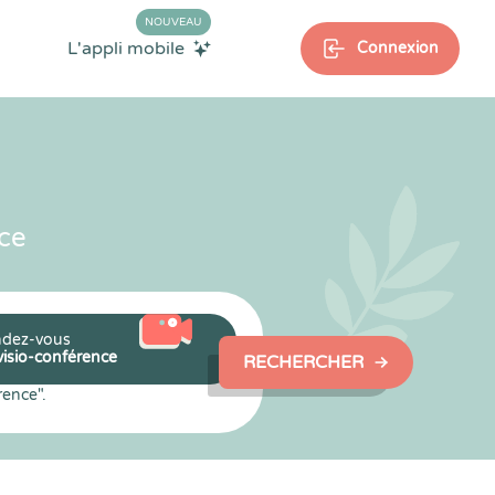
NOUVEAU
L'appli mobile
Connexion
ce
dez-vous
visio-conférence
RECHERCHER
rence".