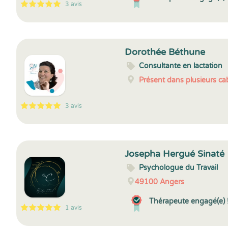
3 avis
5
1
5
3
Dorothée Béthune
Consultante en lactation
Présent dans plusieurs cab
3 avis
5
1
5
3
Josepha Hergué Sinaté
Psychologue du Travail
49100
Angers
Thérapeute engagé(e) 
1 avis
5
1
5
1