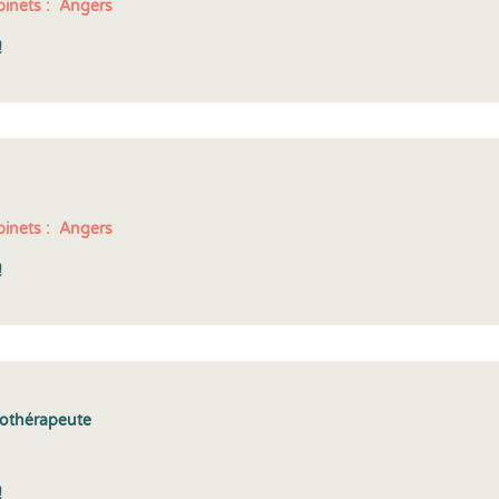
inets :
Angers
!
inets :
Angers
!
nothérapeute
!