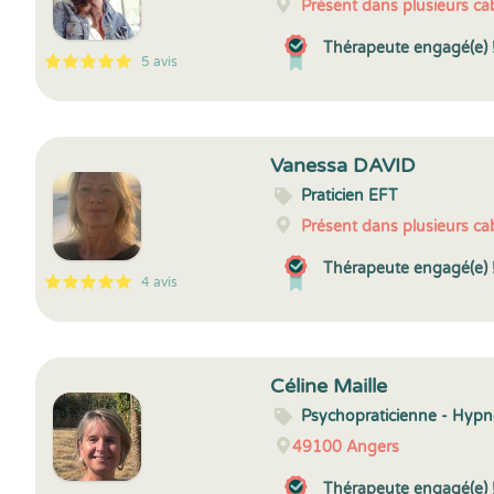
Présent dans plusieurs cab
Thérapeute engagé(e) 
5 avis
5
1
5
5
Vanessa DAVID
Praticien EFT
Présent dans plusieurs cab
Thérapeute engagé(e) 
4 avis
5
1
5
4
Céline Maille
Psychopraticienne - Hyp
49100
Angers
Thérapeute engagé(e) 