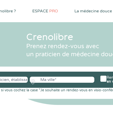
olibre ?
ESPACE
PRO
La médecine douce
Crenolibre
Prenez rendez-vous avec
un praticien de médecine dou
Ren
en 
si vous cochez la case "Je souhaite un rendez-vous en visio-confé