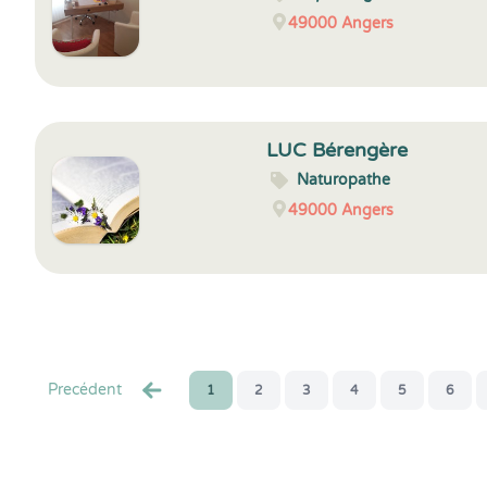
49000
Angers
LUC Bérengère
Naturopathe
49000
Angers
Precédent
1
2
3
4
5
6