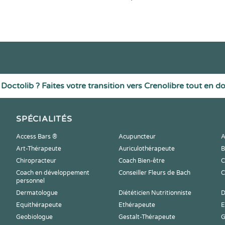
Doctolib ? Faites votre transition vers Crenolibre tout en d
SPÉCIALITÉS
Access Bars ®
Acupuncteur
A
Art-Thérapeute
Auriculothérapeute
B
Chiropracteur
Coach Bien-être
C
Coach en développement
Conseiller Fleurs de Bach
C
personnel
Dermatologue
Diététicien Nutritionniste
D
Equithérapeute
Ethérapeute
E
Geobiologue
Gestalt-Thérapeute
G