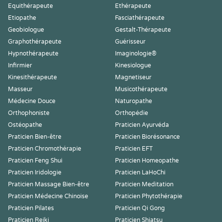
Equithérapeute
Ethérapeute
Etiopathe
Fasciathérapeute
Geobiologue
Gestalt-Thérapeute
Graphothérapeute
Guérisseur
Hypnothérapeute
Imaginologie®
Infirmier
Kinesiologue
Kinesithérapeute
Magnetiseur
Masseur
Musicothérapeute
Médecine Douce
Naturopathe
Orthophoniste
Orthopédie
Ostéopathe
Praticien Ayurvéda
Praticien Bien-être
Praticien Biorésonance
Praticien Chromothérapie
Praticien EFT
Praticien Feng Shui
Praticien Homeopathe
Praticien Iridologie
Praticien LaHoChi
Praticien Massage Bien-être
Praticien Meditation
Praticien Médecine Chinoise
Praticien Phytothérapie
Praticien Pilates
Praticien Qi Gong
Praticien Reiki
Praticien Shiatsu