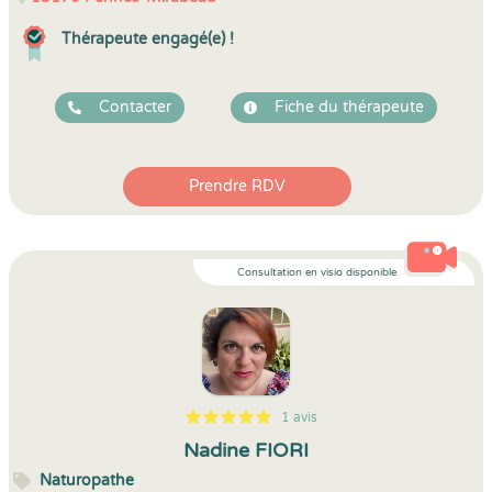
Thérapeute engagé(e) !
Contacter
Fiche du thérapeute
Prendre RDV
Consultation en visio disponible
1 avis
5
1
5
1
Nadine FIORI
Naturopathe