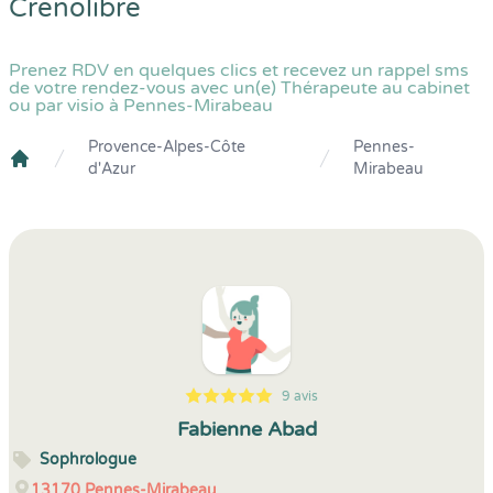
Crenolibre
Prenez RDV en quelques clics et recevez un rappel sms
de votre rendez-vous avec un(e) Thérapeute au cabinet
ou par visio à Pennes-Mirabeau
Provence-Alpes-Côte
Pennes-
d'Azur
Mirabeau
Crenolibre
9 avis
5
1
5
9
Fabienne Abad
Sophrologue
13170
Pennes-Mirabeau