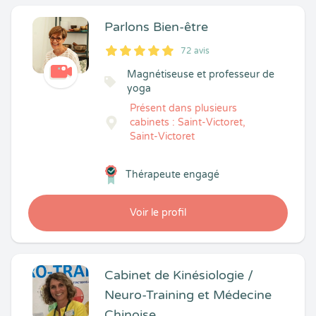
Parlons Bien-être
72 avis
5
1
5
72
Magnétiseuse et professeur de
yoga
Présent dans plusieurs
cabinets : Saint-Victoret,
Saint-Victoret
Thérapeute engagé
Voir le profil
Cabinet de Kinésiologie /
Neuro-Training et Médecine
Chinoise