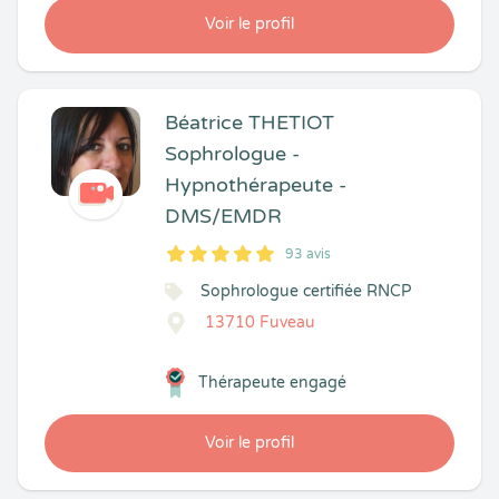
Voir le profil
Béatrice THETIOT
Sophrologue -
Hypnothérapeute -
DMS/EMDR
93 avis
5
1
5
93
Sophrologue certifiée RNCP
13710 Fuveau
Thérapeute engagé
Voir le profil