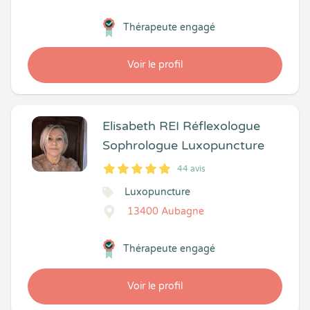
Thérapeute engagé
Voir le profil
Elisabeth REI Réflexologue
Sophrologue Luxopuncture
44 avis
5
1
5
44
Luxopuncture
13400 Aubagne
Thérapeute engagé
Voir le profil