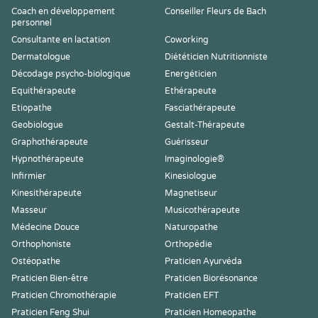
Coach en développement
Conseiller Fleurs de Bach
personnel
Consultante en lactation
Coworking
Dermatologue
Diététicien Nutritionniste
Décodage psycho-biologique
Energéticien
Equithérapeute
Ethérapeute
Etiopathe
Fasciathérapeute
Geobiologue
Gestalt-Thérapeute
Graphothérapeute
Guérisseur
Hypnothérapeute
Imaginologie®
Infirmier
Kinesiologue
Kinesithérapeute
Magnetiseur
Masseur
Musicothérapeute
Médecine Douce
Naturopathe
Orthophoniste
Orthopédie
Ostéopathe
Praticien Ayurvéda
Praticien Bien-être
Praticien Biorésonance
Praticien Chromothérapie
Praticien EFT
Praticien Feng Shui
Praticien Homeopathe