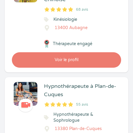
68 avis
5
1
5
68
Kinésiologie
13400 Aubagne
Thérapeute engagé
Voir le profil
Hypnothérapeute à Plan-de-
Cuques
55 avis
5
1
5
55
Hypnothérapeute &
Sophrologue
13380 Plan-de-Cuques