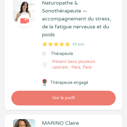
Naturopathe &
Sonothérapeute —
accompagnement du stress,
de la fatigue nerveuse et du
poids
69 avis
5
1
5
69
Thérapeute
Présent dans plusieurs
cabinets : Paris, Paris
Thérapeute engagé
Voir le profil
MARINO Claire