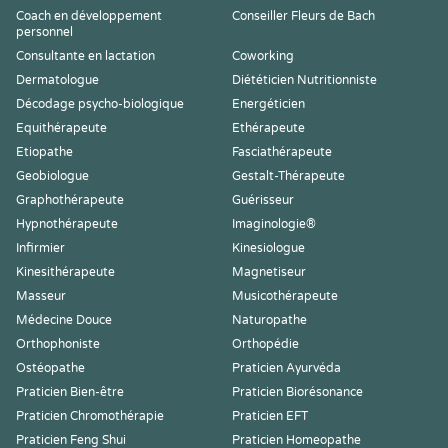
Coach en développement
Conseiller Fleurs de Bach
personnel
Consultante en lactation
Coworking
Dermatologue
Diététicien Nutritionniste
Décodage psycho-biologique
Energéticien
Equithérapeute
Ethérapeute
Etiopathe
Fasciathérapeute
Geobiologue
Gestalt-Thérapeute
Graphothérapeute
Guérisseur
Hypnothérapeute
Imaginologie®
Infirmier
Kinesiologue
Kinesithérapeute
Magnetiseur
Masseur
Musicothérapeute
Médecine Douce
Naturopathe
Orthophoniste
Orthopédie
Ostéopathe
Praticien Ayurvéda
Praticien Bien-être
Praticien Biorésonance
Praticien Chromothérapie
Praticien EFT
Praticien Feng Shui
Praticien Homeopathe