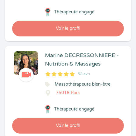
Thérapeute engagé
Voir le profil
Marine DECRESSONNIERE -
Nutrition & Massages
52 avis
5
1
5
52
Massothérapeute bien-être
75018 Paris
Thérapeute engagé
Voir le profil