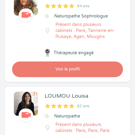
64 avis
5
1
5
64
Naturopathe Sophrologue
Présent dans plusieurs
cabinets : Paris, Tannerre-en-
Puisaye, Agen, Mougins
Thérapeute engagé
Voir le profil
LOUMOU Louisa
62 avis
5
1
5
62
Naturopathe
Présent dans plusieurs
cabinets : Paris, Paris, Paris