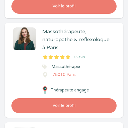
Voir le profil
Massothérapeute,
naturopathe & réflexologue
à Paris
76 avis
5
1
5
76
Massothérapie
75010 Paris
Thérapeute engagé
Voir le profil