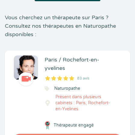
Vous cherchez un thérapeute sur Paris ?
Consultez nos thérapeutes en Naturopathe
disponibles :
Paris / Rochefort-en-
yvelines
83 avis
5
1
5
83
Naturopathe
Présent dans plusieurs
cabinets : Paris, Rochefort-
en-Yvelines
Thérapeute engagé