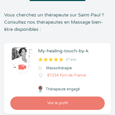
Vous cherchez un thérapeute sur Saint-Paul ?
Consultez nos thérapeutes en Massage bien-
être disponibles :
My-healing-touch-by-k
27 avis
5
1
5
27
Massothérapie
97234 Fort-de-France
Thérapeute engagé
Voir le profil