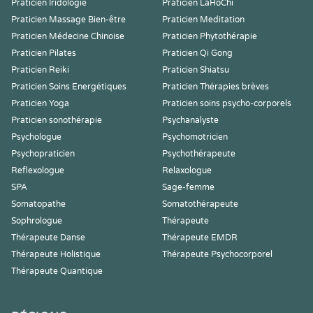
Praticien Iridologie
Praticien LaHoChi
Praticien Massage Bien-être
Praticien Meditation
Praticien Médecine Chinoise
Praticien Phytothérapie
Praticien Pilates
Praticien Qi Gong
Praticien Reiki
Praticien Shiatsu
Praticien Soins Energétiques
Praticien Thérapies brèves
Praticien Yoga
Praticien soins psycho-corporels
Praticien sonothérapie
Psychanalyste
Psychologue
Psychomotricien
Psychopraticien
Psychothérapeute
Reflexologue
Relaxologue
SPA
Sage-femme
Somatopathe
Somatothérapeute
Sophrologue
Thérapeute
Thérapeute Danse
Thérapeute EMDR
Thérapeute Holistique
Thérapeute Psychocorporel
Thérapeute Quantique