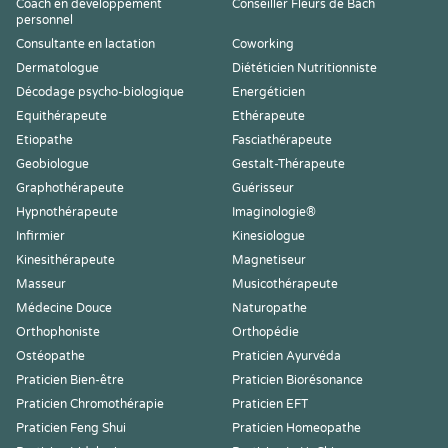
Coach en développement
Conseiller Fleurs de Bach
personnel
Consultante en lactation
Coworking
Dermatologue
Diététicien Nutritionniste
Décodage psycho-biologique
Energéticien
Equithérapeute
Ethérapeute
Etiopathe
Fasciathérapeute
Geobiologue
Gestalt-Thérapeute
Graphothérapeute
Guérisseur
Hypnothérapeute
Imaginologie®
Infirmier
Kinesiologue
Kinesithérapeute
Magnetiseur
Masseur
Musicothérapeute
Médecine Douce
Naturopathe
Orthophoniste
Orthopédie
Ostéopathe
Praticien Ayurvéda
Praticien Bien-être
Praticien Biorésonance
Praticien Chromothérapie
Praticien EFT
Praticien Feng Shui
Praticien Homeopathe