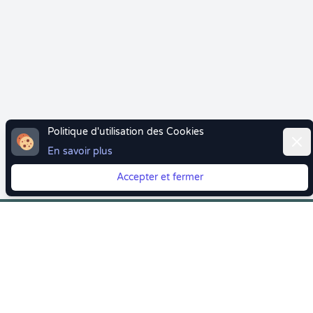
Politique d'utilisation des Cookies
Ferm
En savoir plus
Accepter et fermer
Vous quittez Doctolib ? Faites votre transition vers
Crenolibre tout en douceur !