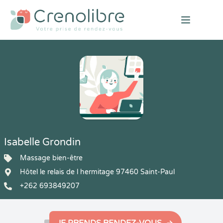
Open mai
Isabelle Grondin
Massage bien-être
Hôtel le relais de l hermitage 97460 Saint-Paul
+262 693849207