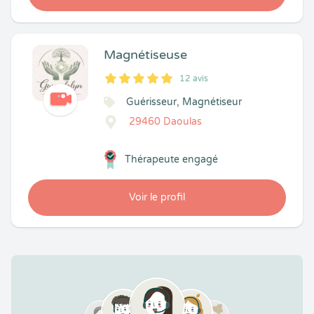
Magnétiseuse
12 avis
5
1
5
12
Guérisseur, Magnétiseur
29460 Daoulas
Thérapeute engagé
Voir le profil