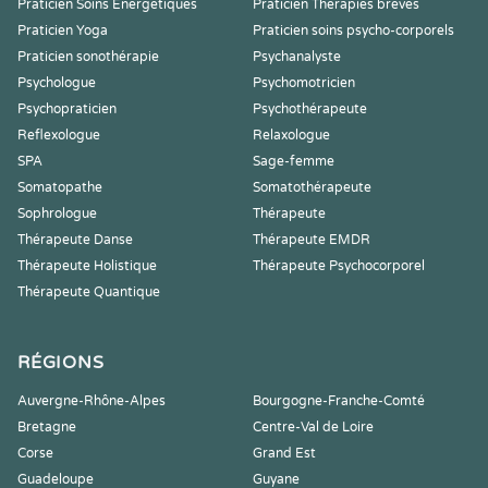
Praticien Soins Energétiques
Praticien Thérapies brèves
Praticien Yoga
Praticien soins psycho-corporels
Praticien sonothérapie
Psychanalyste
Psychologue
Psychomotricien
Psychopraticien
Psychothérapeute
Reflexologue
Relaxologue
SPA
Sage-femme
Somatopathe
Somatothérapeute
Sophrologue
Thérapeute
Thérapeute Danse
Thérapeute EMDR
Thérapeute Holistique
Thérapeute Psychocorporel
Thérapeute Quantique
RÉGIONS
Auvergne-Rhône-Alpes
Bourgogne-Franche-Comté
Bretagne
Centre-Val de Loire
Corse
Grand Est
Guadeloupe
Guyane