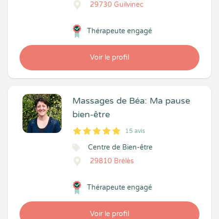
29730 Guilvinec
Thérapeute engagé
Voir le profil
Massages de Béa: Ma pause
bien-être
15 avis
5
1
5
15
Centre de Bien-être
29810 Brélès
Thérapeute engagé
Voir le profil