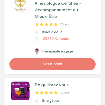
Kinésiologue Certifiée -
Accompagnement au
Mieux-Être
20 avis
5
1
5
20
Kinésiologue
29260 Kernouës
Thérapeute engagé
Voir le profil
Ré quilibrez vous
17 avis
5
1
5
17
Énergéticien