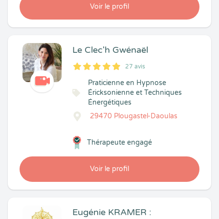
Voir le profil
Le Clec'h Gwénaël
27 avis
5
1
5
27
Praticienne en Hypnose
Éricksonienne et Techniques
Énergétiques
29470 Plougastel-Daoulas
Thérapeute engagé
Voir le profil
Eugénie KRAMER :