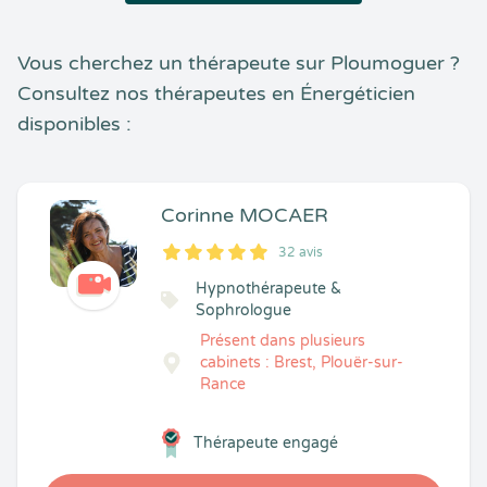
Vous cherchez un thérapeute sur Ploumoguer ?
Consultez nos thérapeutes en Énergéticien
disponibles :
Corinne MOCAER
32 avis
5
1
5
32
Hypnothérapeute &
Sophrologue
Présent dans plusieurs
cabinets : Brest, Plouër-sur-
Rance
Thérapeute engagé