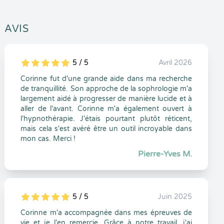
AVIS
5 / 5
Avril 2026
5
1
5
0
Corinne fut d'une grande aide dans ma recherche
de tranquillité. Son approche de la sophrologie m'a
largement aidé à progresser de manière lucide et à
aller de l'avant. Corinne m'a également ouvert à
l'hypnothérapie. J'étais pourtant plutôt réticent,
mais cela s'est avéré être un outil incroyable dans
mon cas. Merci !
Pierre-Yves M.
5 / 5
Juin 2025
5
1
5
0
Corinne m'a accompagnée dans mes épreuves de
vie et je l'en remercie. Grâce à notre travail, j'ai