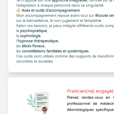
Je m’appuie sur une
approche intégrative
, centrée sur la 
l’adaptation à chaque personne dans sa singularité.
🧭 Axes et outils d’accompagnement
Mon accompagnement repose avant tout sur
l’écoute ce
sur la bienveillance, le non-jugement et l’empathie.
Selon vos besoins, je peux intégrer différents outils com
la
psychopratique
,
la
sophrologie
,
l’
hypnose thérapeutique
,
les
élixirs floraux
,
les
constellations familiales et systémiques
.
Ces outils sont utilisés comme des supports de transform
concrètes et durables.
Praticien(ne) engagé(
Prenez rendez-vous en 
professionnel de médecin
déontologiques spécifiques