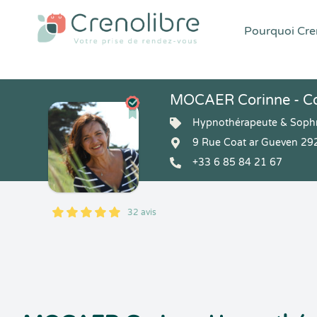
Pourquoi Cren
MOCAER Corinne - C
Hypnothérapeute & Soph
9 Rue Coat ar Gueven 29
+33 6 85 84 21 67
32 avis
5
1
5
32