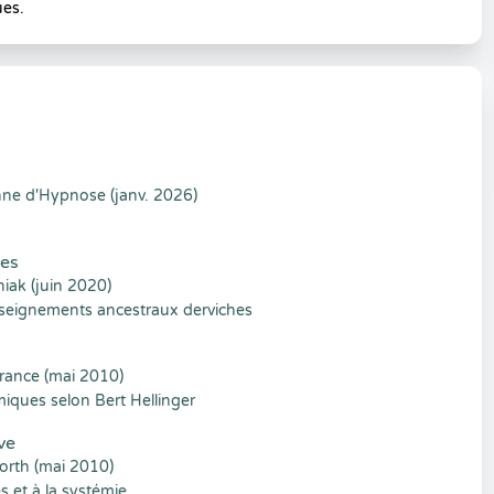
ues.
enne d'Hypnose (janv. 2026)
hes
niak (juin 2020)
seignements ancestraux derviches
France (mai 2010)
émiques selon Bert Hellinger
ve
orth (mai 2010)
 et à la systémie