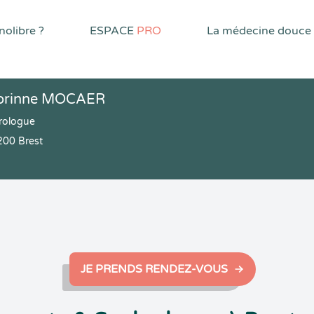
olibre ?
ESPACE
PRO
La médecine douce
orinne MOCAER
rologue
200 Brest
JE PRENDS RENDEZ-VOUS