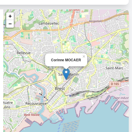
+
−
×
Corinne MOCAER