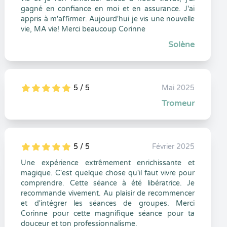
gagné en confiance en moi et en assurance. J'ai
appris à m'affirmer. Aujourd'hui je vis une nouvelle
vie, MA vie! Merci beaucoup Corinne
Solène
5 / 5
Mai 2025
5
1
5
0
Tromeur
5 / 5
Février 2025
5
1
5
0
Une expérience extrêmement enrichissante et
magique. C'est quelque chose qu'il faut vivre pour
comprendre. Cette séance à été libératrice. Je
recommande vivement. Au plaisir de recommencer
et d'intégrer les séances de groupes. Merci
Corinne pour cette magnifique séance pour ta
douceur et ton professionnalisme.