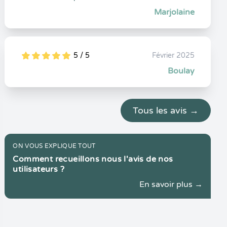
Marjolaine
5 / 5
Février 2025
5
1
5
0
Boulay
Tous les avis →
ON VOUS EXPLIQUE TOUT
Comment recueillons nous l'avis de nos
utilisateurs ?
En savoir plus →