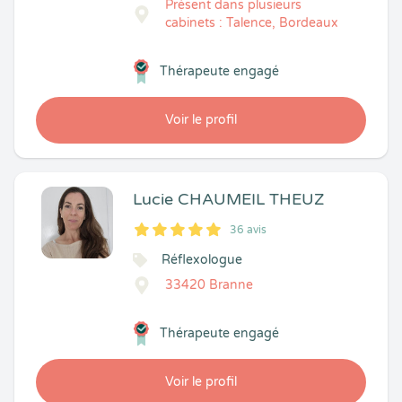
Présent dans plusieurs
cabinets : Talence, Bordeaux
Thérapeute engagé
Voir le profil
Lucie CHAUMEIL THEUZ
36 avis
5
1
5
36
Réflexologue
33420 Branne
Thérapeute engagé
Voir le profil