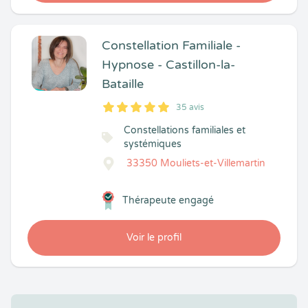
Constellation Familiale -
Hypnose - Castillon-la-
Bataille
35 avis
5
1
5
35
Constellations familiales et
systémiques
33350 Mouliets-et-Villemartin
Thérapeute engagé
Voir le profil