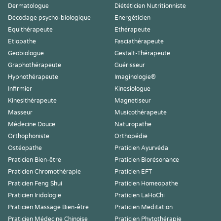
Dermatologue
Diététicien Nutritionniste
Décodage psycho-biologique
Energéticien
Equithérapeute
Ethérapeute
Etiopathe
Fasciathérapeute
Geobiologue
Gestalt-Thérapeute
Graphothérapeute
Guérisseur
Hypnothérapeute
Imaginologie®
Infirmier
Kinesiologue
Kinesithérapeute
Magnetiseur
Masseur
Musicothérapeute
Médecine Douce
Naturopathe
Orthophoniste
Orthopédie
Ostéopathe
Praticien Ayurvéda
Praticien Bien-être
Praticien Biorésonance
Praticien Chromothérapie
Praticien EFT
Praticien Feng Shui
Praticien Homeopathe
Praticien Iridologie
Praticien LaHoChi
Praticien Massage Bien-être
Praticien Meditation
Praticien Médecine Chinoise
Praticien Phytothérapie