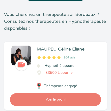
Vous cherchez un thérapeute sur Bordeaux ?
Consultez nos thérapeutes en Hypnothérapeute
disponibles :
MAUPEU Céline Eliane
384 avis
5
1
5
384
Hypnothérapeute
33500 Libourne
Thérapeute engagé
Voir le profil