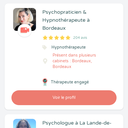
Psychopraticien &
Hypnothérapeute à
Bordeaux
204 avis
5
1
5
204
Hypnothérapeute
Présent dans plusieurs
cabinets : Bordeaux,
Bordeaux
Thérapeute engagé
Voir le profil
Psychologue à La Lande-de-