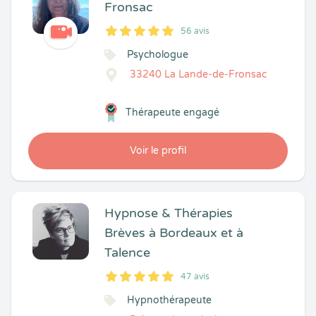
Fronsac
56 avis
5
1
5
56
Psychologue
33240 La Lande-de-Fronsac
Thérapeute engagé
Voir le profil
Hypnose & Thérapies
Brèves à Bordeaux et à
Talence
47 avis
5
1
5
47
Hypnothérapeute