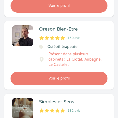
Voir le profil
Oreson Bien-Etre
150 avis
5
1
5
150
Ostéothérapeute
Présent dans plusieurs
cabinets : La Ciotat, Aubagne,
Le Castellet
Voir le profil
Simples et Sens
132 avis
5
1
5
132