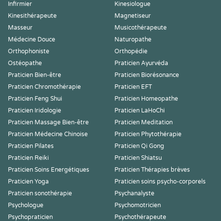
Infirmier
Kinesiologue
Kinesithérapeute
Magnetiseur
Masseur
Musicothérapeute
Médecine Douce
Naturopathe
Orthophoniste
Orthopédie
Ostéopathe
Praticien Ayurvéda
Praticien Bien-être
Praticien Biorésonance
Praticien Chromothérapie
Praticien EFT
Praticien Feng Shui
Praticien Homeopathe
Praticien Iridologie
Praticien LaHoChi
Praticien Massage Bien-être
Praticien Meditation
Praticien Médecine Chinoise
Praticien Phytothérapie
Praticien Pilates
Praticien Qi Gong
Praticien Reiki
Praticien Shiatsu
Praticien Soins Energétiques
Praticien Thérapies brèves
Praticien Yoga
Praticien soins psycho-corporels
Praticien sonothérapie
Psychanalyste
Psychologue
Psychomotricien
Psychopraticien
Psychothérapeute