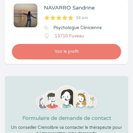
NAVARRO Sandrine
58 avis
5
1
5
58
Psychologue Clinicienne
13710 Fuveau
Voir le profil
Formulaire de demande de contact
Un conseiller Crenolibre va contacter le thérapeute pour