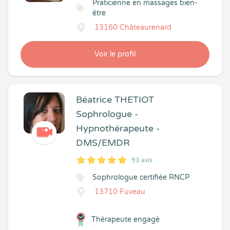
Praticienne en massages bien-
être
13160 Châteaurenard
Voir le profil
Béatrice THETIOT
Sophrologue -
Hypnothérapeute -
DMS/EMDR
93 avis
5
1
5
93
Sophrologue certifiée RNCP
13710 Fuveau
Thérapeute engagé