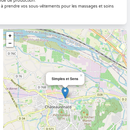
mode de production.
ez à prendre vos sous-vêtements pour les massages et soins
+
−
×
Simples et Sens