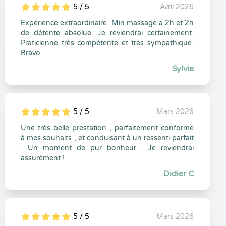
5 / 5
Avril 2026
5
1
5
0
Expérience extraordinaire. Min massage a 2h et 2h
de détente absolue. Je reviendrai certainement.
Praticienne très compétente et très sympathique.
Bravo
Sylvie
5 / 5
Mars 2026
5
1
5
0
Une très belle prestation , parfaitement conforme
à mes souhaits , et conduisant à un ressenti parfait
. Un moment de pur bonheur . Je reviendrai
assurément !
Didier C
5 / 5
Mars 2026
5
1
5
0