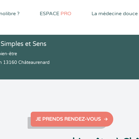
olibre ?
ESPACE
PRO
La médecine douce
 Simples et Sens
ien-être
ion 13160 Châteaurenard
JE PRENDS RENDEZ-VOUS