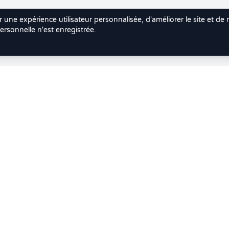
r une expérience utilisateur personnalisée, d'améliorer le site et de
rsonnelle n'est enregistrée.
Doctolib ? Faites votre transition vers Crenolibre tout en d