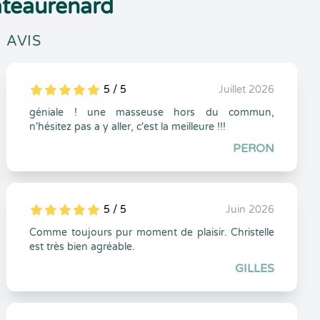
âteaurenard
AVIS
5 / 5
Juillet 2026
5
1
5
0
géniale ! une masseuse hors du commun,
n'hésitez pas a y aller, c'est la meilleure !!!
PERON
5 / 5
Juin 2026
5
1
5
0
Comme toujours pur moment de plaisir. Christelle
est très bien agréable.
GILLES