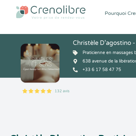
Pourquoi Cren
Christèle D’agostino -
Praticienne en massages b
638 avenue de la libérat
+33 6 17 58 47 75
132 avis
5
1
5
132