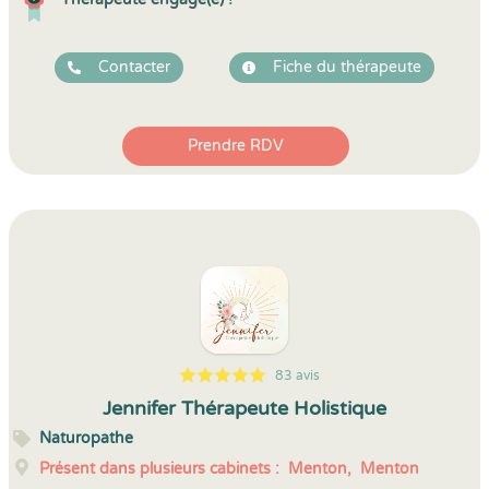
Contacter
Fiche du thérapeute
Prendre RDV
83 avis
5
1
5
83
Jennifer Thérapeute Holistique
Naturopathe
Présent dans plusieurs cabinets :
Menton,
Menton