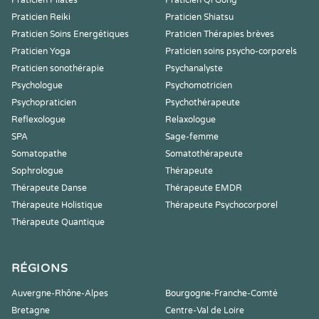
Praticien Pilates
Praticien Qi Gong
Praticien Reiki
Praticien Shiatsu
Praticien Soins Energétiques
Praticien Thérapies brèves
Praticien Yoga
Praticien soins psycho-corporels
Praticien sonothérapie
Psychanalyste
Psychologue
Psychomotricien
Psychopraticien
Psychothérapeute
Reflexologue
Relaxologue
SPA
Sage-femme
Somatopathe
Somatothérapeute
Sophrologue
Thérapeute
Thérapeute Danse
Thérapeute EMDR
Thérapeute Holistique
Thérapeute Psychocorporel
Thérapeute Quantique
RÉGIONS
Auvergne-Rhône-Alpes
Bourgogne-Franche-Comté
Bretagne
Centre-Val de Loire