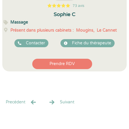
73 avis
5
1
5
73
Sophie C
Massage
Présent dans plusieurs cabinets :
Mougins,
Le Cannet
Contacter
Fiche du thérapeute
Prendre RDV
Precédent
Suivant