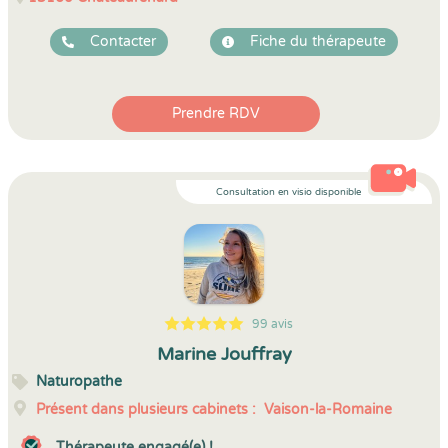
Contacter
Fiche du thérapeute
Prendre RDV
Consultation en visio disponible
99 avis
5
1
5
99
Marine Jouffray
Naturopathe
Présent dans plusieurs cabinets :
Vaison-la-Romaine
Thérapeute engagé(e) !