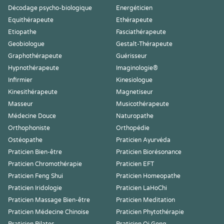
Décodage psycho-biologique
Energéticien
Equithérapeute
Ethérapeute
Etiopathe
Fasciathérapeute
Geobiologue
Gestalt-Thérapeute
Graphothérapeute
Guérisseur
Hypnothérapeute
Imaginologie®
Infirmier
Kinesiologue
Kinesithérapeute
Magnetiseur
Masseur
Musicothérapeute
Médecine Douce
Naturopathe
Orthophoniste
Orthopédie
Ostéopathe
Praticien Ayurvéda
Praticien Bien-être
Praticien Biorésonance
Praticien Chromothérapie
Praticien EFT
Praticien Feng Shui
Praticien Homeopathe
Praticien Iridologie
Praticien LaHoChi
Praticien Massage Bien-être
Praticien Meditation
Praticien Médecine Chinoise
Praticien Phytothérapie