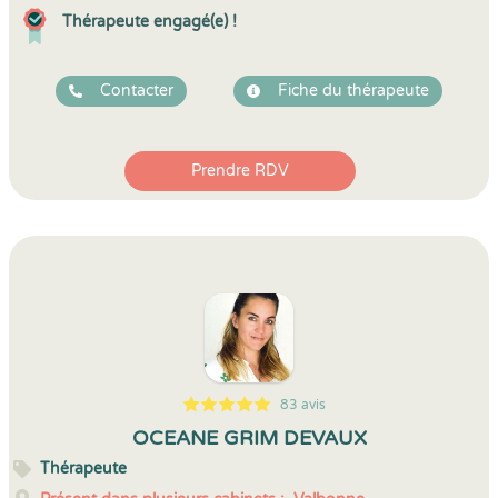
Thérapeute engagé(e) !
Contacter
Fiche du thérapeute
Prendre RDV
83 avis
5
1
5
83
OCEANE GRIM DEVAUX
Thérapeute