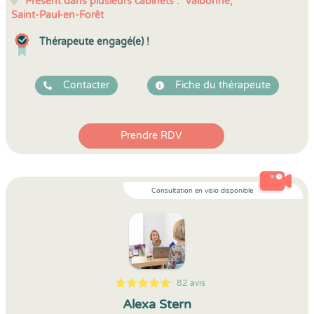
Présent dans plusieurs cabinets :
Valbonne,
Saint-Paul-en-Forêt
Thérapeute engagé(e) !
Contacter
Fiche du thérapeute
Prendre RDV
Consultation en visio disponible
82 avis
5
1
5
82
Alexa Stern