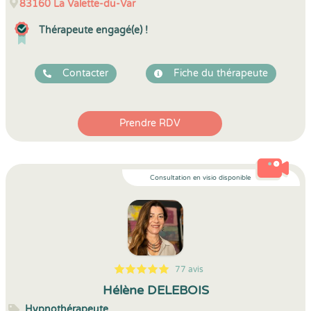
83160
La Valette-du-Var
Thérapeute engagé(e) !
Contacter
Fiche du thérapeute
Prendre RDV
Consultation en visio disponible
77 avis
5
1
5
77
Hélène DELEBOIS
Hypnothérapeute