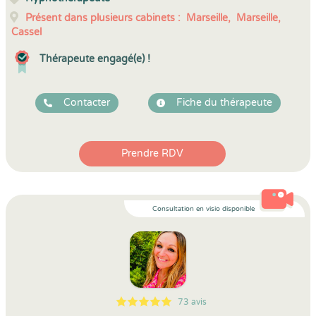
Présent dans plusieurs cabinets :
Marseille,
Marseille,
Cassel
Thérapeute engagé(e) !
Contacter
Fiche du thérapeute
Prendre RDV
Consultation en visio disponible
73 avis
5
1
5
73