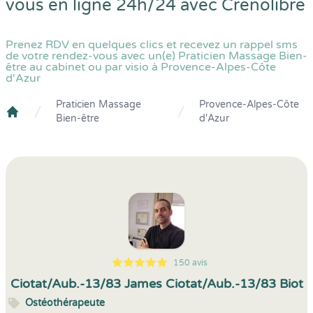
vous en ligne 24h/24 avec
Crenolibre
Prenez RDV en quelques clics et recevez un rappel sms
de votre rendez-vous avec un(e) Praticien Massage Bien-
être au cabinet ou par visio à Provence-Alpes-Côte
d'Azur
Praticien Massage
Provence-Alpes-Côte
Bien-être
d'Azur
Crenolibre
150 avis
5
1
5
150
Ciotat/Aub.-13/83 James Ciotat/Aub.-13/83 Biot
Ostéothérapeute