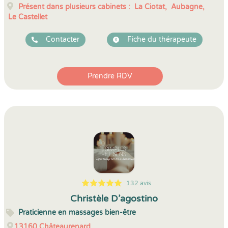
Présent dans plusieurs cabinets :
La Ciotat,
Aubagne,
Le Castellet
Contacter
Fiche du thérapeute
Prendre RDV
132 avis
5
1
5
132
Christèle D’agostino
Praticienne en massages bien-être
13160
Châteaurenard