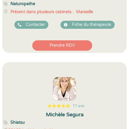
Naturopathe
Présent dans plusieurs cabinets :
Marseille
Contacter
Fiche du thérapeute
Prendre RDV
77 avis
5
1
5
77
Michèle Segura
Shiatsu