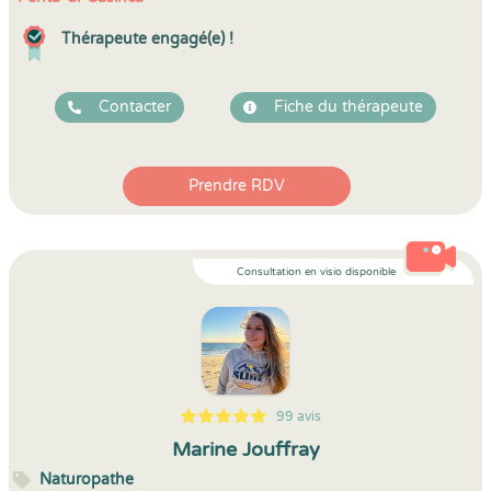
Thérapeute engagé(e) !
Contacter
Fiche du thérapeute
Prendre RDV
Consultation en visio disponible
99 avis
5
1
5
99
Marine Jouffray
Naturopathe