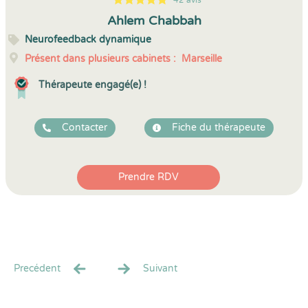
42 avis
5
1
5
42
Ahlem Chabbah
Neurofeedback dynamique
Présent dans plusieurs cabinets :
Marseille
Thérapeute engagé(e) !
Contacter
Fiche du thérapeute
Prendre RDV
Precédent
Suivant