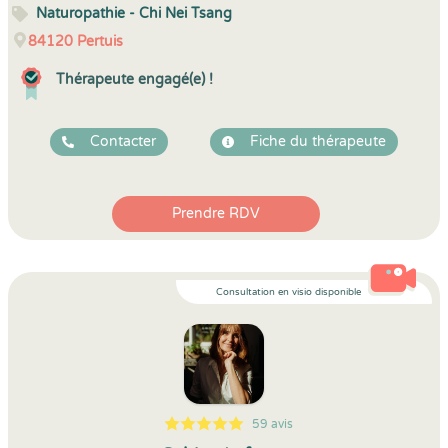
Naturopathie - Chi Nei Tsang
84120
Pertuis
Thérapeute engagé(e) !
Contacter
Fiche du thérapeute
Prendre RDV
Consultation en visio disponible
59 avis
5
1
5
59