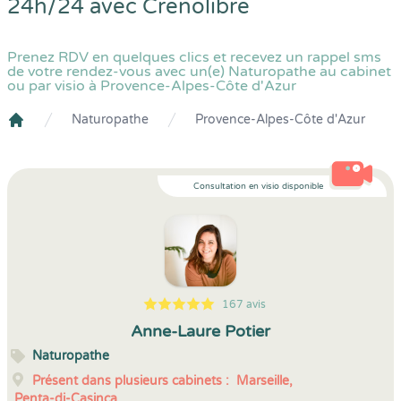
24h/24 avec
Crenolibre
Prenez RDV en quelques clics et recevez un rappel sms
de votre rendez-vous avec un(e) Naturopathe au cabinet
ou par visio à Provence-Alpes-Côte d'Azur
Naturopathe
Provence-Alpes-Côte d'Azur
Crenolibre
Consultation en visio disponible
167 avis
5
1
5
167
Anne-Laure Potier
Naturopathe
Présent dans plusieurs cabinets :
Marseille,
Penta-di-Casinca