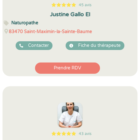
45 avis
5
1
5
45
Justine Gallo EI
Naturopathe
83470
Saint-Maximin-la-Sainte-Baume
Contacter
Fiche du thérapeute
Prendre RDV
43 avis
5
1
5
43