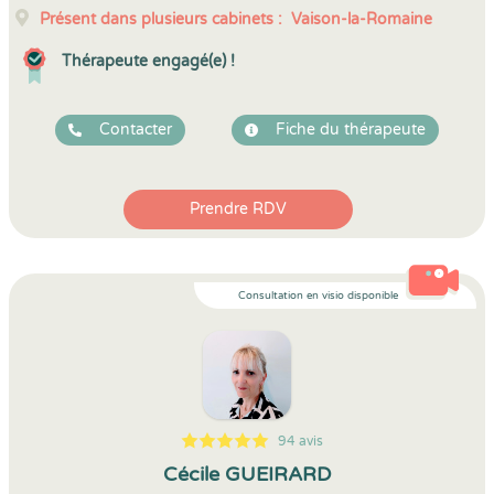
Présent dans plusieurs cabinets :
Vaison-la-Romaine
Thérapeute engagé(e) !
Contacter
Fiche du thérapeute
Prendre RDV
Consultation en visio disponible
94 avis
5
1
5
94
Cécile GUEIRARD