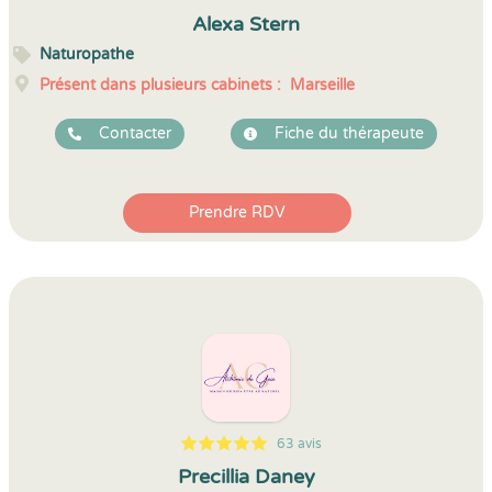
5
1
5
82
Alexa Stern
Naturopathe
Présent dans plusieurs cabinets :
Marseille
Contacter
Fiche du thérapeute
Prendre RDV
63 avis
5
1
5
63
Precillia Daney