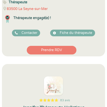
Thérapeute
83500
La Seyne-sur-Mer
Thérapeute engagé(e) !
Contacter
Fiche du thérapeute
Prendre RDV
83 avis
5
1
5
83