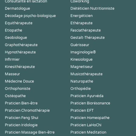
Consultante en lactation
Coworking
Dermatologue
Diététicien Nutritionniste
Décodage psycho-biologique
Energéticien
Equithérapeute
Ethérapeute
Etiopathe
Fasciathérapeute
Geobiologue
Gestalt-Thérapeute
Graphothérapeute
Guérisseur
Hypnothérapeute
Imaginologie®
Infirmier
Kinesiologue
Kinesithérapeute
Magnetiseur
Masseur
Musicothérapeute
Médecine Douce
Naturopathe
Orthophoniste
Orthopédie
Ostéopathe
Praticien Ayurvéda
Praticien Bien-être
Praticien Biorésonance
Praticien Chromothérapie
Praticien EFT
Praticien Feng Shui
Praticien Homeopathe
Praticien Iridologie
Praticien LaHoChi
Praticien Massage Bien-être
Praticien Meditation