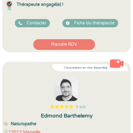
Thérapeute engagé(e) !
Contacter
Fiche du thérapeute
Prendre RDV
Consultation en visio disponible
5 avis
5
1
5
5
Edmond Barthelemy
Naturopathe
13013
Marseille