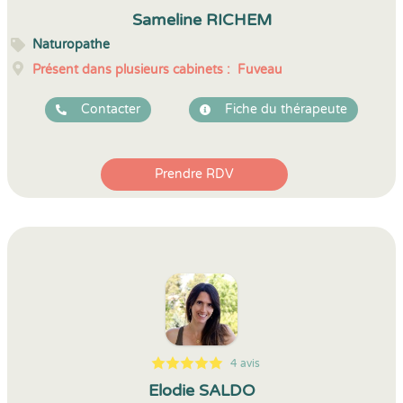
5
1
5
4
Sameline RICHEM
Naturopathe
Présent dans plusieurs cabinets :
Fuveau
Contacter
Fiche du thérapeute
Prendre RDV
4 avis
5
1
5
4
Elodie SALDO