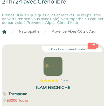
24h/24 avec
Crenolibre
Prenez RDV en quelques clics et recevez un rappel sms
de votre rendez-vous avec un(e) Naturopathe au cabinet
ou par visio à Provence-Alpes-Côte d'Azur
Naturopathe
Provence-Alpes-Côte d'Azur
Crenolibre
Consultation en visio disponible
5 avis
5
1
5
5
ILAM NECHICHE
Thérapeute
83000
Toulon