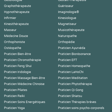
Geobiologue
Gestalt-Thérapeute
Graphothérapeute
Guérisseur
Hypnothérapeute
Imaginologie®
Infirmier
Kinesiologue
Kinesithérapeute
Magnetiseur
Masseur
Musicothérapeute
Médecine Douce
Naturopathe
Orthophoniste
Orthopédie
Ostéopathe
Praticien Ayurvéda
Praticien Bien-être
Praticien Biorésonance
Praticien Chromothérapie
Praticien EFT
Praticien Feng Shui
Praticien Homeopathe
Praticien Iridologie
Praticien LaHoChi
Praticien Massage Bien-être
Praticien Meditation
Praticien Médecine Chinoise
Praticien Phytothérapie
Praticien Pilates
Praticien Qi Gong
Praticien Reiki
Praticien Shiatsu
Praticien Soins Energétiques
Praticien Thérapies brèves
Praticien Yoga
Praticien soins psycho-corporels