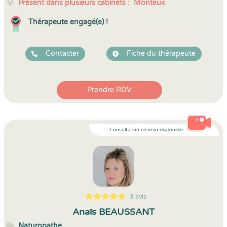
Présent dans plusieurs cabinets :
Monteux
Thérapeute engagé(e) !
Contacter
Fiche du thérapeute
Prendre RDV
Consultation en visio disponible
3 avis
5
1
5
3
Anaïs BEAUSSANT
Naturopathe