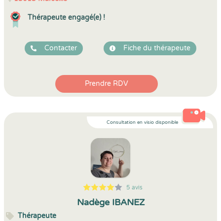
Thérapeute engagé(e) !
Contacter
Fiche du thérapeute
Prendre RDV
Consultation en visio disponible
5 avis
5
1
4
5
Nadège IBANEZ
Thérapeute