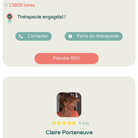
13800
Istres
Thérapeute engagé(e) !
Contacter
Fiche du thérapeute
Prendre RDV
5 avis
5
1
5
5
Claire Porteneuve