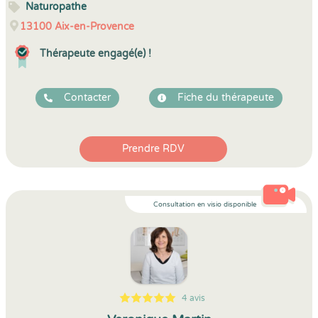
Naturopathe
13100
Aix-en-Provence
Thérapeute engagé(e) !
Contacter
Fiche du thérapeute
Prendre RDV
Consultation en visio disponible
4 avis
5
1
5
4