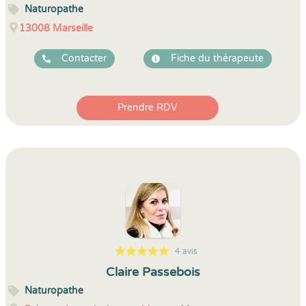
Naturopathe
13008
Marseille
Contacter
Fiche du thérapeute
Prendre RDV
4 avis
5
1
5
4
Claire Passebois
Naturopathe