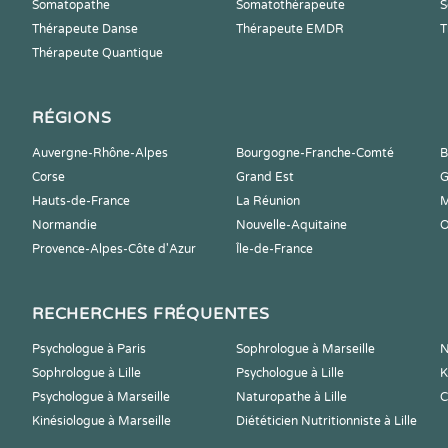
Somatopathe
Somatothérapeute
S
Thérapeute Danse
Thérapeute EMDR
T
Thérapeute Quantique
RÉGIONS
Auvergne-Rhône-Alpes
Bourgogne-Franche-Comté
B
Corse
Grand Est
G
Hauts-de-France
La Réunion
M
Normandie
Nouvelle-Aquitaine
O
Provence-Alpes-Côte d'Azur
Île-de-France
RECHERCHES FRÉQUENTES
Psychologue à Paris
Sophrologue à Marseille
N
Sophrologue à Lille
Psychologue à Lille
K
Psychologue à Marseille
Naturopathe à Lille
C
Kinésiologue à Marseille
Diététicien Nutritionniste à Lille