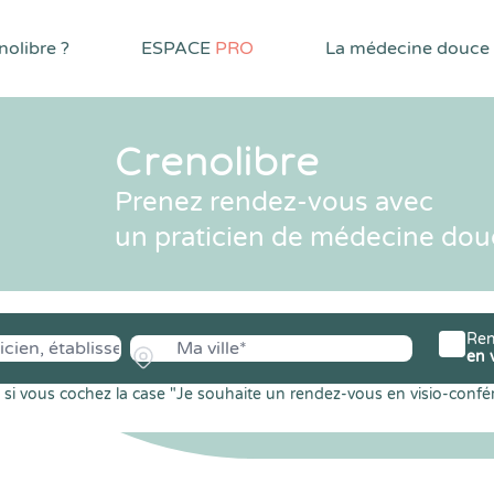
olibre ?
ESPACE
PRO
La médecine douce
Crenolibre
Prenez rendez-vous avec
un praticien de médecine dou
Ren
en 
si vous cochez la case "Je souhaite un rendez-vous en visio-confé