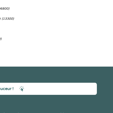
06800)
e
(13300)
)
ouceur !