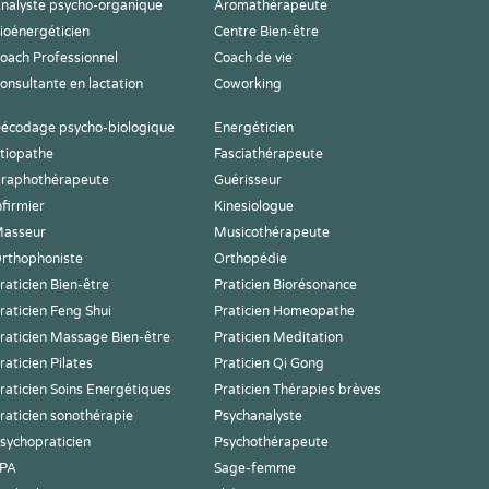
nalyste psycho-organique
Aromathérapeute
ioénergéticien
Centre Bien-être
oach Professionnel
Coach de vie
onsultante en lactation
Coworking
écodage psycho-biologique
Energéticien
tiopathe
Fasciathérapeute
raphothérapeute
Guérisseur
nfirmier
Kinesiologue
asseur
Musicothérapeute
rthophoniste
Orthopédie
raticien Bien-être
Praticien Biorésonance
raticien Feng Shui
Praticien Homeopathe
raticien Massage Bien-être
Praticien Meditation
raticien Pilates
Praticien Qi Gong
raticien Soins Energétiques
Praticien Thérapies brèves
raticien sonothérapie
Psychanalyste
sychopraticien
Psychothérapeute
PA
Sage-femme