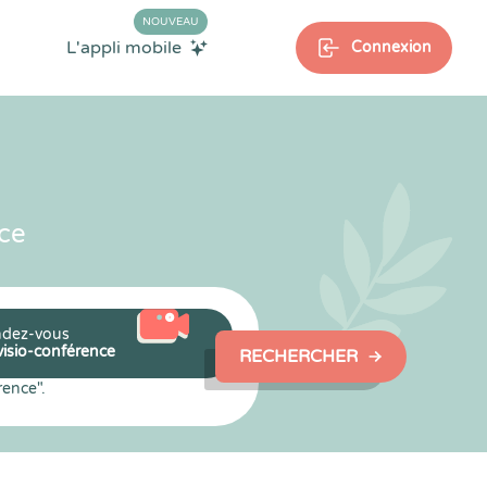
NOUVEAU
L'appli mobile
Connexion
ce
dez-vous
visio-conférence
RECHERCHER
rence".