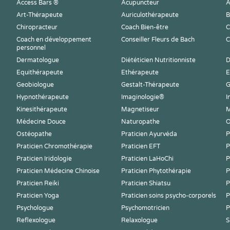
Access Bars ®
Acupuncteur
A
Art-Thérapeute
Auriculothérapeute
B
Chiropracteur
Coach Bien-être
C
Coach en développement
Conseiller Fleurs de Bach
C
personnel
Dermatologue
Diététicien Nutritionniste
D
Equithérapeute
Ethérapeute
E
Geobiologue
Gestalt-Thérapeute
G
Hypnothérapeute
Imaginologie®
I
Kinesithérapeute
Magnetiseur
M
Médecine Douce
Naturopathe
O
Ostéopathe
Praticien Ayurvéda
P
Praticien Chromothérapie
Praticien EFT
P
Praticien Iridologie
Praticien LaHoChi
P
Praticien Médecine Chinoise
Praticien Phytothérapie
P
Praticien Reiki
Praticien Shiatsu
P
Praticien Yoga
Praticien soins psycho-corporels
P
Psychologue
Psychomotricien
P
Reflexologue
Relaxologue
S